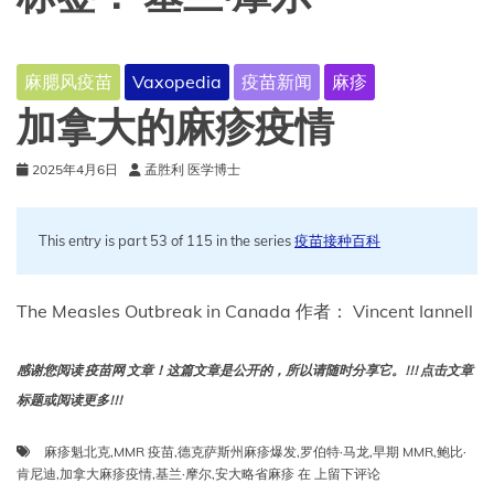
麻腮风疫苗
Vaxopedia
疫苗新闻
麻疹
加拿大的麻疹疫情
2025年4月6日
孟胜利 医学博士
This entry is part 53 of 115 in the series
疫苗接种百科
The Measles Outbreak in Canada 作者： Vincent Iannell
感谢您阅读 疫苗网 文章！这篇文章是公开的，所以请随时分享它。!!! 点击文章
标题或阅读更多!!!
麻疹魁北克
,
MMR 疫苗
,
德克萨斯州麻疹爆发
,
罗伯特·马龙
,
早期 MMR
,
鲍比·
加
肯尼迪
,
加拿大麻疹疫情
,
基兰·摩尔
,
安大略省麻疹
在
上留下评论