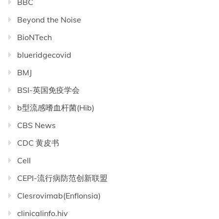
BBC
Beyond the Noise
BioNTech
blueridgecovid
BMJ
BSI-英国免疫学会
b型流感嗜血杆菌(Hib)
CBS News
CDC 黄皮书
Cell
CEPI-流行病防范创新联盟
Clesrovimab(Enflonsia)
clinicalinfo.hiv