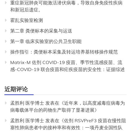
重症新冠肺炎可能激活潜伏病毒，导致自身免疫性疾病
和新冠后遗症。
霍乱实验室检测
第二章 粪便标本的采集与运送
第一章 临床实验室的公共卫生职能
操作指引：粪便标本采集及转运培养基转移操作规范
Matrix-M 佐剂 COVID-19 疫苗、季节性流感疫苗、流
感-COVID-19 联合疫苗和疟疾疫苗的安全性：证据综述
近期评论
孟胜利 医学博士
发表在《
近年来，以高度减毒痘病毒为
病毒载体平台的药物生产取得了显著进展
》
孟胜利 医学博士
发表在《
佐剂 RSVPreF3 疫苗在慢性阻
塞性肺病患者中的接种率和有效性：一项丹麦全国性队