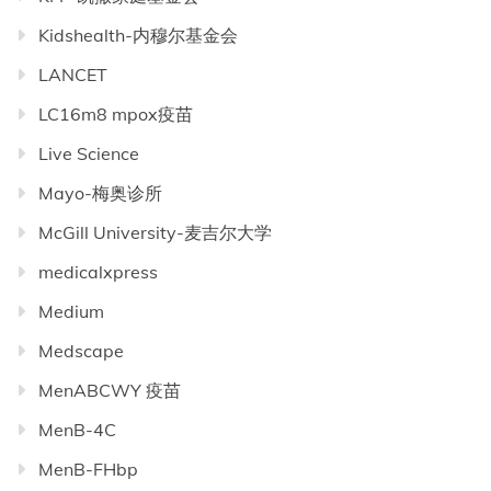
Kidshealth-内穆尔基金会
LANCET
LC16m8 mpox疫苗
Live Science
Mayo-梅奥诊所
McGill University-麦吉尔大学
medicalxpress
Medium
Medscape
MenABCWY 疫苗
MenB-4C
MenB-FHbp