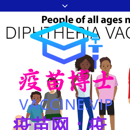
跳
至
内
容
疫苗网：疫