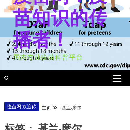
苗知识的传
播者！
国内专业疫苗科普平台
疫苗网 欢迎你
主页
基兰·摩尔
标签：
基兰·摩尔