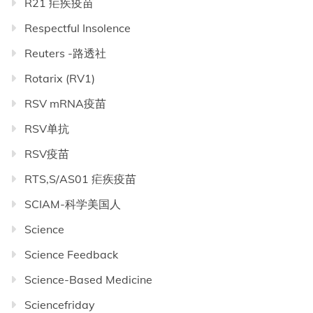
R21 疟疾疫苗
Respectful Insolence
Reuters -路透社
Rotarix (RV1)
RSV mRNA疫苗
RSV单抗
RSV疫苗
RTS,S/AS01 疟疾疫苗
SCIAM-科学美国人
Science
Science Feedback
Science-Based Medicine
Sciencefriday