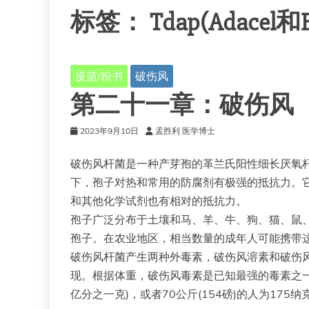
标签：
Tdap(Adacel和B
疫苗/粉书
破伤风
第二十一章：破伤风
2023年9月10日
孟胜利 医学博士
破伤风杆菌是一种产芽孢的革兰氏阳性细长厌氧
下，孢子对热和常用的防腐剂有极强的抵抗力。它们可
和其他化学试剂也有相对的抵抗力。
孢子广泛分布于土壤和马、羊、牛、狗、猫、鼠
孢子。在农业地区，相当数量的成年人可能携带
破伤风杆菌产生两种外毒素，破伤风溶素和破伤
现。根据体重，破伤风毒素是已知最强的毒素之一
亿分之一克)，或者70公斤(154磅)的人为175纳