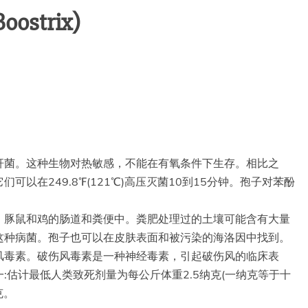
oostrix)
杆菌。这种生物对热敏感，不能在有氧条件下生存。相比之
以在249.8℉(121℃)高压灭菌10到15分钟。孢子对苯酚
、豚鼠和鸡的肠道和粪便中。粪肥处理过的土壤可能含有大量
这种病菌。孢子也可以在皮肤表面和被污染的海洛因中找到。
风毒素。破伤风毒素是一种神经毒素，引起破伤风的临床表
:估计最低人类致死剂量为每公斤体重2.5纳克(一纳克等于十
克。