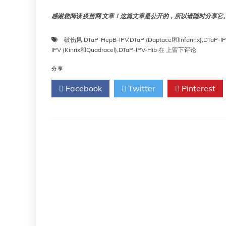
感谢您阅读 疫苗网 文章！这篇文章是公开的，所以请随时分享它。!!
破伤风
,
DTaP-HepB-IPV
,
DTaP (Daptacel和Infanrix)
,
DTaP-IP
第
IPV (Kinrix和Quadracel)
,
DTaP-IPV-Hib
在
上留下评论
二
十
分享
一
Facebook
Twitter
Pinterest
章：
破
伤
风