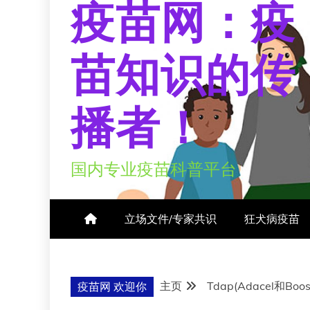
疫苗网：疫
苗知识的传
播者！
国内专业疫苗科普平台
立场文件/专家共识
狂犬病疫苗
主页
Tdap(Adacel和Boost
疫苗网 欢迎你