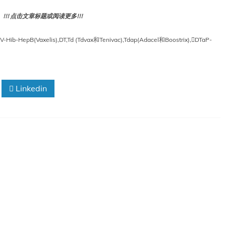
! 点击文章标题或阅读更多!!!
V-Hib-HepB(Vaxelis)
,
DT
,
Td (Tdvax和Tenivac)
,
Tdap(Adacel和Boostrix)
,
DTaP-
Linkedin