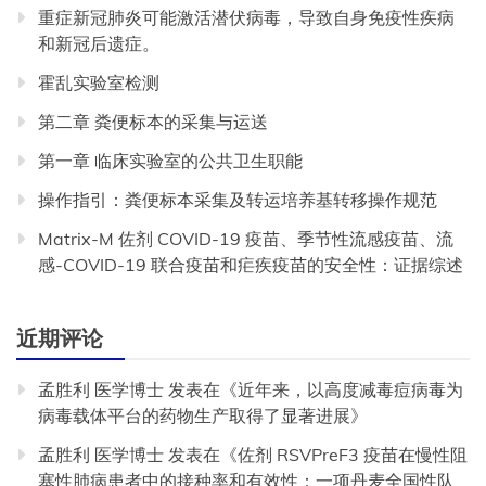
重症新冠肺炎可能激活潜伏病毒，导致自身免疫性疾病
和新冠后遗症。
霍乱实验室检测
第二章 粪便标本的采集与运送
第一章 临床实验室的公共卫生职能
操作指引：粪便标本采集及转运培养基转移操作规范
Matrix-M 佐剂 COVID-19 疫苗、季节性流感疫苗、流
感-COVID-19 联合疫苗和疟疾疫苗的安全性：证据综述
近期评论
孟胜利 医学博士
发表在《
近年来，以高度减毒痘病毒为
病毒载体平台的药物生产取得了显著进展
》
孟胜利 医学博士
发表在《
佐剂 RSVPreF3 疫苗在慢性阻
塞性肺病患者中的接种率和有效性：一项丹麦全国性队