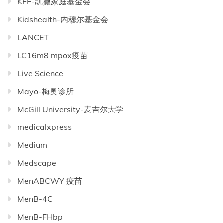
KFF-凯撒家庭基金会
Kidshealth-内穆尔基金会
LANCET
LC16m8 mpox疫苗
Live Science
Mayo-梅奥诊所
McGill University-麦吉尔大学
medicalxpress
Medium
Medscape
MenABCWY 疫苗
MenB-4C
MenB-FHbp