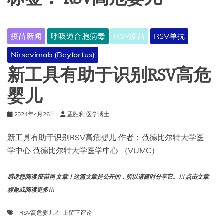
疫苗新闻
呼吸道合胞病毒
RSV疫苗
RSV单抗
Nirsevimab (Beyfortus)
新工具有助于识别RSV高危
婴儿
2024年4月26日
孟胜利 医学博士
新工具有助于识别RSV高危婴儿 作者：范德比尔特大学医
学中心 范德比尔特大学医学中心 （VUMC）
感谢您阅读 疫苗网 文章！这篇文章是公开的，所以请随时分享它。!!! 点击文章
标题或阅读更多!!!
新
RSV高危婴儿
在
上留下评论