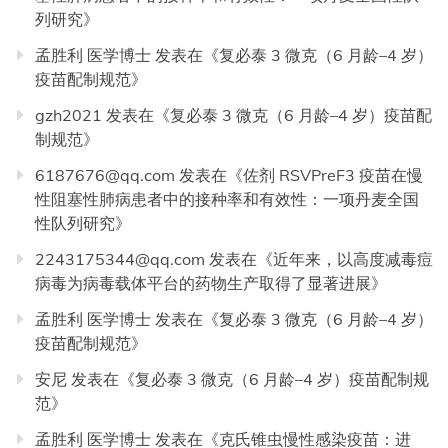
列研究
》
孟胜利 医学博士
发表在《
复必泰 3 微克（6 月龄–4 岁）
疫苗配制规范
》
gzh2021
发表在《
复必泰 3 微克（6 月龄–4 岁）疫苗配
制规范
》
6187676@qq.com
发表在《
佐剂 RSVPreF3 疫苗在慢
性阻塞性肺病患者中的接种率和有效性：一项丹麦全国
性队列研究
》
2243175344@qq.com
发表在《
近年来，以高度减毒痘
病毒为病毒载体平台的药物生产取得了显著进展
》
孟胜利 医学博士
发表在《
复必泰 3 微克（6 月龄–4 岁）
疫苗配制规范
》
安尼
发表在《
复必泰 3 微克（6 月龄–4 岁）疫苗配制规
范
》
孟胜利 医学博士
发表在《
克氏锥虫慢性感染疫苗：进