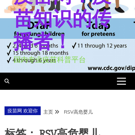
苗知识的传
播者！
国内专业疫苗科普平台
疫苗网 欢迎你
主页
RSV高危婴儿
标签：
RSV高危婴儿