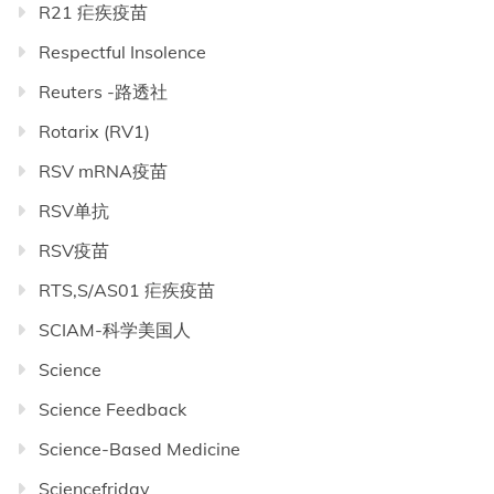
R21 疟疾疫苗
Respectful Insolence
Reuters -路透社
Rotarix (RV1)
RSV mRNA疫苗
RSV单抗
RSV疫苗
RTS,S/AS01 疟疾疫苗
SCIAM-科学美国人
Science
Science Feedback
Science-Based Medicine
Sciencefriday