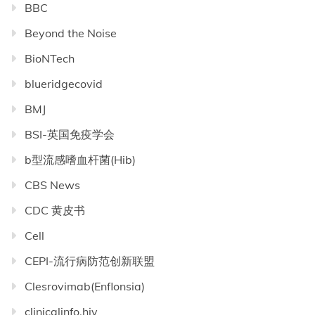
BBC
Beyond the Noise
BioNTech
blueridgecovid
BMJ
BSI-英国免疫学会
b型流感嗜血杆菌(Hib)
CBS News
CDC 黄皮书
Cell
CEPI-流行病防范创新联盟
Clesrovimab(Enflonsia)
clinicalinfo.hiv