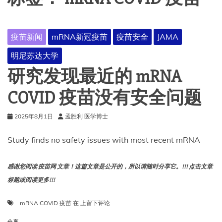
疫苗新闻
mRNA新冠疫苗
疫苗安全
JAMA
明尼苏达大学
研究发现最近的 mRNA
COVID 疫苗没有安全问题
2025年8月1日
孟胜利 医学博士
Study finds no safety issues with most recent mRNA
感谢您阅读 疫苗网 文章！这篇文章是公开的，所以请随时分享它。!!! 点击文章
标题或阅读更多!!!
研
mRNA COVID 疫苗
在
上留下评论
究