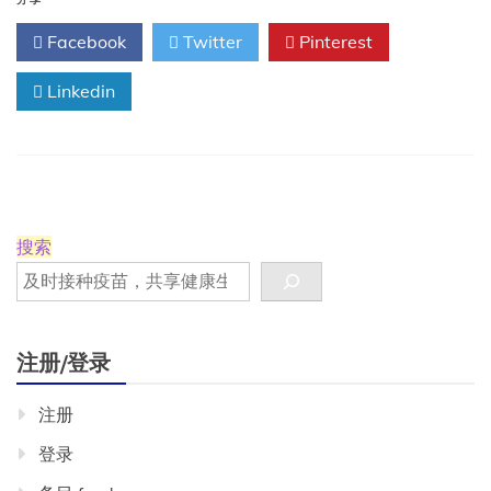
发
分享
现
Facebook
Twitter
Pinterest
最
近
Linkedin
的
mRNA
COVID
疫
苗
没
有
安
搜索
全
问
题
注册/登录
注册
登录