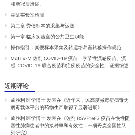
和新冠后遗症。
霍乱实验室检测
第二章 粪便标本的采集与运送
第一章 临床实验室的公共卫生职能
操作指引：粪便标本采集及转运培养基转移操作规范
Matrix-M 佐剂 COVID-19 疫苗、季节性流感疫苗、流
感-COVID-19 联合疫苗和疟疾疫苗的安全性：证据综述
近期评论
孟胜利 医学博士
发表在《
近年来，以高度减毒痘病毒为
病毒载体平台的药物生产取得了显著进展
》
孟胜利 医学博士
发表在《
佐剂 RSVPreF3 疫苗在慢性阻
塞性肺病患者中的接种率和有效性：一项丹麦全国性队
列研究
》