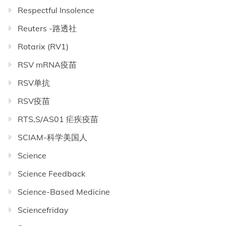
Respectful Insolence
Reuters -路透社
Rotarix (RV1)
RSV mRNA疫苗
RSV单抗
RSV疫苗
RTS,S/AS01 疟疾疫苗
SCIAM-科学美国人
Science
Science Feedback
Science-Based Medicine
Sciencefriday