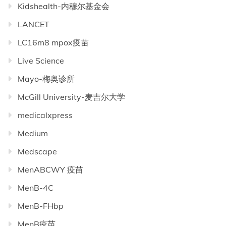
Kidshealth-内穆尔基金会
LANCET
LC16m8 mpox疫苗
Live Science
Mayo-梅奥诊所
McGill University-麦吉尔大学
medicalxpress
Medium
Medscape
MenABCWY 疫苗
MenB-4C
MenB-FHbp
MenB疫苗