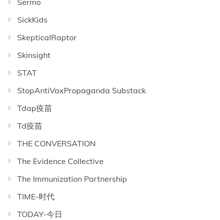
Sermo
SickKids
SkepticalRaptor
Skinsight
STAT
StopAntiVaxPropaganda Substack
Tdap疫苗
Td疫苗
THE CONVERSATION
The Evidence Collective
The Immunization Partnership
TIME-时代
TODAY-今日