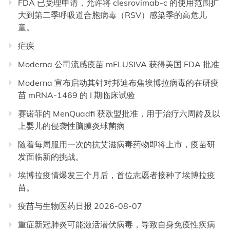
FDA 已受理申请，允许将 clesrovimab-c 的使用范围扩
大到第二季呼吸道合胞病毒（RSV）感染季的高危儿
童。
疟疾
Moderna 公司流感疫苗 mFLUSIVA 获得美国 FDA 批准
Moderna 宣布启动其针对邦迪布焦埃博拉病毒的在研疫
苗 mRNA-1469 的 I 期临床试验
赛诺菲的 MenQuadfi 获欧盟批准，用于治疗六周龄及以
上婴儿的侵袭性脑膜炎球菌病
随着每周服用一次的抗艾滋病毒药物即将上市，疫苗研
发面临新的挑战。
埃博拉疫情爆发三个月后，首位志愿者接种了埃博拉疫
苗。
疫苗与生物医药日报 2026-08-07
重症新冠肺炎可能激活潜伏病毒，导致自身免疫性疾病