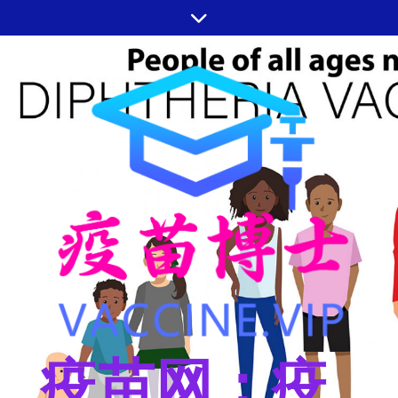
跳
至
内
容
疫苗网：疫