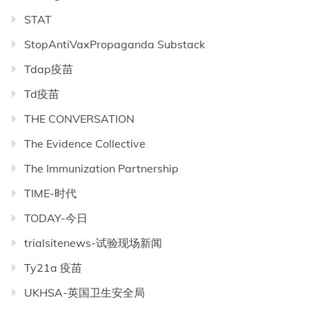
STAT
StopAntiVaxPropaganda Substack
Tdap疫苗
Td疫苗
THE CONVERSATION
The Evidence Collective
The Immunization Partnership
TIME-时代
TODAY-今日
trialsitenews-试验现场新闻
Ty21a 疫苗
UKHSA-英国卫生安全局