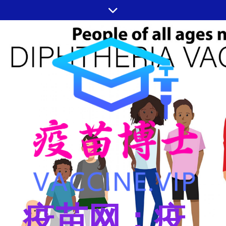
跳
至
内
容
疫苗网：疫