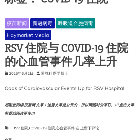
疫苗新闻
新冠病毒
呼吸道合胞病毒
Haymarket Media
RSV 住院与 COVID-19 住院
的心血管事件几率上升
2025年6月2日
孟胜利 医学博士
Odds of Cardiovascular Events Up for RSV Hospitali
感谢您阅读 疫苗网 文章！这篇文章是公开的，所以请随时分享它。!!! 点击文章
标题或阅读更多!!!
RSV
RSV 住院
,
COVID-19 住院
,
心血管事件
在
上留下评论
住