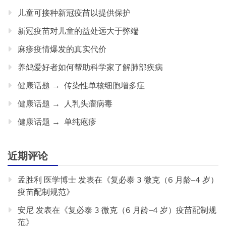
儿童可接种新冠疫苗以提供保护
新冠疫苗对儿童的益处远大于弊端
麻疹疫情爆发的真实代价
养鸽爱好者如何帮助科学家了解肺部疾病
健康话题 → 传染性单核细胞增多症
健康话题 → 人乳头瘤病毒
健康话题 → 单纯疱疹
近期评论
孟胜利 医学博士
发表在《
复必泰 3 微克（6 月龄–4 岁）
疫苗配制规范
》
安尼
发表在《
复必泰 3 微克（6 月龄–4 岁）疫苗配制规
范
》