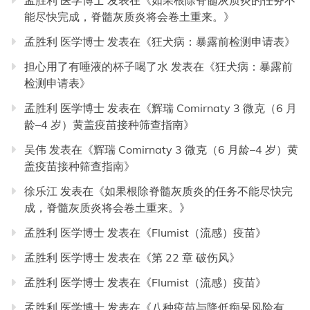
孟胜利 医学博士
发表在《
如果根除脊髓灰质炎的任务不
能尽快完成，脊髓灰质炎将会卷土重来。
》
孟胜利 医学博士
发表在《
狂犬病：暴露前检测申请表
》
担心用了有唾液的杯子喝了水
发表在《
狂犬病：暴露前
检测申请表
》
孟胜利 医学博士
发表在《
辉瑞 Comirnaty 3 微克（6 月
龄–4 岁）黄盖疫苗接种筛查指南
》
吴伟
发表在《
辉瑞 Comirnaty 3 微克（6 月龄–4 岁）黄
盖疫苗接种筛查指南
》
徐乐江
发表在《
如果根除脊髓灰质炎的任务不能尽快完
成，脊髓灰质炎将会卷土重来。
》
孟胜利 医学博士
发表在《
Flumist（流感）疫苗
》
孟胜利 医学博士
发表在《
第 22 章 破伤风
》
孟胜利 医学博士
发表在《
Flumist（流感）疫苗
》
孟胜利 医学博士
发表在《
八种疫苗与降低痴呆风险有