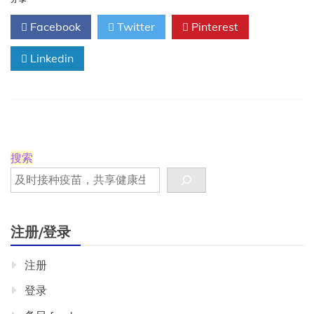
院
分享
与
Facebook
Twitter
Pinterest
COVID-
19
Linkedin
住
院
的
心
血
管
事
件
搜索
几
率
上
升
注册/登录
注册
登录