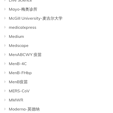
Live Science
Mayo-梅奥诊所
McGill University-麦吉尔大学
medicalxpress
Medium
Medscape
MenABCWY 疫苗
MenB-4C
MenB-FHbp
MenB疫苗
MERS-CoV
MMWR
Moderna-莫德纳