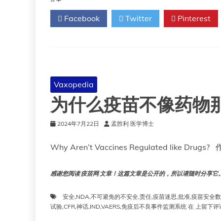
制
Facebook
Twitter
Pinterest
品
有
效
性
和
安
全
Vaxopedia
性
为什么疫苗不像药物
(BEST)
系
统
2024年7月22日
孟胜利 医学博士
Why Aren’t Vaccines Regulated like Drugs?
感谢您阅读 疫苗网 文章！这篇文章是公开的，所以请随时分享它。!!
安全
,
NDA
,
不可避免的不安全
,
责任
,
疫苗迷思
,
批准
,
疫苗安全数
为
试验
,
CFR
,
神话
,
IND
,
VAERS
,
免疫后不良事件监测系统
在
上留下评
什