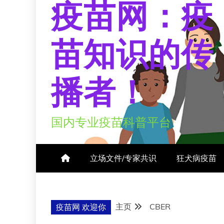
疫苗网：疫
苗知识的传
播者！
国内专业疫苗科普平台
立场文件/专家共识
狂犬病疫苗
主页
CBER
疫苗网 欢迎你