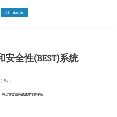
对
疫
Linkedin
苗
有
什
么
看
法？
安全性(BEST)系统
T) Sys
! 点击文章标题或阅读更多!!!