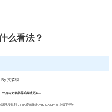
疫苗有什么看法？
s? By 文森特·
! 点击文章标题或阅读更多!!!
Vinay
长新冠
,
安慰剂
,
CBER
,
疫苗批准
,
MIS-C
,
ACIP
在
上留下评论
Prasad