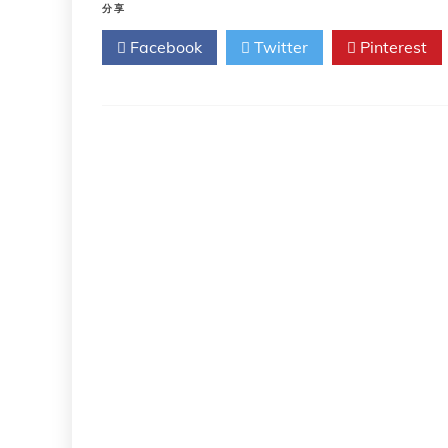
么
分享
疫
Facebook
Twitter
Pinterest
苗
不
像
药
物
那
样
受
到
监
管？