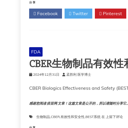
分享
Facebook
Twitter
Pinterest
FDA
CBER生物制品有效性和
2024年12月31日
孟胜利 医学博士
CBER Biologics Effectiveness and Safety (BES
感谢您阅读 疫苗网 文章！这篇文章是公开的，所以请随时分享它。!!
CBER
生物制品
,
CBER
,
有效性和安全性
,
BEST系统
在
上留下评论
生
物
分享