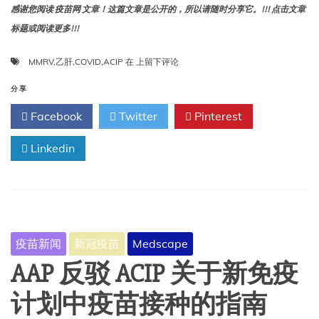
感谢您阅读 疫苗网 文章！这篇文章是公开的，所以请随时分享它。!!! 点击文章
标题或阅读更多!!!
ACIP
MMRV
,
乙肝
,
COVID
,
ACIP
在
上留下评论
将
在
分享
9
Facebook
Twitter
Pinterest
月
会
Linkedin
议
上
审
查
COVID、
乙
肝
疫苗新闻
新冠疫苗
Medscape
和
MMRV
AAP 反驳 ACIP 关于新免疫
疫
苗
计划中疫苗接种的指南
建
议