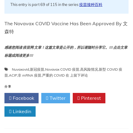
This entry is part 69 of 115 in the series
疫苗接种百科
The Novavax COVID Vaccine Has Been Approved By 文
森特
感谢您阅读 疫苗网 文章！这篇文章是公开的，所以请随时分享它。!!! 点击文章
标题或阅读更多!!!
Nuvaxovid
,
新冠疫苗
,
Novavax COVID 疫苗
,
高风险情况
,
新型 COVID 疫
Novavax
苗
,
ACIP
,
非 mRNA 疫苗
,
严重的 COVID
在
上留下评论
COVID
疫
分享
苗
Facebook
Twitter
Pinterest
已
获
Linkedin
批