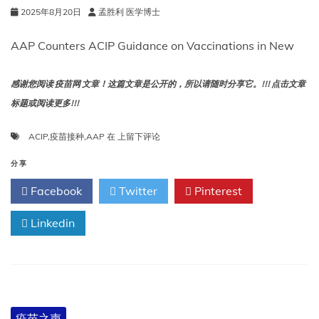
2025年8月20日
孟胜利 医学博士
AAP Counters ACIP Guidance on Vaccinations in New
感谢您阅读 疫苗网 文章！这篇文章是公开的，所以请随时分享它。!!! 点击文章
标题或阅读更多!!!
AAP
ACIP
,
疫苗接种
,
AAP
在
上留下评论
反
驳
分享
ACIP
Facebook
Twitter
Pinterest
关
于
Linkedin
新
免
疫
计
划
中
疫
疫苗之声