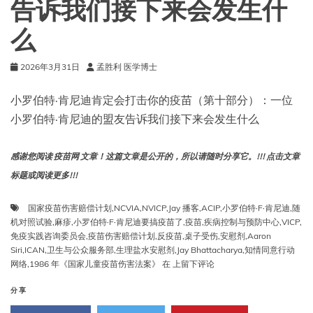
告诉我们接下来会发生什
VFC
资
么
格
儿
童
2026年3月31日
孟胜利 医学博士
的
生
小罗伯特·肯尼迪肯定会打击你的疫苗（第十部分）：一位
命
小罗伯特·肯尼迪的盟友告诉我们接下来会发生什么
线。
感谢您阅读 疫苗网 文章！这篇文章是公开的，所以请随时分享它。!!! 点击文章
标题或阅读更多!!!
国家疫苗伤害赔偿计划
,
NCVIA
,
NVICP
,
Jay 播客
,
ACIP
,
小罗伯特·F·肯尼迪
,
随
机对照试验
,
麻疹
,
小罗伯特·F·肯尼迪要搞疫苗了
,
疫苗
,
疾病控制与预防中心
,
VICP
,
免疫实践咨询委员会
,
疫苗伤害赔偿计划
,
反疫苗
,
桌子受伤
,
安慰剂
,
Aaron
Siri
,
ICAN
,
卫生与公众服务部
,
生理盐水安慰剂
,
Jay Bhattacharya
,
知情同意行动
小
网络
,
1986 年《国家儿童疫苗伤害法案》
在
上留下评论
罗
伯
分享
特