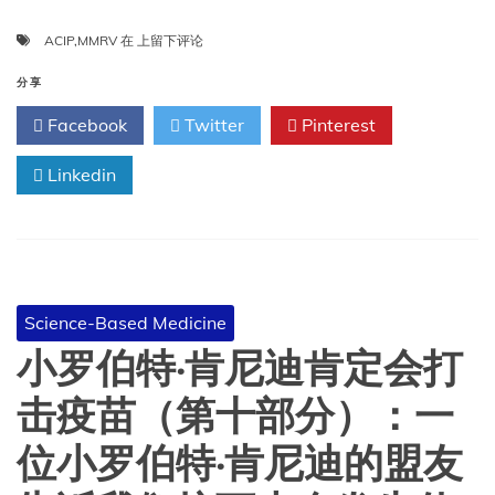
ACIP
ACIP
,
MMRV
在
上留下评论
取
消
分享
了
Facebook
Twitter
Pinterest
MMRV
的
Linkedin
医
保
覆
盖。
最
新
数
Science-Based Medicine
据
显
小罗伯特·肯尼迪肯定会打
示，
MMRV
击疫苗（第十部分）：一
曾
是
位小罗伯特·肯尼迪的盟友
符
合