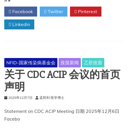
伯
分享
特
Facebook
Twitter
Pinterest
·
肯
Linkedin
尼
迪
的
ACIP
委
员
会
NFID-国家传染病基金会
疫苗新闻
乙肝疫苗
已
安
关于 CDC ACIP 会议的首页
排
下
声明
个
月
2025年12月7日
孟胜利 医学博士
召
开
会
Statement on CDC ACIP Meeting 日期 2025年12月6日
议
Facebo