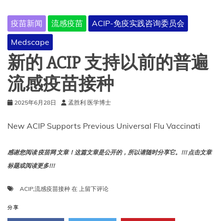
疫苗新闻
流感疫苗
ACIP-免疫实践咨询委员会
Medscape
新的 ACIP 支持以前的普遍
流感疫苗接种
2025年6月28日
孟胜利 医学博士
New ACIP Supports Previous Universal Flu Vaccinati
感谢您阅读 疫苗网 文章！这篇文章是公开的，所以请随时分享它。!!! 点击文章
标题或阅读更多!!!
新
ACIP
,
流感疫苗接种
在
上留下评论
的
ACIP
分享
支