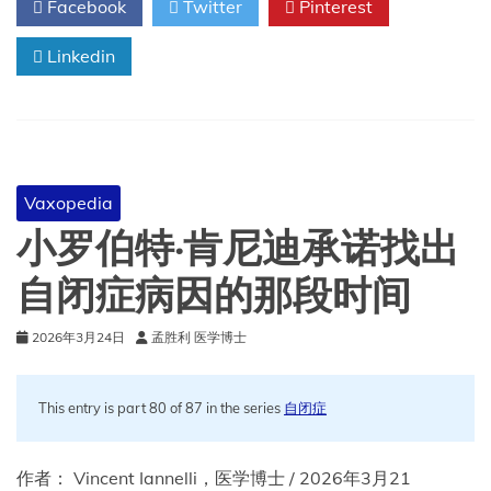
Facebook
Twitter
Pinterest
·
肯
Linkedin
尼
迪
肯
定
会
打
击
Vaxopedia
疫
苗
小罗伯特·肯尼迪承诺找出
（第
十
自闭症病因的那段时间
部
分）：
2026年3月24日
孟胜利 医学博士
一
位
小
罗
This entry is part 80 of 87 in the series
自闭症
伯
特
·
作者： Vincent Iannelli，医学博士 / 2026年3月21