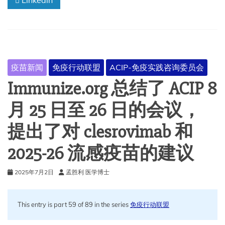
Linkedin
Jr.
反
对
流
感
疫
疫苗新闻
免疫行动联盟
ACIP-免疫实践咨询委员会
苗
防
Immunize.org 总结了 ACIP 8
腐
剂
月 25 日至 26 日的会议，
硫
柳
提出了对 clesrovimab 和
汞
2025-26 流感疫苗的建议
2025年7月2日
孟胜利 医学博士
This entry is part 59 of 89 in the series
免疫行动联盟