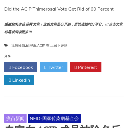
Did the ACIP Thimerosal Vote Get Rid of 60 Percent
感谢您阅读 疫苗网 文章！这篇文章是公开的，所以请随时分享它。!!! 点击文章
标题或阅读更多!!!
ACIP
流感疫苗
,
硫柳汞
,
ACIP
在
上留下评论
硫
柳
分享
汞
Facebook
Twitter
Pinterest
投
票
Linkedin
是
否
取
消
了
60%
的
疫苗新闻
NFID-国家传染病基金会
流
感