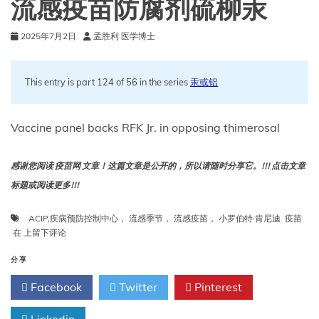
流感疫苗防腐剂硫柳汞
了
对
2025年7月2日
孟胜利 医学博士
clesrovimab
和
2025-
26
This entry is part 124 of 56 in the series
汞或铝
流
感
疫
Vaccine panel backs RFK Jr. in opposing thimerosal
苗
的
建
感谢您阅读 疫苗网 文章！这篇文章是公开的，所以请随时分享它。!!! 点击文章
议
标题或阅读更多!!!
ACIP
,
疾病预防控制中心， 流感季节， 流感疫苗， 小罗伯特·肯尼迪 疫苗
疫
在
上留下评论
苗
小
分享
组
Facebook
Twitter
Pinterest
支
持
RFK