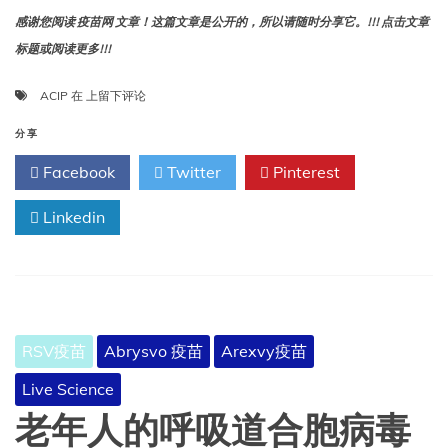
感谢您阅读 疫苗网 文章！这篇文章是公开的，所以请随时分享它。!!! 点击文章
标题或阅读更多!!!
关
ACIP
在
上留下评论
于
CDC
分享
ACIP
Facebook
Twitter
Pinterest
会
议
Linkedin
的
首
页
声
明
RSV疫苗
Abrysvo 疫苗
Arexvy疫苗
Live Science
老年人的呼吸道合胞病毒