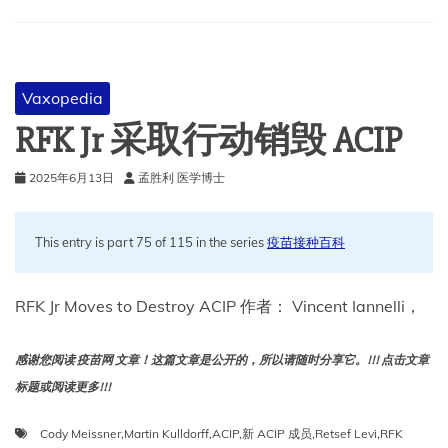
名
后
敲
响
警
Vaxopedia
报
RFK Jr 采取行动销毁 ACIP
2025年6月13日
孟胜利 医学博士
This entry is part 75 of 115 in the series
疫苗接种百科
RFK Jr Moves to Destroy ACIP 作者： Vincent Iannelli，
感谢您阅读 疫苗网 文章！这篇文章是公开的，所以请随时分享它。!!! 点击文章
标题或阅读更多!!!
Cody Meissner
,
Martin Kulldorff
,
ACIP
,
新 ACIP 成员
,
Retsef Levi
,
RFK