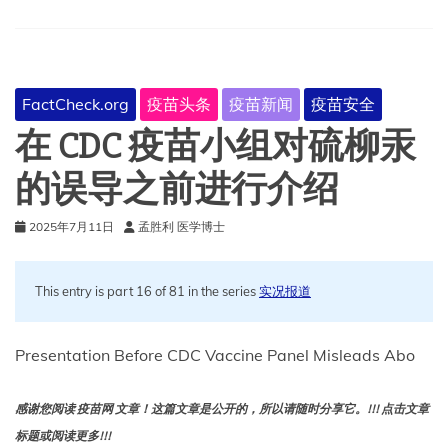
不
受
制
药
行
FactCheck.org
疫苗头条
疫苗新闻
疫苗安全
业
的
在 CDC 疫苗小组对硫柳汞
偏
见？
的误导之前进行介绍
2025年7月11日
孟胜利 医学博士
This entry is part 16 of 81 in the series
实况报道
Presentation Before CDC Vaccine Panel Misleads Abo
感谢您阅读 疫苗网 文章！这篇文章是公开的，所以请随时分享它。!!! 点击文章
标题或阅读更多!!!