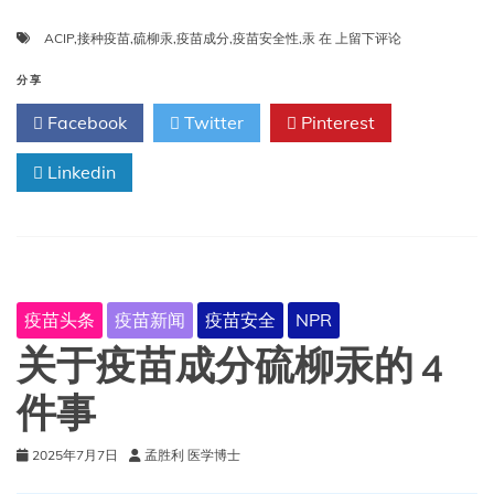
在
ACIP
,
接种疫苗
,
硫柳汞
,
疫苗成分
,
疫苗安全性
,
汞
在
上留下评论
CDC
疫
分享
苗
Facebook
Twitter
Pinterest
小
组
Linkedin
对
硫
柳
汞
的
误
导
疫苗头条
疫苗新闻
疫苗安全
NPR
之
前
关于疫苗成分硫柳汞的 4
进
行
件事
介
绍
2025年7月7日
孟胜利 医学博士