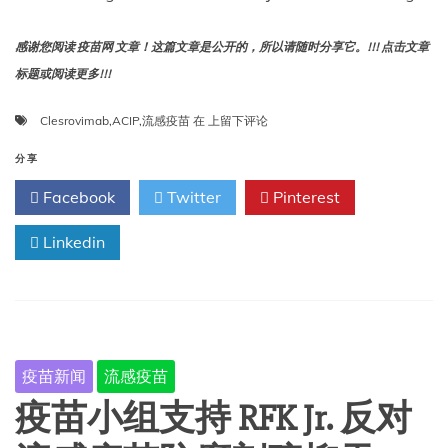
感谢您阅读 疫苗网 文章！这篇文章是公开的，所以请随时分享它。!!! 点击文章
标题或阅读更多!!!
Immunize.org
Clesrovimab
,
ACIP
,
流感疫苗
在
上留下评论
总
结
分享
了
Facebook
Twitter
Pinterest
ACIP
6
Linkedin
月
25
日
至
26
日
的
疫苗新闻
流感疫苗
会
议，
疫苗小组支持 RFK Jr. 反对
提
出