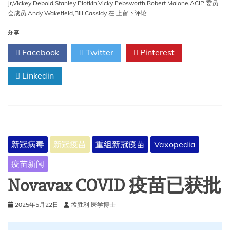
Jr
,
Vickey Debold
,
Stanley Plotkin
,
Vicky Pebsworth
,
Robert Malone
,
ACIP 委员
RFK
会成员
,
Andy Wakefield
,
Bill Cassidy
在
上留下评论
Jr
采
分享
取
Facebook
Twitter
Pinterest
行
动
Linkedin
销
毁
ACIP
新冠病毒
新冠疫苗
重组新冠疫苗
Vaxopedia
疫苗新闻
Novavax COVID 疫苗已获批
2025年5月22日
孟胜利 医学博士