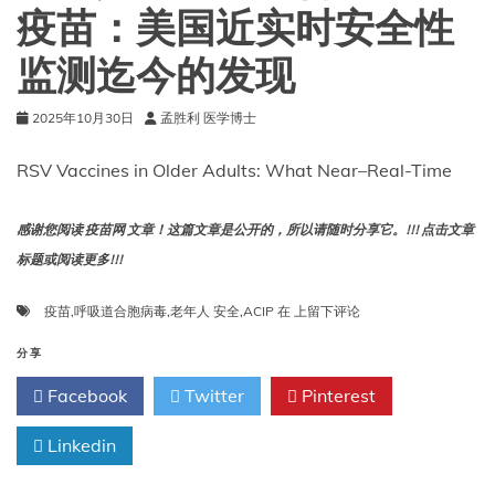
疫苗：美国近实时安全性
监测迄今的发现
2025年10月30日
孟胜利 医学博士
RSV Vaccines in Older Adults: What Near–Real-Time
感谢您阅读 疫苗网 文章！这篇文章是公开的，所以请随时分享它。!!! 点击文章
标题或阅读更多!!!
老
疫苗
,
呼吸道合胞病毒
,
老年人 安全
,
ACIP
在
上留下评论
年
人
分享
的
Facebook
Twitter
Pinterest
呼
吸
Linkedin
道
合
胞