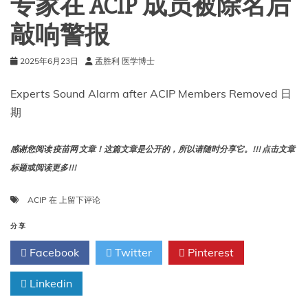
专家在 ACIP 成员被除名后
疫
苗？
敲响警报
2025年6月23日
孟胜利 医学博士
Experts Sound Alarm after ACIP Members Removed 日
期
感谢您阅读 疫苗网 文章！这篇文章是公开的，所以请随时分享它。!!! 点击文章
标题或阅读更多!!!
专
ACIP
在
上留下评论
家
在
分享
ACIP
Facebook
Twitter
Pinterest
成
员
Linkedin
被
除