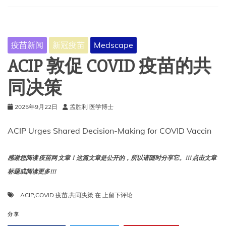
病
毒
疫
苗：
疫苗新闻
新冠疫苗
Medscape
美
国
ACIP 敦促 COVID 疫苗的共
近
实
同决策
时
安
2025年9月22日
孟胜利 医学博士
全
性
监
ACIP Urges Shared Decision-Making for COVID Vaccin
测
迄
今
感谢您阅读 疫苗网 文章！这篇文章是公开的，所以请随时分享它。!!! 点击文章
的
标题或阅读更多!!!
发
现
ACIP
ACIP
,
COVID 疫苗
,
共同决策
在
上留下评论
敦
促
分享
COVID