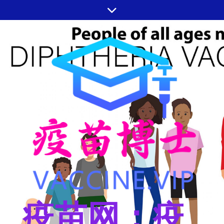
跳
至
内
容
疫苗网：疫