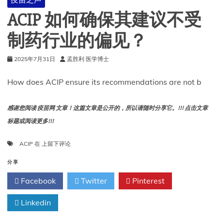
苗
接
ACIP 如何确保其建议不受
种
的
制药行业的偏见？
指
南
2025年7月31日
孟胜利 医学博士
How does ACIP ensure its recommendations are not b
感谢您阅读 疫苗网 文章！这篇文章是公开的，所以请随时分享它。!!! 点击文章
标题或阅读更多!!!
ACIP
ACIP
在
上留下评论
如
何
分享
确
Facebook
Twitter
Pinterest
保
其
Linkedin
建
议