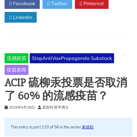
Facebook
Twitter
Pinterest
持
以
Linkedin
前
的
普
遍
流
感
疫
流感疫苗
StopAntiVaxPropaganda Substack
苗
接
疫苗新闻
种
ACIP 硫柳汞投票是否取消
了 60% 的流感疫苗？
2025年6月28日
孟胜利 医学博士
This entry is part 120 of 56 in the series
汞或铝