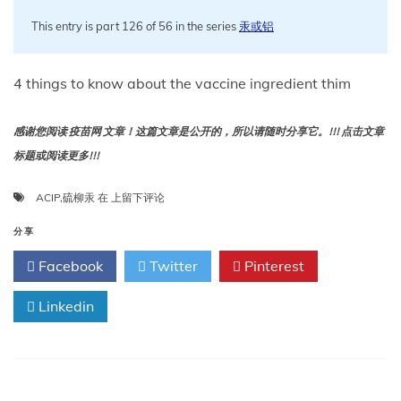
This entry is part 126 of 56 in the series
汞或铝
4 things to know about the vaccine ingredient thim
感谢您阅读 疫苗网 文章！这篇文章是公开的，所以请随时分享它。!!! 点击文章
标题或阅读更多!!!
关
ACIP
,
硫柳汞
在
上留下评论
于
疫
分享
苗
Facebook
Twitter
Pinterest
成
分
Linkedin
硫
柳
汞
的
4
件