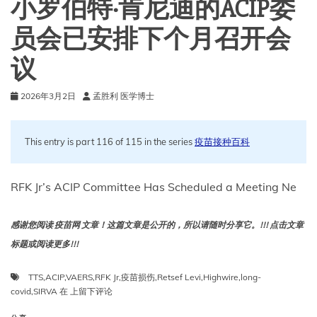
小罗伯特·肯尼迪的ACIP委
病
因
员会已安排下个月召开会
的
那
议
段
时
间
2026年3月2日
孟胜利 医学博士
This entry is part 116 of 115 in the series
疫苗接种百科
RFK Jr’s ACIP Committee Has Scheduled a Meeting Ne
感谢您阅读 疫苗网 文章！这篇文章是公开的，所以请随时分享它。!!! 点击文章
标题或阅读更多!!!
TTS
,
ACIP
,
VAERS
,
RFK Jr
,
疫苗损伤
,
Retsef Levi
,
Highwire
,
long-
小
covid
,
SIRVA
在
上留下评论
罗