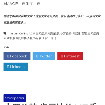
肯
日/ ACIP、自闭症、自
尼
迪
的
感谢您阅读 疫苗网 文章！这篇文章是公开的，所以请随时分享它。!!! 点击文章
盟
标题或阅读更多!!!
友
告
诉
Kaitlan Collins
,
ACIP
,
自闭症
,
汞
,
错误信息
,
小罗伯特·肯尼迪
,
泰诺
,
自闭症病
我
小
因
,
跨机构自闭症协调委员会
在
上留下评论
们
罗
接
伯
分享
下
特
Facebook
Twitter
Pinterest
来
·
会
肯
发
Linkedin
尼
生
迪
什
承
么
诺
找
出
自
Vaxopedia
闭
症