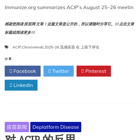
Immunize.org summarizes ACIP’s August 25–26 meetin
感谢您阅读 疫苗网 文章！这篇文章是公开的，所以请随时分享它。!!! 点击文章
标题或阅读更多!!!
Immunize.org
ACIP
,
Clesrovimab
,
2025-26 流感疫苗
在
上留下评论
总
结
分享
了
Facebook
Twitter
Pinterest
ACIP
8
Linkedin
月
25
日
至
26
日
的
疫苗新闻
Deplatform Disease
会
议，