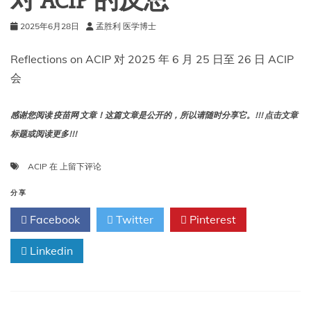
对 ACIP 的反思
提
出
2025年6月28日
孟胜利 医学博士
了
对
clesrovimab
Reflections on ACIP 对 2025 年 6 月 25 日至 26 日 ACIP
和
会
2025-
26
流
感谢您阅读 疫苗网 文章！这篇文章是公开的，所以请随时分享它。!!! 点击文章
感
标题或阅读更多!!!
疫
苗
对
ACIP
在
上留下评论
的
ACIP
建
的
分享
议
反
Facebook
Twitter
Pinterest
思
Linkedin