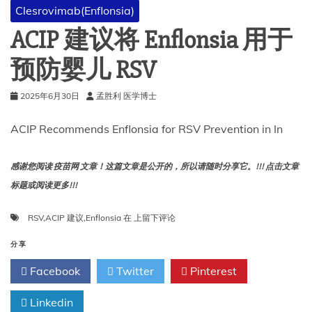
Clesrovimab(Enflonsia)
ACIP 建议将 Enflonsia 用于
预防婴儿 RSV
2025年6月30日
孟胜利 医学博士
ACIP Recommends Enflonsia for RSV Prevention in In
感谢您阅读 疫苗网 文章！这篇文章是公开的，所以请随时分享它。!!! 点击文章
标题或阅读更多!!!
ACIP
RSV
,
ACIP 建议
,
Enflonsia
在
上留下评论
建
议
分享
将
Facebook
Twitter
Pinterest
Enflonsia
用
Linkedin
于