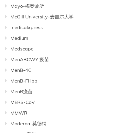
Mayo-梅奥诊所
McGill University-麦吉尔大学
medicalxpress
Medium
Medscape
MenABCWY 疫苗
MenB-4C
MenB-FHbp
MenB疫苗
MERS-CoV
MMWR
Moderna-莫德纳