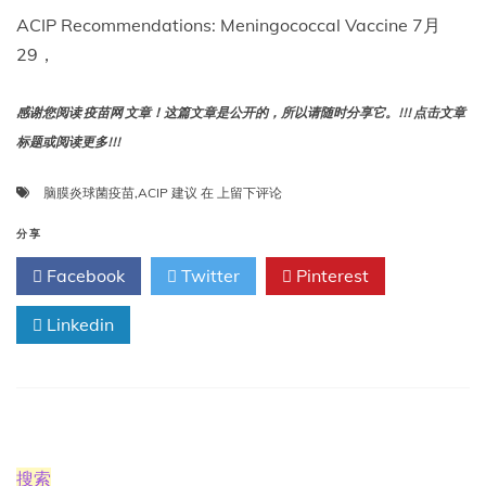
ACIP Recommendations: Meningococcal Vaccine 7月
29，
感谢您阅读 疫苗网 文章！这篇文章是公开的，所以请随时分享它。!!! 点击文章
标题或阅读更多!!!
ACIP
脑膜炎球菌疫苗
,
ACIP 建议
在
上留下评论
建
议：
分享
脑
Facebook
Twitter
Pinterest
膜
炎
Linkedin
球
菌
疫
苗
搜索