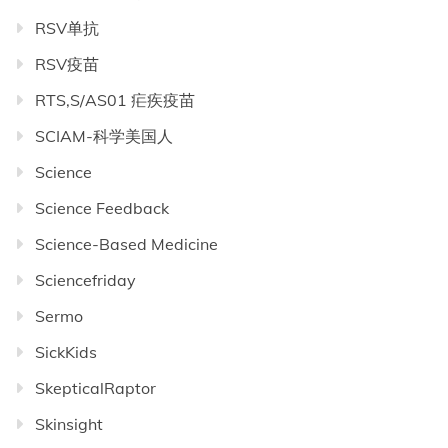
RSV单抗
RSV疫苗
RTS,S/AS01 疟疾疫苗
SCIAM-科学美国人
Science
Science Feedback
Science-Based Medicine
Sciencefriday
Sermo
SickKids
SkepticalRaptor
Skinsight