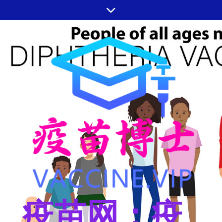
跳
至
内
容
疫苗网：疫