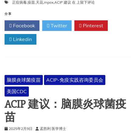
ACIP
正痘病毒
,
疫苗
,
天花
,
mpox
,
ACIP 建议
在
上留下评论
建
议：
分享
正
Facebook
Twitter
Pinterest
痘
病
Linkedin
毒
（天
花
和
Mpox）
疫
苗
脑膜炎球菌疫苗
ACIP-免疫实践咨询委员会
美国CDC
ACIP 建议：脑膜炎球菌疫
苗
2025年2月9日
孟胜利 医学博士