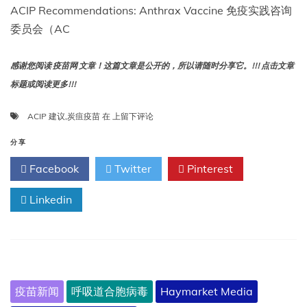
ACIP Recommendations: Anthrax Vaccine 免疫实践咨询
委员会（AC
感谢您阅读 疫苗网 文章！这篇文章是公开的，所以请随时分享它。!!! 点击文章
标题或阅读更多!!!
ACIP
ACIP 建议
,
炭疽疫苗
在
上留下评论
建
议：
分享
炭
Facebook
Twitter
Pinterest
疽
疫
Linkedin
苗
疫苗新闻
呼吸道合胞病毒
Haymarket Media