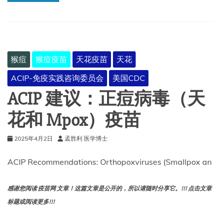
预
防
婴
儿
RSV
猴痘
猴痘疫苗
天花疫苗
天花
ACIP-免疫实践咨询委员会
美国CDC
ACIP 建议：正痘病毒（天
花和 Mpox）疫苗
2025年4月2日
孟胜利 医学博士
ACIP Recommendations: Orthopoxviruses (Smallpox an
感谢您阅读 疫苗网 文章！这篇文章是公开的，所以请随时分享它。!!! 点击文章
标题或阅读更多!!!