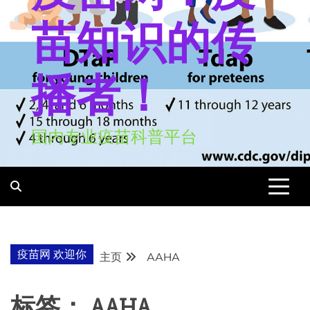
苗知识的传
播者！
国内专业疫苗科普平台
疫苗网 欢迎你
主页
AAHA
标签：
AAHA