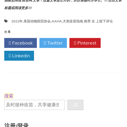
感谢您阅读 疫苗网 文章！这篇文章是公开的，所以请随时分享它。!!! 点击文章
标题或阅读更多!!!
2022
2022年
,
美国动物医院协会
,
AAHA
,
犬类疫苗指南
,
推荐
在
上留下评论
年
美
分享
国
Facebook
Twitter
Pinterest
动
物
Linkedin
医
院
协
会
（AAHA）
推
荐
的
搜索
犬
类
疫
苗
指
注册/登录