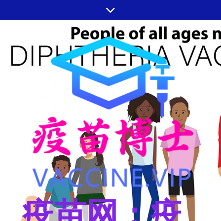
跳
至
内
容
疫苗网：疫