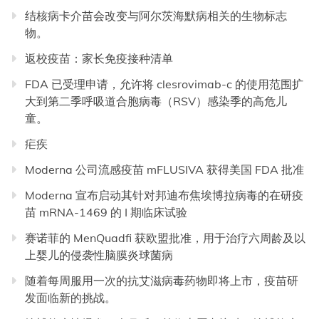
结核病卡介苗会改变与阿尔茨海默病相关的生物标志
物。
返校疫苗：家长免疫接种清单
FDA 已受理申请，允许将 clesrovimab-c 的使用范围扩
大到第二季呼吸道合胞病毒（RSV）感染季的高危儿
童。
疟疾
Moderna 公司流感疫苗 mFLUSIVA 获得美国 FDA 批准
Moderna 宣布启动其针对邦迪布焦埃博拉病毒的在研疫
苗 mRNA-1469 的 I 期临床试验
赛诺菲的 MenQuadfi 获欧盟批准，用于治疗六周龄及以
上婴儿的侵袭性脑膜炎球菌病
随着每周服用一次的抗艾滋病毒药物即将上市，疫苗研
发面临新的挑战。