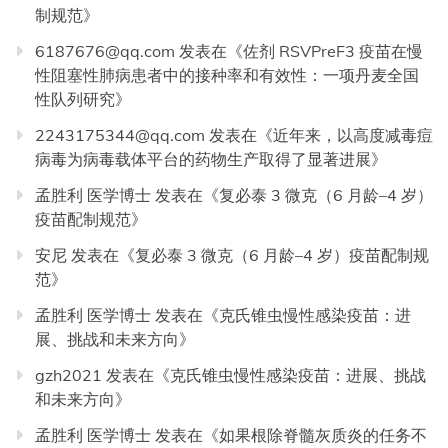
制规范
》
6187676@qq.com
发表在《
佐剂 RSVPreF3 疫苗在慢
性阻塞性肺病患者中的接种率和有效性：一项丹麦全国
性队列研究
》
2243175344@qq.com
发表在《
近年来，以高度减毒痘
病毒为病毒载体平台的药物生产取得了显著进展
》
孟胜利 医学博士
发表在《
复必泰 3 微克（6 月龄–4 岁）
疫苗配制规范
》
安尼
发表在《
复必泰 3 微克（6 月龄–4 岁）疫苗配制规
范
》
孟胜利 医学博士
发表在《
克氏锥虫慢性感染疫苗：进
展、挑战和未来方向
》
gzh2021
发表在《
克氏锥虫慢性感染疫苗：进展、挑战
和未来方向
》
孟胜利 医学博士
发表在《
如果根除脊髓灰质炎的任务不