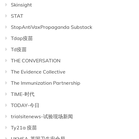
Skinsight
STAT
StopAntiVaxPropaganda Substack
Tdap疫苗
Td疫苗
THE CONVERSATION
The Evidence Collective
The Immunization Partnership
TIME-时代
TODAY-今日
trialsitenews-试验现场新闻
Ty21a 疫苗
UKHSA-英国卫生安全局