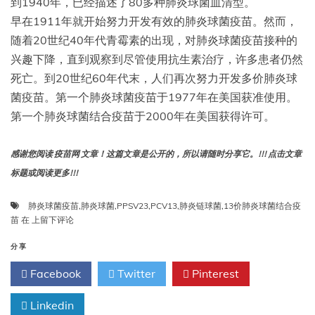
到1940年，已经描述了80多种肺炎球菌血清型。
早在1911年就开始努力开发有效的肺炎球菌疫苗。然而，
随着20世纪40年代青霉素的出现，对肺炎球菌疫苗接种的
兴趣下降，直到观察到尽管使用抗生素治疗，许多患者仍然
死亡。到20世纪60年代末，人们再次努力开发多价肺炎球
菌疫苗。第一个肺炎球菌疫苗于1977年在美国获准使用。
第一个肺炎球菌结合疫苗于2000年在美国获得许可。
感谢您阅读 疫苗网 文章！这篇文章是公开的，所以请随时分享它。!!! 点击文章
标题或阅读更多!!!
肺炎球菌疫苗
,
肺炎球菌
,
PPSV23
,
PCV13
,
肺炎链球菌
,
13价肺炎球菌结合疫
第
苗
在
上留下评论
十
七
分享
章：
Facebook
Twitter
Pinterest
肺
炎
Linkedin
球