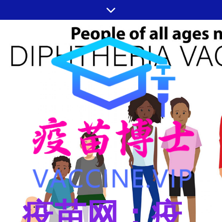
跳
至
内
容
疫苗网：疫