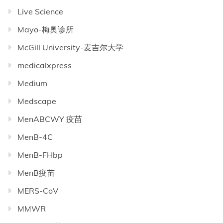
Live Science
Mayo-梅奥诊所
McGill University-麦吉尔大学
medicalxpress
Medium
Medscape
MenABCWY 疫苗
MenB-4C
MenB-FHbp
MenB疫苗
MERS-CoV
MMWR