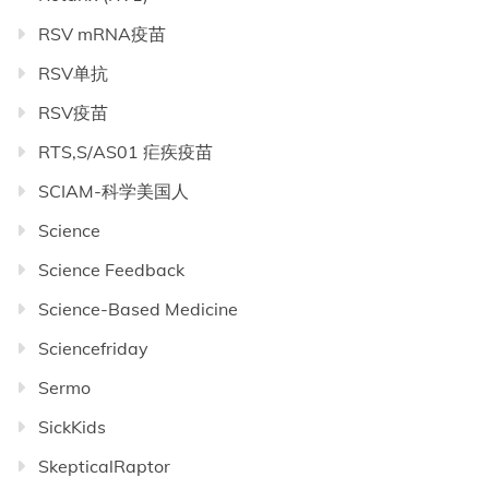
RSV mRNA疫苗
RSV单抗
RSV疫苗
RTS,S/AS01 疟疾疫苗
SCIAM-科学美国人
Science
Science Feedback
Science-Based Medicine
Sciencefriday
Sermo
SickKids
SkepticalRaptor