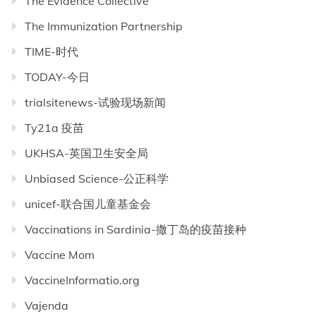
The Evidence Collective
The Immunization Partnership
TIME-时代
TODAY-今日
trialsitenews-试验现场新闻
Ty21a 疫苗
UKHSA-英国卫生安全局
Unbiased Science-公正科学
unicef-联合国儿童基金会
Vaccinations in Sardinia-撒丁岛的疫苗接种
Vaccine Mom
VaccineInformatio.org
Vajenda