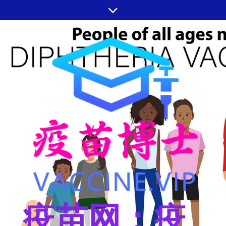
跳
至
内
容
疫苗网：疫