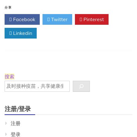
苗
救
分享
不
Facebook
Twitter
Pinterest
了
我
们”
Linkedin
(又
名
“疫
苗
不
起
作
搜索
用”):
最
赤
裸
裸
注册/登录
的
智
注册
力
欺
登录
诈