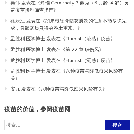
吴伟
发表在《
辉瑞 Comirnaty 3 微克（6 月龄–4 岁）黄
盖疫苗接种筛查指南
》
徐乐江
发表在《
如果根除脊髓灰质炎的任务不能尽快完
成，脊髓灰质炎将会卷土重来。
》
孟胜利 医学博士
发表在《
Flumist（流感）疫苗
》
孟胜利 医学博士
发表在《
第 22 章 破伤风
》
孟胜利 医学博士
发表在《
Flumist（流感）疫苗
》
孟胜利 医学博士
发表在《
八种疫苗与降低痴呆风险有
关
》
安九
发表在《
八种疫苗与降低痴呆风险有关
》
疫苗的价值，参阅疫苗网
搜
索：