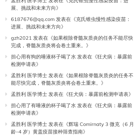
孟胜利 医学博士
发表在《
克氏锥虫慢性感染疫苗：进
展、挑战和未来方向
》
6187676@qq.com
发表在《
克氏锥虫慢性感染疫苗：
进展、挑战和未来方向
》
gzh2021
发表在《
如果根除脊髓灰质炎的任务不能尽快
完成，脊髓灰质炎将会卷土重来。
》
担心用有狗的唾液杯子喝了水
发表在《
狂犬病：暴露前
检测申请表
》
孟胜利 医学博士
发表在《
如果根除脊髓灰质炎的任务不
能尽快完成，脊髓灰质炎将会卷土重来。
》
孟胜利 医学博士
发表在《
狂犬病：暴露前检测申请表
》
担心用了有唾液的杯子喝了水
发表在《
狂犬病：暴露前
检测申请表
》
孟胜利 医学博士
发表在《
辉瑞 Comirnaty 3 微克（6 月
龄–4 岁）黄盖疫苗接种筛查指南
》