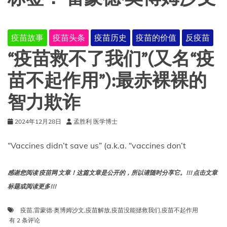
疫苗故事
疫苗头条
疫苗历史
疫苗的价值
反疫苗
“疫苗救不了我们”(又名“疫
苗不起作用”):最赤裸裸的
智力欺诈
2024年12月28日
孟胜利 医学博士
“Vaccines didn’t save us” (a.k.a. “vaccines don’t
感谢您阅读 疫苗网 文章！这篇文章是公开的，所以请随时分享它。!!! 点击文章
标题或阅读更多!!!
疫苗
,
雷蒙德·奥博姆沙文
,
疫苗解放
,
疫苗没能拯救我们
,
疫苗不起作用
“疫
有 2 条评论