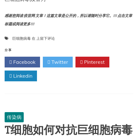
感谢您阅读 疫苗网 文章！这篇文章是公开的，所以请随时分享它。!!! 点击文章
标题或阅读更多!!!
关
巨细胞病毒
在
上留下评论
于
巨
分享
细
Facebook
Twitter
Pinterest
胞
病
Linkedin
毒
传染病
T细胞如何对抗巨细胞病毒