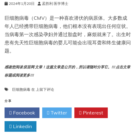
2024年1月20日
孟胜利 医学博士
巨细胞病毒（CMV）是一种喜欢潜伏的病原体。大多数成
年人已经携带巨细胞病毒，他们根本没有表现出任何症状。
当病毒第一次感染孕妇并通过胎盘时，麻烦就来了。出生时
患有先天性巨细胞病毒的婴儿可能会出现耳聋和终生健康问
题。
感谢您阅读 疫苗网 文章！这篇文章是公开的，所以请随时分享它。!!! 点击文章
标题或阅读更多!!!
T
巨细胞病毒
在
上留下评论
细
胞
分享
如
Facebook
Twitter
Pinterest
何
对
Linkedin
抗
巨