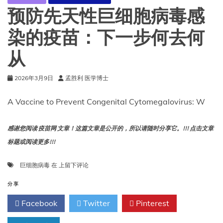
和
预防先天性巨细胞病毒感
胎
儿
染的疫苗：下一步何去何
的
影
从
响
2026年3月9日
孟胜利 医学博士
A Vaccine to Prevent Congenital Cytomegalovirus: W
感谢您阅读 疫苗网 文章！这篇文章是公开的，所以请随时分享它。!!! 点击文章
标题或阅读更多!!!
预
巨细胞病毒
在
上留下评论
防
先
分享
天
Facebook
Twitter
Pinterest
性
巨