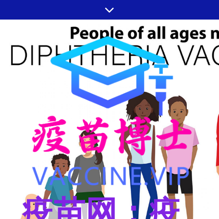
跳
至
内
容
疫苗网：疫