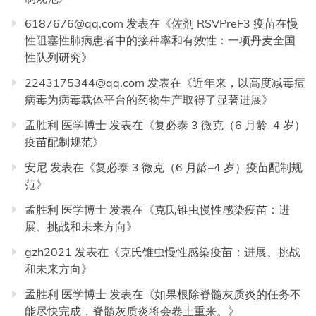
6187676@qq.com
发表在《
佐剂 RSVPreF3 疫苗在慢
性阻塞性肺病患者中的接种率和有效性：一项丹麦全国
性队列研究
》
2243175344@qq.com
发表在《
近年来，以高度减毒痘
病毒为病毒载体平台的药物生产取得了显著进展
》
孟胜利 医学博士
发表在《
复必泰 3 微克（6 月龄–4 岁）
疫苗配制规范
》
安尼
发表在《
复必泰 3 微克（6 月龄–4 岁）疫苗配制规
范
》
孟胜利 医学博士
发表在《
克氏锥虫慢性感染疫苗：进
展、挑战和未来方向
》
gzh2021
发表在《
克氏锥虫慢性感染疫苗：进展、挑战
和未来方向
》
孟胜利 医学博士
发表在《
如果根除脊髓灰质炎的任务不
能尽快完成，脊髓灰质炎将会卷土重来。
》