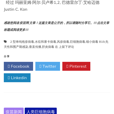
毒
经过 玛丽亚姆·阿尔·贝卢希1,2, 巴德雷尔丁·艾哈迈德
及
Justin C. Kon
弓
形
虫
感谢您阅读 疫苗网 文章！这篇文章是公开的，所以请随时分享它。!!! 点击文章
感
标题或阅读更多!!!
染
2 型单纯疱疹病毒
,
水痘和寨卡病毒
,
风疹病毒
,
巨细胞病毒
,
细小病毒 B19
,
先
先
天性和围产期感染
,
垂直传播
,
肝炎病毒
在
上留下评论
天
性
分享
和
Facebook
Twitter
Pinterest
围
产
Linkedin
期
病
毒
感
染：
对
母
疫苗新闻
人类巨细胞病毒
亲