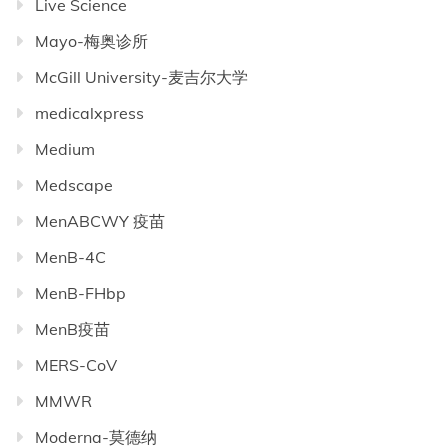
Live Science
Mayo-梅奥诊所
McGill University-麦吉尔大学
medicalxpress
Medium
Medscape
MenABCWY 疫苗
MenB-4C
MenB-FHbp
MenB疫苗
MERS-CoV
MMWR
Moderna-莫德纳