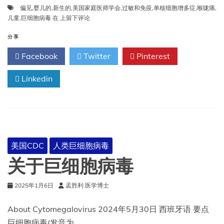
偏见
,
婴儿的
,
新生的
,
美国家庭医师学会
,
过敏和免疫
,
单核细胞增多症
,
喉咙痛
,
巨
儿童
,
巨细胞病毒
在
上留下评论
细
胞
分享
病
Facebook
Twitter
Pinterest
毒-
美
Linkedin
国
家
庭
医
师
学
会
美国CDC
人类巨细胞病毒
关于巨细胞病毒
2025年1月6日
孟胜利 医学博士
About Cytomegalovirus 2024年5月30日 西班牙语 要点
巨细胞病毒(发音为