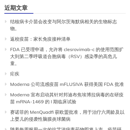
近期文章
结核病卡介苗会改变与阿尔茨海默病相关的生物标志
物。
返校疫苗：家长免疫接种清单
FDA 已受理申请，允许将 clesrovimab-c 的使用范围扩
大到第二季呼吸道合胞病毒（RSV）感染季的高危儿
童。
疟疾
Moderna 公司流感疫苗 mFLUSIVA 获得美国 FDA 批准
Moderna 宣布启动其针对邦迪布焦埃博拉病毒的在研疫
苗 mRNA-1469 的 I 期临床试验
赛诺菲的 MenQuadfi 获欧盟批准，用于治疗六周龄及以
上婴儿的侵袭性脑膜炎球菌病
随着每周服用一次的抗艾滋病毒药物即将上市，疫苗研