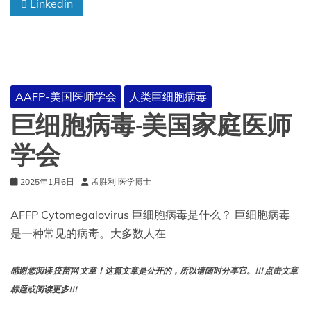
Linkedin
细
胞
病
毒
感
染
的
AAFP-美国医师学会
人类巨细胞病毒
疫
苗：
巨细胞病毒-美国家庭医师
下
一
学会
步
何
2025年1月6日
孟胜利 医学博士
去
何
从
AFFP Cytomegalovirus 巨细胞病毒是什么？ 巨细胞病毒
是一种常见的病毒。大多数人在
感谢您阅读 疫苗网 文章！这篇文章是公开的，所以请随时分享它。!!! 点击文章
标题或阅读更多!!!