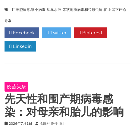
妊
巨细胞病毒
,
细小病毒 B19
,
水痘-带状疱疹病毒和弓形虫病
在
上留下评论
娠
期
分享
巨
Facebook
Twitter
Pinterest
细
胞
Linkedin
病
毒、
细
小
病
毒
B19、
疫苗头条
水
痘
先天性和围产期病毒感
–
带
染：对母亲和胎儿的影响
状
疱
2026年7月1日
孟胜利 医学博士
疹
病