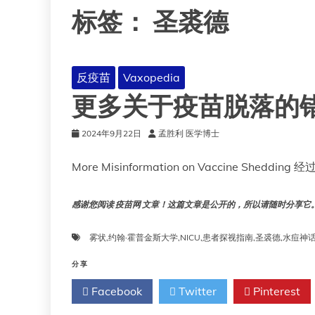
标签：
圣裘德
反疫苗
Vaxopedia
更多关于疫苗脱落的
2024年9月22日
孟胜利 医学博士
More Misinformation on Vaccine Sheddi
感谢您阅读 疫苗网 文章！这篇文章是公开的，所以请随时分享它。!!
雾状
,
约翰·霍普金斯大学
,
NICU
,
患者探视指南
,
圣裘德
,
水痘神
分享
Facebook
Twitter
Pinterest