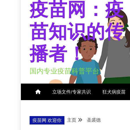
疫苗网：疫
苗知识的传
播者！
国内专业疫苗科普平台
立场文件/专家共识
狂犬病疫苗
主页
圣裘德
疫苗网 欢迎你