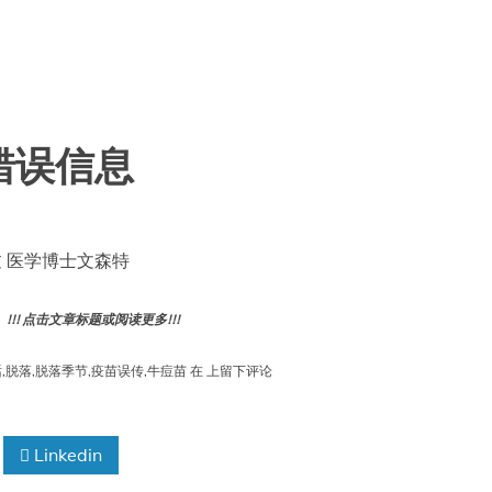
错误信息
ng 经过 医学博士文森特
! 点击文章标题或阅读更多!!!
更
话
,
脱落
,
脱落季节
,
疫苗误传
,
牛痘苗
在
上留下评论
多
关
于
Linkedin
疫
苗