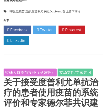
标题或阅读更多!!!
度
哮喘
,
活疫苗
,
湿疹
,
度普利尤单抗
,
Dupixent
在
上留下评论
普
利
分享
尤
Facebook
Twitter
Pinterest
单
抗
Linkedin
与
减
毒
活
疫
苗
（如
特殊人群疫苗接种（孕妇等）
立场文件/专家共识
麻
疹
关于接受度普利尤单抗治
腮
腺
疗的患者使用疫苗的系统
炎
风
评价和专家德尔菲共识建
疹
联