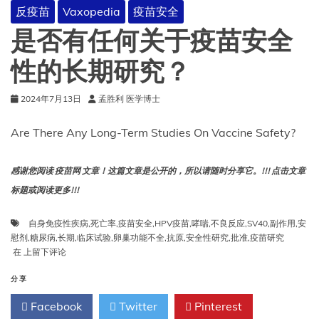
反疫苗
Vaxopedia
疫苗安全
是否有任何关于疫苗安全
性的长期研究？
2024年7月13日
孟胜利 医学博士
Are There Any Long-Term Studies On Vaccine Safety?
感谢您阅读 疫苗网 文章！这篇文章是公开的，所以请随时分享它。!!! 点击文章
标题或阅读更多!!!
自身免疫性疾病
,
死亡率
,
疫苗安全
,
HPV疫苗
,
哮喘
,
不良反应
,
SV40
,
副作用
,
安
慰剂
,
糖尿病
,
长期
,
临床试验
,
卵巢功能不全
,
抗原
,
安全性研究
,
批准
,
疫苗研究
是
在
上留下评论
否
有
分享
任
Facebook
Twitter
Pinterest
何