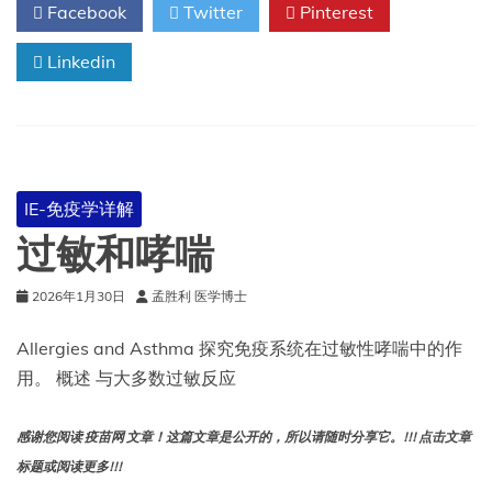
Facebook
Twitter
Pinterest
度
普
利
Linkedin
尤
单
抗
治
疗
的
IE-免疫学详解
患
者
过敏和哮喘
使
用
2026年1月30日
孟胜利 医学博士
疫
苗
的
Allergies and Asthma 探究免疫系统在过敏性哮喘中的作
系
用。 概述 与大多数过敏反应
统
评
价
感谢您阅读 疫苗网 文章！这篇文章是公开的，所以请随时分享它。!!! 点击文章
和
标题或阅读更多!!!
专