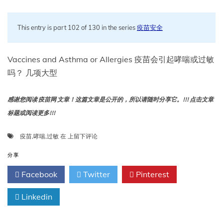
This entry is part 102 of 130 in the series
疫苗安全
Vaccines and Asthma or Allergies 疫苗会引起哮喘或过敏
吗？ 几项大型
感谢您阅读 疫苗网 文章！这篇文章是公开的，所以请随时分享它。!!! 点击文章
标题或阅读更多!!!
疫
疫苗
,
哮喘
,
过敏
在
上留下评论
苗
和
分享
哮
Facebook
Twitter
Pinterest
喘
或
Linkedin
过
敏