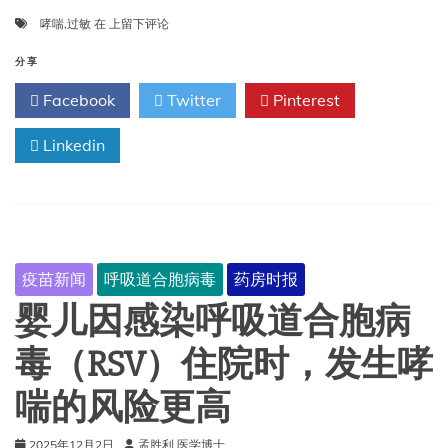
家
过
哮喘
,
过敏
在
上留下评论
德
敏
尔
和
分享
菲
哮
共
Facebook
Twitter
Pinterest
喘
识
建
Linkedin
议：
美
国
过
敏、
哮
喘
疫苗新闻
呼吸道合胞病毒
药房时报
和
免
婴儿因感染呼吸道合胞病
疫
学
毒（RSV）住院时，发生哮
会
立
喘的风险更高
场
文
2025年12月2日
孟胜利 医学博士
件