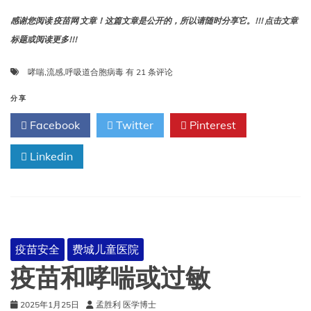
感谢您阅读 疫苗网 文章！这篇文章是公开的，所以请随时分享它。!!! 点击文章
标题或阅读更多!!!
疫
哮喘
,
流感
,
呼吸道合胞病毒
有 21 条评论
苗
会
分享
引
Facebook
Twitter
Pinterest
起
哮
Linkedin
喘
吗？
疫苗安全
费城儿童医院
疫苗和哮喘或过敏
2025年1月25日
孟胜利 医学博士