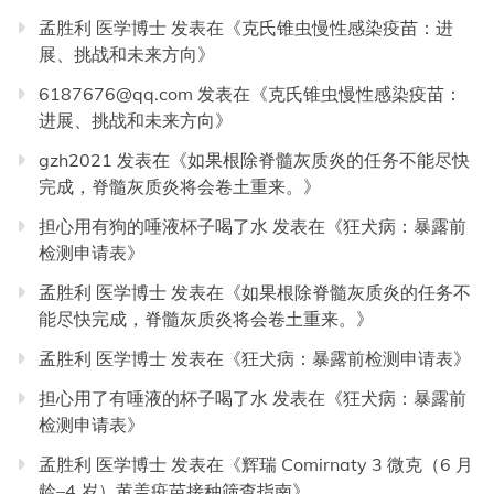
孟胜利 医学博士
发表在《
克氏锥虫慢性感染疫苗：进
展、挑战和未来方向
》
6187676@qq.com
发表在《
克氏锥虫慢性感染疫苗：
进展、挑战和未来方向
》
gzh2021
发表在《
如果根除脊髓灰质炎的任务不能尽快
完成，脊髓灰质炎将会卷土重来。
》
担心用有狗的唾液杯子喝了水
发表在《
狂犬病：暴露前
检测申请表
》
孟胜利 医学博士
发表在《
如果根除脊髓灰质炎的任务不
能尽快完成，脊髓灰质炎将会卷土重来。
》
孟胜利 医学博士
发表在《
狂犬病：暴露前检测申请表
》
担心用了有唾液的杯子喝了水
发表在《
狂犬病：暴露前
检测申请表
》
孟胜利 医学博士
发表在《
辉瑞 Comirnaty 3 微克（6 月
龄–4 岁）黄盖疫苗接种筛查指南
》