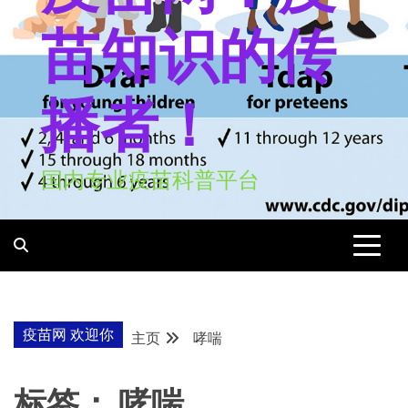
苗知识的传
播者！
国内专业疫苗科普平台
疫苗网 欢迎你
主页
哮喘
标签：
哮喘