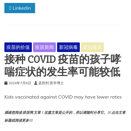
关
于
Linkedin
疫
苗
安
全
性
的
疫苗的价值
疫苗新闻
新冠病毒
新冠疫苗
长
期
接种 COVID 疫苗的孩子哮
研
究？
喘症状的发生率可能较低
2024年7月6日
孟胜利 医学博士
Kids vaccinated against COVID may have lower rates
感谢您阅读 疫苗网 文章！这篇文章是公开的，所以请随时分享它。!!! 点击文章
标题或阅读更多!!!