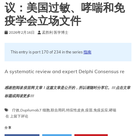
议：美国过敏、哮喘和免
合
疫
疫学会立场文件
苗、
水
痘
2026年2月16日
孟胜利 医学博士
疫
苗）
联
This entry is part 170 of 234 in the series
指南
用
A systematic review and expert Delphi Consensus re
感谢您阅读 疫苗网 文章！这篇文章是公开的，所以请随时分享它。!!! 点击文章
标题或阅读更多!!!
疗效
,
Dupilumab
,
T 细胞
,
联合用药
,
特应性皮炎
,
疫苗
,
免疫反应
,
哮喘
关
在
上留下评论
于
接
分享
受