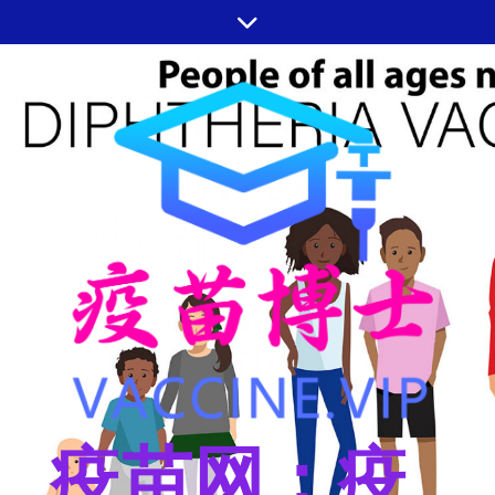
跳
至
内
容
疫苗网：疫