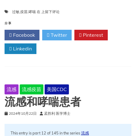
疫
过敏
,
疫苗
,
哮喘
在
上留下评论
苗
会
分享
引
Facebook
Twitter
Pinterest
起
过
Linkedin
敏
和
哮
喘
吗？
流感
流感疫苗
美国CDC
流感和哮喘患者
2024年10月22日
孟胜利 医学博士
This entry is part 12 of 145 in the series
流感