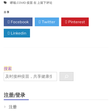
接
哮喘
,
COVID 疫苗
在
上留下评论
种
COVID
分享
疫
Facebook
Twitter
Pinterest
苗
的
Linkedin
孩
子
哮
喘
症
状
的
发
搜索
生
率
可
能
较
注册/登录
低
注册