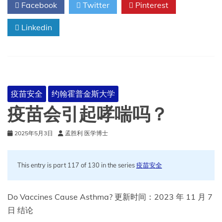
Facebook
Twitter
Pinterest
疫
苗
Linkedin
可
以
降
低
患
哮
喘
疫苗安全
约翰霍普金斯大学
的
风
疫苗会引起哮喘吗？
险
2025年5月3日
孟胜利 医学博士
This entry is part 117 of 130 in the series
疫苗安全
Do Vaccines Cause Asthma? 更新时间：2023 年 11 月 7
日 结论