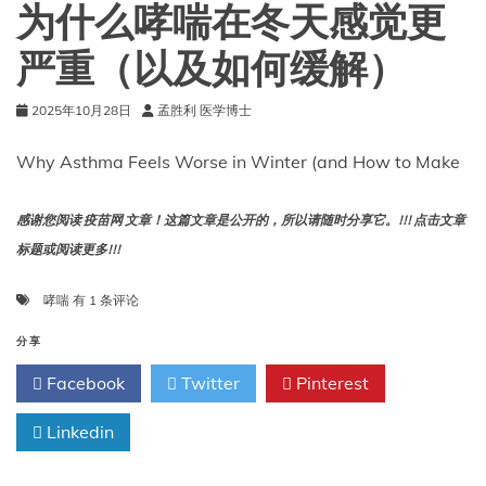
院
为什么哮喘在冬天感觉更
时，
发
严重（以及如何缓解）
生
哮
2025年10月28日
孟胜利 医学博士
喘
的
风
Why Asthma Feels Worse in Winter (and How to Make
险
更
高
感谢您阅读 疫苗网 文章！这篇文章是公开的，所以请随时分享它。!!! 点击文章
标题或阅读更多!!!
为
哮喘
有 1 条评论
什
么
分享
哮
Facebook
Twitter
Pinterest
喘
在
Linkedin
冬
天
感