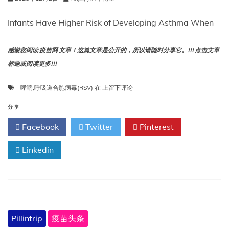
Infants Have Higher Risk of Developing Asthma When
感谢您阅读 疫苗网 文章！这篇文章是公开的，所以请随时分享它。!!! 点击文章
标题或阅读更多!!!
婴
哮喘
,
呼吸道合胞病毒(RSV)
在
上留下评论
儿
因
分享
感
Facebook
Twitter
Pinterest
染
呼
Linkedin
吸
道
合
胞
病
毒
（RSV）
Pillintrip
疫苗头条
住