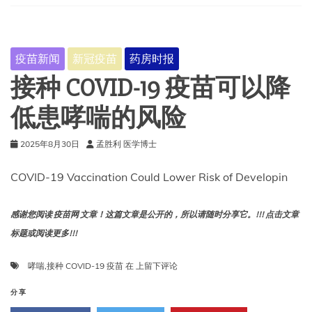
觉
更
严
重
疫苗新闻
新冠疫苗
药房时报
（以
及
接种 COVID-19 疫苗可以降
如
何
低患哮喘的风险
缓
解）
2025年8月30日
孟胜利 医学博士
COVID-19 Vaccination Could Lower Risk of Developin
感谢您阅读 疫苗网 文章！这篇文章是公开的，所以请随时分享它。!!! 点击文章
标题或阅读更多!!!
接
哮喘
,
接种 COVID-19 疫苗
在
上留下评论
种
COVID-
分享
19