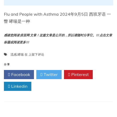
Flu and People with Asthma 2024年9月5日 西班牙语 一
瞥 哮喘是一种
感谢您阅读 疫苗网 文章！这篇文章是公开的，所以请随时分享它。!!! 点击文章
标题或阅读更多!!!
流
流感
,
哮喘
在
上留下评论
感
和
分享
哮
Facebook
Twitter
Pinterest
喘
患
Linkedin
者