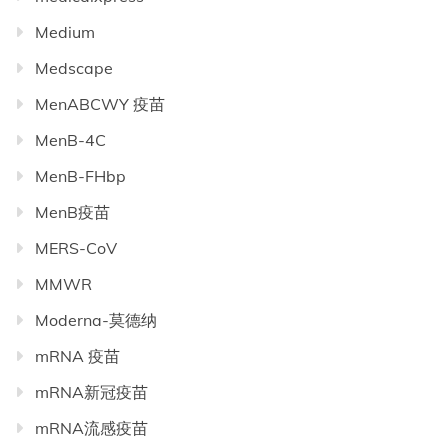
Medium
Medscape
MenABCWY 疫苗
MenB-4C
MenB-FHbp
MenB疫苗
MERS-CoV
MMWR
Moderna-莫德纳
mRNA 疫苗
mRNA新冠疫苗
mRNA流感疫苗