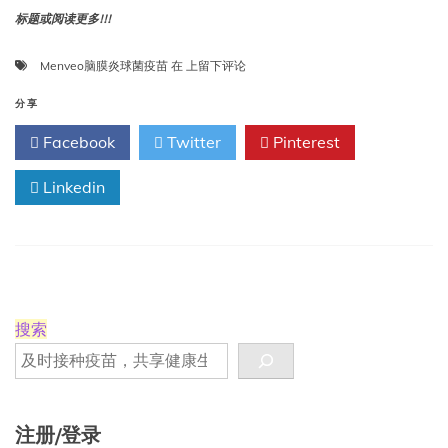
标题或阅读更多!!!
欧
Menveo脑膜炎球菌疫苗
在
上留下评论
盟
委
分享
员
Facebook
Twitter
Pinterest
会
批
Linkedin
准
葛
兰
素
史
克
的
全
搜索
液
体
Menveo
脑
膜
注册/登录
炎