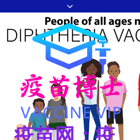
跳
至
内
容
疫苗网：疫