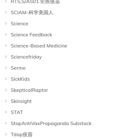
RTS,S/AS01 疟疾疫苗
SCIAM-科学美国人
Science
Science Feedback
Science-Based Medicine
Sciencefriday
Sermo
SickKids
SkepticalRaptor
Skinsight
STAT
StopAntiVaxPropaganda Substack
Tdap疫苗