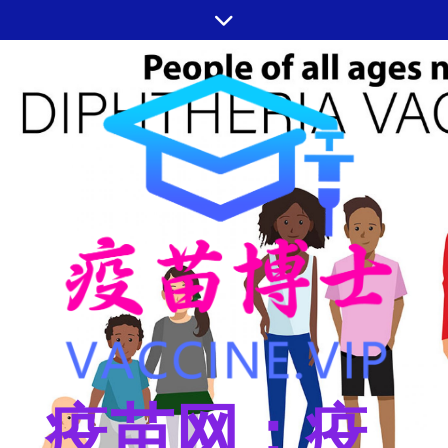
跳
至
内
容
疫苗网：疫