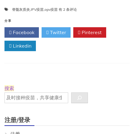
全
脊髓灰质炎
,
IPV疫苗
,
opv疫苗
有 2 条评论
球
抗
分享
击
Facebook
Twitter
Pinterest
脊
髓
Linkedin
灰
质
炎
——
我
们
走
了
搜索
多
远？
注册/登录