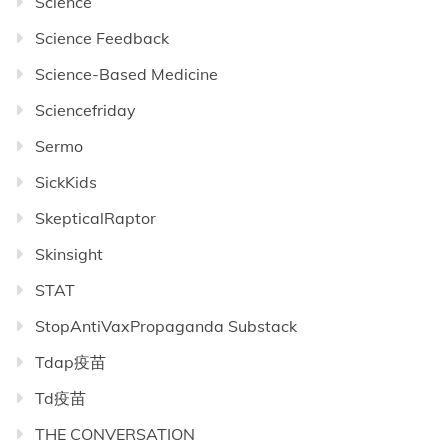
Science
Science Feedback
Science-Based Medicine
Sciencefriday
Sermo
SickKids
SkepticalRaptor
Skinsight
STAT
StopAntiVaxPropaganda Substack
Tdap疫苗
Td疫苗
THE CONVERSATION