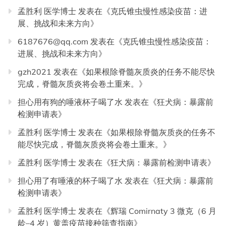
孟胜利 医学博士
发表在《
克氏锥虫慢性感染疫苗：进
展、挑战和未来方向
》
6187676@qq.com
发表在《
克氏锥虫慢性感染疫苗：
进展、挑战和未来方向
》
gzh2021
发表在《
如果根除脊髓灰质炎的任务不能尽快
完成，脊髓灰质炎将会卷土重来。
》
担心用有狗的唾液杯子喝了水
发表在《
狂犬病：暴露前
检测申请表
》
孟胜利 医学博士
发表在《
如果根除脊髓灰质炎的任务不
能尽快完成，脊髓灰质炎将会卷土重来。
》
孟胜利 医学博士
发表在《
狂犬病：暴露前检测申请表
》
担心用了有唾液的杯子喝了水
发表在《
狂犬病：暴露前
检测申请表
》
孟胜利 医学博士
发表在《
辉瑞 Comirnaty 3 微克（6 月
龄–4 岁）黄盖疫苗接种筛查指南
》