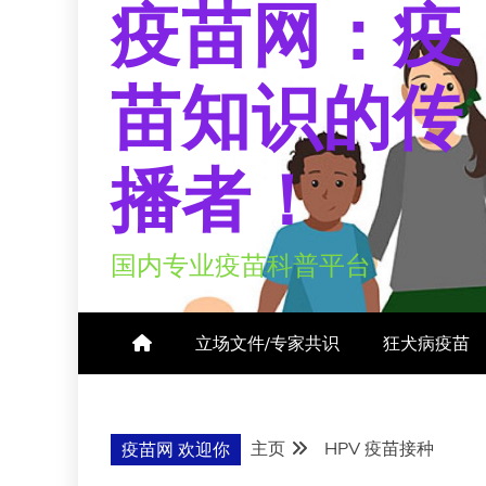
疫苗网：疫
苗知识的传
播者！
国内专业疫苗科普平台
立场文件/专家共识
狂犬病疫苗
主页
HPV 疫苗接种
疫苗网 欢迎你