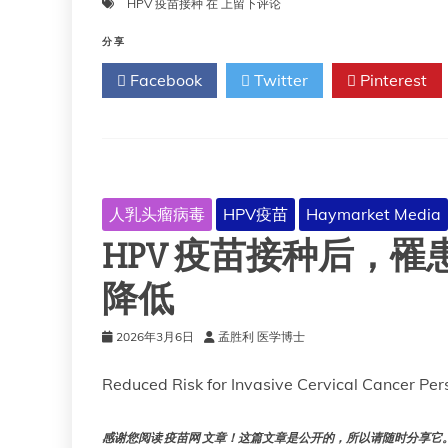
HPV
HPV 疫苗接种
在
上留下评论
疫
苗
分享
接
Facebook
Twitter
Pinterest
种：
美
国
20
年
的
癌
人乳头瘤病毒
HPV疫苗
Haymarket Media
症
HPV 疫苗接种后，
预
防
历
降低
程
2026年3月6日
孟胜利 医学博士
Reduced Risk for Invasive Cervical Cancer Pers
感谢您阅读 疫苗网 文章！这篇文章是公开的，所以请随时分享它。!!