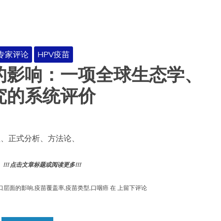
/疫苗专家评论
HPV疫苗
群的影响：一项全球生态学、
究的系统评价
整理、正式分析、方法论、
! 点击文章标题或阅读更多!!!
HPV
口层面的影响
,
疫苗覆盖率
,
疫苗类型
,
口咽癌
在
上留下评论
疫
苗
接