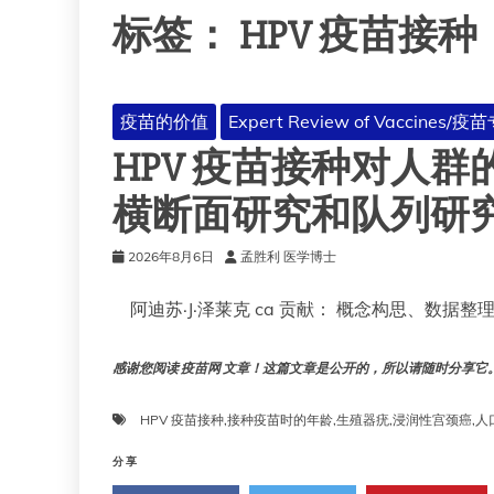
标签：
HPV 疫苗接种
疫苗的价值
Expert Review of Vaccines
HPV 疫苗接种对人
横断面研究和队列研
2026年8月6日
孟胜利 医学博士
阿迪苏·J·泽莱克 ca 贡献： 概念构思、数据
感谢您阅读 疫苗网 文章！这篇文章是公开的，所以请随时分享它。!!
HPV 疫苗接种
,
接种疫苗时的年龄
,
生殖器疣
,
浸润性宫颈癌
,
人
分享