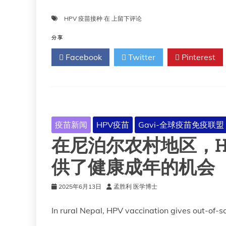
HPV
HPV 疫苗接种
在
上留下评论
疫
苗
分享
接
Facebook
Twitter
Pinterest
种
后，
罹
患
浸
润
性
疫苗新闻
HPV疫苗
Gavi-全球疫苗免疫联盟
宫
在尼泊尔农村地区，H
颈
癌
的
供了健康成年的机会
风
险
2025年6月13日
孟胜利 医学博士
仍
会
In rural Nepal, HPV vaccination gives out-of-s
降
低