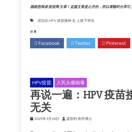
感谢您阅读 疫苗网 文章！这篇文章是公开的，所以请随时分享它。!!
在
尼泊尔
,
HPV 疫苗接种
在
上留下评论
尼
泊
分享
尔
Facebook
Twitter
Pinterest
农
村
地
区，
HPV
疫
苗
HPV疫苗
人乳头瘤病毒
接
再说一遍：HPV 疫
种
为
失
无关
学
女
2025年3月18日
孟胜利 医学博士
童
提