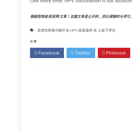
One more time: HPV vaccination is not associ
供
了
健
感谢您阅读 疫苗网 文章！这篇文章是公开的，所以请随时分享它。!!
康
成
年
再
原发性卵巢功能不全
,
HPV 疫苗接种
在
上留下评论
的
说
机
一
分享
会
遍：
Facebook
Twitter
Pinterest
HPV
疫
苗
接
种
与
原
发
性
卵
巢
功
能
不