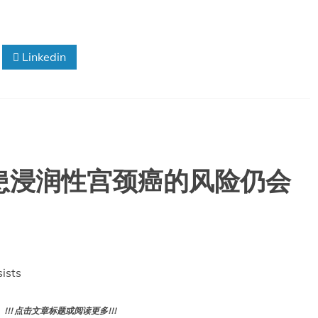
研
究
的
系
Linkedin
统
评
价
罹患浸润性宫颈癌的风险仍会
ists
! 点击文章标题或阅读更多!!!