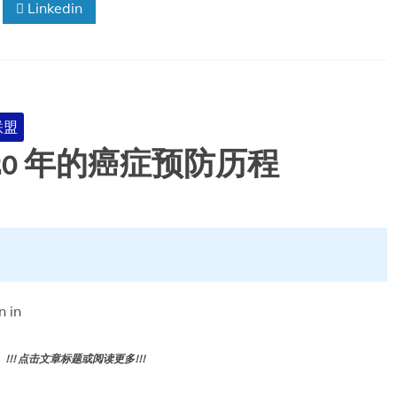
Linkedin
种
对
人
群
的
影
响：
联盟
一
20 年的癌症预防历程
项
全
球
生
态
学、
横
断
面
n in
研
究
和
! 点击文章标题或阅读更多!!!
队
列