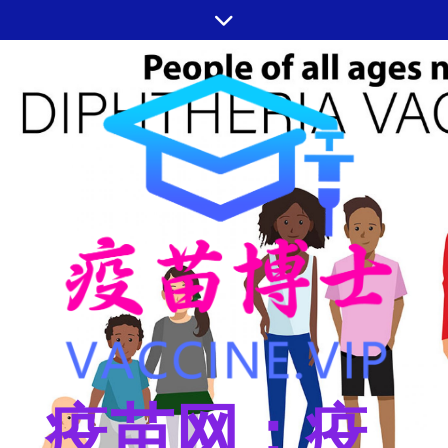
跳
至
内
容
疫苗网：疫