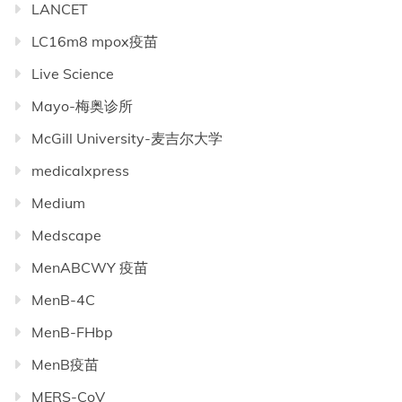
LANCET
LC16m8 mpox疫苗
Live Science
Mayo-梅奥诊所
McGill University-麦吉尔大学
medicalxpress
Medium
Medscape
MenABCWY 疫苗
MenB-4C
MenB-FHbp
MenB疫苗
MERS-CoV