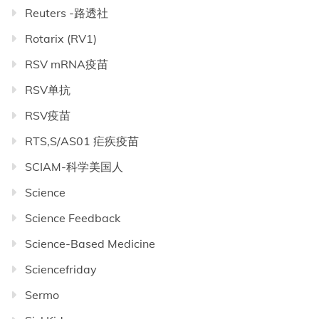
Reuters -路透社
Rotarix (RV1)
RSV mRNA疫苗
RSV单抗
RSV疫苗
RTS,S/AS01 疟疾疫苗
SCIAM-科学美国人
Science
Science Feedback
Science-Based Medicine
Sciencefriday
Sermo