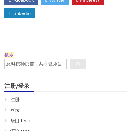
Facebook
Twitter
Pinterest
有
望
Linkedin
改
变
癌
症
治
疗
模
式
搜索
注册/登录
注册
登录
条目 feed