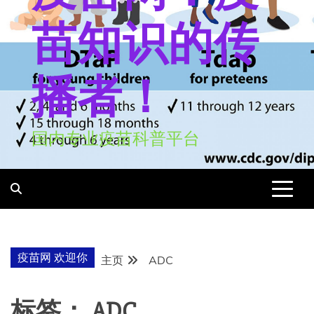
苗知识的传
播者！
国内专业疫苗科普平台
疫苗网 欢迎你
主页
ADC
标签：
ADC