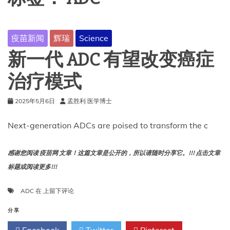
疫苗新闻
辉瑞
Science
新一代 ADC 有望改变癌症
治疗模式
2025年5月6日
孟胜利 医学博士
Next-generation ADCs are poised to transform the c
感谢您阅读 疫苗网 文章！这篇文章是公开的，所以请随时分享它。!!! 点击文章
标题或阅读更多!!!
新
ADC
在
上留下评论
一
代
分享
ADC