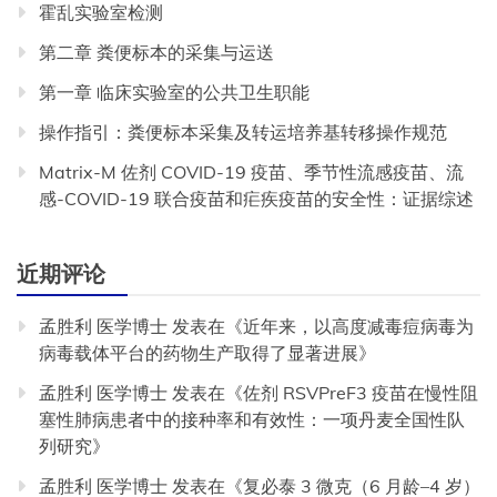
霍乱实验室检测
第二章 粪便标本的采集与运送
第一章 临床实验室的公共卫生职能
操作指引：粪便标本采集及转运培养基转移操作规范
Matrix-M 佐剂 COVID-19 疫苗、季节性流感疫苗、流
感-COVID-19 联合疫苗和疟疾疫苗的安全性：证据综述
近期评论
孟胜利 医学博士
发表在《
近年来，以高度减毒痘病毒为
病毒载体平台的药物生产取得了显著进展
》
孟胜利 医学博士
发表在《
佐剂 RSVPreF3 疫苗在慢性阻
塞性肺病患者中的接种率和有效性：一项丹麦全国性队
列研究
》
孟胜利 医学博士
发表在《
复必泰 3 微克（6 月龄–4 岁）