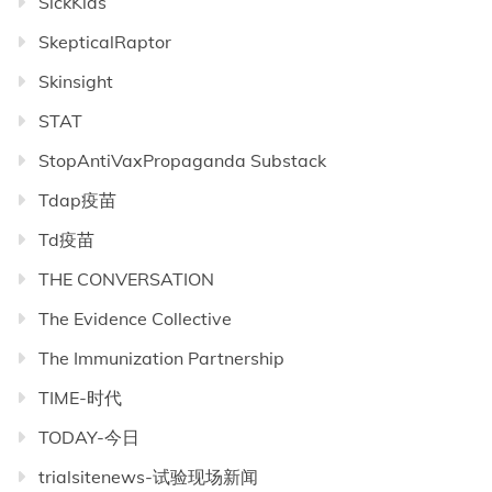
SickKids
SkepticalRaptor
Skinsight
STAT
StopAntiVaxPropaganda Substack
Tdap疫苗
Td疫苗
THE CONVERSATION
The Evidence Collective
The Immunization Partnership
TIME-时代
TODAY-今日
trialsitenews-试验现场新闻