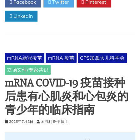
Facebook
Twitter
Pinterest
少
年
Linkedin
的
疫
苗
接
种
覆
盖
mRNA新冠疫苗
mRNA 疫苗
CPS加拿大儿科学会
率
—
立场文件/专家共识
美
国
mRNA COVID-19 疫苗接种
青
少
后患有心肌炎和心包炎的
年
全
青少年的临床指南
国
免
2025年7月8日
孟胜利 医学博士
疫
调
查，