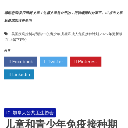
感谢您阅读 疫苗网 文章！这篇文章是公开的，所以请随时分享它。!!! 点击文章
标题或阅读更多!!!
美国疾病控制与预防中心
,
青少年
,
儿童和成人免疫接种计划
,
2025 年更新版
美
在
上留下评论
国
疾
分享
病
Facebook
Twitter
Pinterest
控
制
与
Linkedin
预
防
中
心
青
少
IC-加拿大公共卫生协会
年、
儿
儿童和青少年免疫接种期
童