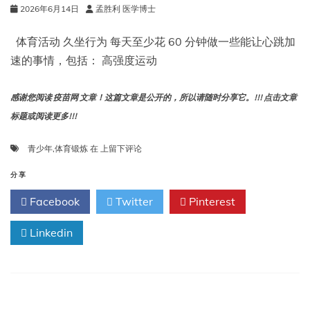
2026年6月14日
孟胜利 医学博士
体育活动 久坐行为 每天至少花 60 分钟做一些能让心跳加
速的事情，包括： 高强度运动
感谢您阅读 疫苗网 文章！这篇文章是公开的，所以请随时分享它。!!! 点击文章
标题或阅读更多!!!
青
青少年
,
体育锻炼
在
上留下评论
少
年
分享
应
Facebook
Twitter
Pinterest
该
进
Linkedin
行
多
少
体
育
锻