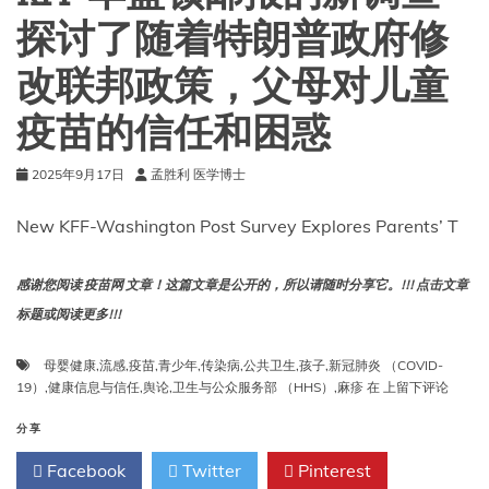
探讨了随着特朗普政府修
改联邦政策，父母对儿童
疫苗的信任和困惑
2025年9月17日
孟胜利 医学博士
New KFF-Washington Post Survey Explores Parents’ T
感谢您阅读 疫苗网 文章！这篇文章是公开的，所以请随时分享它。!!! 点击文章
标题或阅读更多!!!
母婴健康
,
流感
,
疫苗
,
青少年
,
传染病
,
公共卫生
,
孩子
,
新冠肺炎 （COVID-
KFF-
19）
,
健康信息与信任
,
舆论
,
卫生与公众服务部 （HHS）
,
麻疹
在
上留下评论
华
盛
分享
顿
Facebook
Twitter
Pinterest
邮