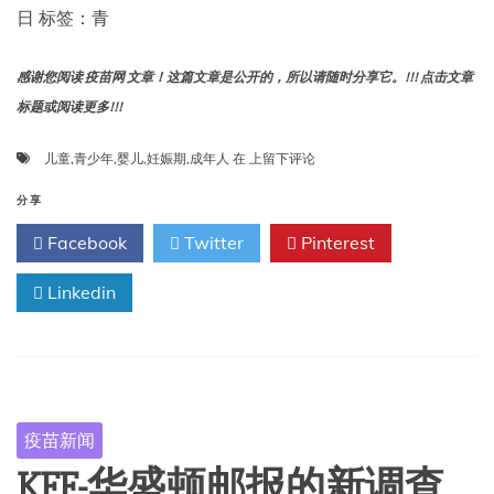
日 标签：青
感谢您阅读 疫苗网 文章！这篇文章是公开的，所以请随时分享它。!!! 点击文章
标题或阅读更多!!!
COVID-
儿童
,
青少年
,
婴儿
,
妊娠期
,
成年人
在
上留下评论
19
疫
分享
苗
Facebook
Twitter
Pinterest
的
成
Linkedin
分
疫苗新闻
KFF-华盛顿邮报的新调查