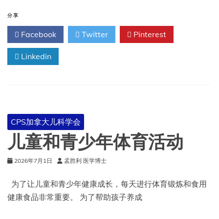
幕
使
分享
用
Facebook
Twitter
Pinterest
和
数
Linkedin
字
媒
体：
给
学
龄
儿
CPS加拿大儿科学会
童
和
儿童和青少年体育活动
青
少
2026年7月1日
孟胜利 医学博士
年
家
长
为了让儿童和青少年健康成长，每天进行体育锻炼和食用
的
健康食品非常重要。 为了帮助孩子养成
建
议