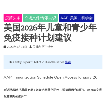
接
种
常
疫苗头条
立场文件/专家共识
AAP-美国儿科学会
规
医
美国2026年儿童和青少年
嘱
免疫接种计划建议
2026年1月31日
孟胜利 医学博士
This entry is part 160 of 234 in the series
指南
AAP Immunization Schedule Open Access January 26,
感谢您阅读 疫苗网 文章！这篇文章是公开的，所以请随时分享它。!!! 点击文章
标题或阅读更多!!!