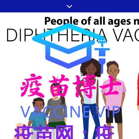
跳
至
内
容
疫苗网：疫