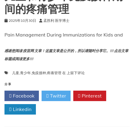
和
间的疼痛管理
成
人
2025年10月30日
孟胜利 医学博士
免
疫
接
Pain Management During Immunizations for Kids and
种
计
划：
感谢您阅读 疫苗网 文章！这篇文章是公开的，所以请随时分享它。!!! 点击文章
2025
标题或阅读更多!!!
年
更
儿
儿童
,
青少年
,
免疫接种
,
疼痛管理
在
上留下评论
新
童
版
和
分享
青
Facebook
Twitter
Pinterest
少
年
Linkedin
免
疫
接
种
期