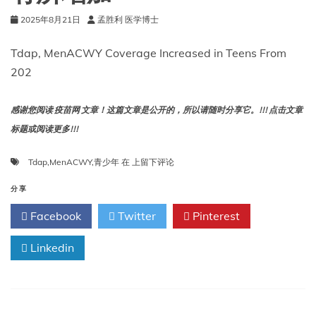
么
普
2025年8月21日
孟胜利 医学博士
遍
Tdap, MenACWY Coverage Increased in Teens From
202
感谢您阅读 疫苗网 文章！这篇文章是公开的，所以请随时分享它。!!! 点击文章
标题或阅读更多!!!
Tdap、
Tdap
,
MenACWY
,
青少年
在
上留下评论
MenACWY
青
分享
少
Facebook
Twitter
Pinterest
年
覆
Linkedin
盖
率
从
2023
年