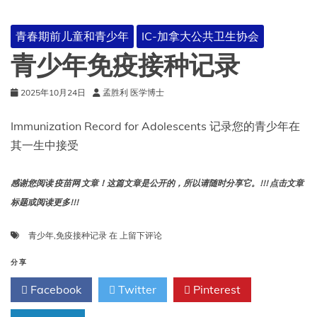
间
的
青春期前儿童和青少年
IC-加拿大公共卫生协会
疼
痛
青少年免疫接种记录
管
理
2025年10月24日
孟胜利 医学博士
Immunization Record for Adolescents 记录您的青少年在
其一生中接受
感谢您阅读 疫苗网 文章！这篇文章是公开的，所以请随时分享它。!!! 点击文章
标题或阅读更多!!!
青
青少年
,
免疫接种记录
在
上留下评论
少
年
分享
免
Facebook
Twitter
Pinterest
疫
接