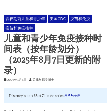
少
年
及
青春期前儿童和青少年
美国CDC
疫苗和免疫
年
轻
疫苗和免疫接种
成
人
儿童和青少年免疫接种时
疫
苗
间表（按年龄划分）
（2025年8月7日更新的附
录）
2026年1月5日
孟胜利 医学博士
This entry is part 68 of 71 in the series
疫苗与免疫