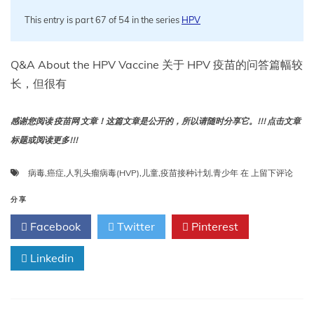
成
This entry is part 67 of 54 in the series
HPV
人
免
疫
接
Q&A About the HPV Vaccine 关于 HPV 疫苗的问答篇幅较
种
长，但很有
计
划：
临
感谢您阅读 疫苗网 文章！这篇文章是公开的，所以请随时分享它。!!! 点击文章
床
标题或阅读更多!!!
实
践
关
病毒
,
癌症
,
人乳头瘤病毒(HVP)
,
儿童
,
疫苗接种计划
,
青少年
在
上留下评论
指
于
南》
HPV
分享
疫
Facebook
Twitter
Pinterest
苗
的
Linkedin
问
答