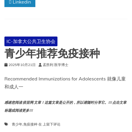
Linkedin
种
记
录
IC-加拿大公共卫生协会
青少年推荐免疫接种
2025年10月21日
孟胜利 医学博士
Recommended Immunizations for Adolescents 就像儿童
和成人一
感谢您阅读 疫苗网 文章！这篇文章是公开的，所以请随时分享它。!!! 点击文章
标题或阅读更多!!!
青
青少年
,
免疫接种
在
上留下评论
少