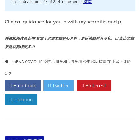
2024
This entry is part 27 of 234 in the series
指南
年
Clinical guidance for youth with myocarditis and p
感谢您阅读 疫苗网 文章！这篇文章是公开的，所以请随时分享它。!!! 点击文章
标题或阅读更多!!!
mRNA
mRNA COVID-19 疫苗
,
心肌炎和心包炎
,
青少年
,
临床指南
在
上留下评论
COVID-
19
分享
疫
Facebook
Twitter
Pinterest
苗
接
Linkedin
种
后
患
有
心
肌
炎