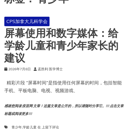
CPS加拿大儿科学会
屏幕使用和数字媒体：给
学龄儿童和青少年家长的
建议
2026年7月8日
孟胜利 医学博士
精彩片段 “屏幕时间”是指使用任何屏幕的时间，包括智能
手机、平板电脑、电视、视频游戏、
感谢您阅读 疫苗网 文章！这篇文章是公开的，所以请随时分享它。!!! 点击文章
标题或阅读更多!!!
屏
青少年
,
学龄儿童
在
上留下评论