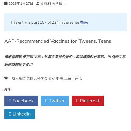
2026年1月27日
孟胜利 医学博士
This entry is part 157 of 234 in the series
指南
AAP-Recommended Vaccines for ‘Tweens, Teens
感谢您阅读 疫苗网 文章！这篇文章是公开的，所以请随时分享它。!!! 点击文章
标题或阅读更多!!!
美
成人疫苗
,
美国儿科学会
,
青少年
在
上留下评论
国
儿
分享
科
Facebook
Twitter
Pinterest
学
会
Linkedin
推
荐
的
青