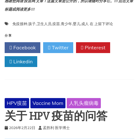
感谢您阅读 疫苗网 文章！这篇文章是公开的，所以请随时分享它。!!! 点击文章
标题或阅读更多!!!
美
免疫接种
,
孩子
,
卫生人员
,
疫苗
,
青少年
,
婴儿
,
成人
在
上留下评论
国
传
分享
染
Facebook
Twitter
Pinterest
病
学
Linkedin
会
发
布
的
《婴
幼
儿、
HPV疫苗
Vaccine Mom
人乳头瘤病毒
儿
童、
关于 HPV 疫苗的问答
青
少
2026年2月22日
孟胜利 医学博士
年
和