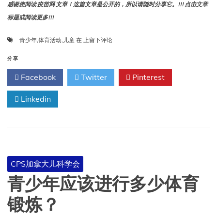
感谢您阅读 疫苗网 文章！这篇文章是公开的，所以请随时分享它。!!! 点击文章
标题或阅读更多!!!
儿
青少年
,
体育活动
,
儿童
在
上留下评论
童
和
分享
青
Facebook
Twitter
Pinterest
少
年
Linkedin
体
育
活
动
CPS加拿大儿科学会
青少年应该进行多少体育
锻炼？