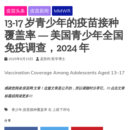
到
2024
疫苗头条
疫苗新闻
MMWR
年
有
13-17 岁青少年的疫苗接种
所
增
覆盖率 — 美国青少年全国
加
免疫调查，2024 年
2025年8月15日
孟胜利 医学博士
Vaccination Coverage Among Adolescents Aged 13–17
感谢您阅读 疫苗网 文章！这篇文章是公开的，所以请随时分享它。!!! 点击文章
标题或阅读更多!!!
13-
青少年
,
疫苗接种覆盖率
在
上留下评论
17
岁
分享
青