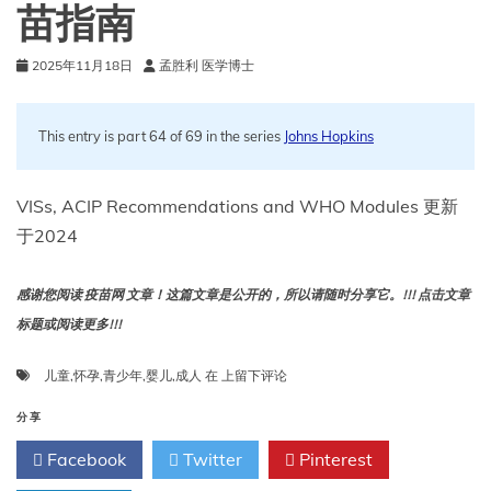
划
苗指南
分）
（2025
2025年11月18日
孟胜利 医学博士
年
8
月
7
This entry is part 64 of 69 in the series
Johns Hopkins
日
更
新
VISs, ACIP Recommendations and WHO Modules 更新
的
于2024
附
录）
感谢您阅读 疫苗网 文章！这篇文章是公开的，所以请随时分享它。!!! 点击文章
标题或阅读更多!!!
VISS、
儿童
,
怀孕
,
青少年
,
婴儿
,
成人
在
上留下评论
ACIP
和
分享
WHO
Facebook
Twitter
Pinterest
有
关