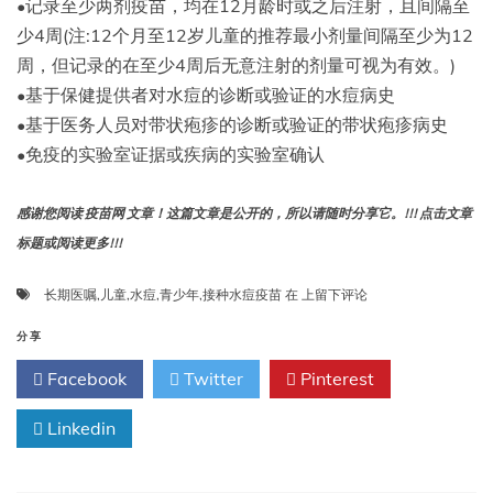
•记录至少两剂疫苗，均在12月龄时或之后注射，且间隔至
少4周(注:12个月至12岁儿童的推荐最小剂量间隔至少为12
周，但记录的在至少4周后无意注射的剂量可视为有效。)
•基于保健提供者对水痘的诊断或验证的水痘病史
•基于医务人员对带状疱疹的诊断或验证的带状疱疹病史
•免疫的实验室证据或疾病的实验室确认
感谢您阅读 疫苗网 文章！这篇文章是公开的，所以请随时分享它。!!! 点击文章
标题或阅读更多!!!
儿
长期医嘱
,
儿童
,
水痘
,
青少年
,
接种水痘疫苗
在
上留下评论
童
及
分享
青
Facebook
Twitter
Pinterest
少
年
Linkedin
水
痘
疫
苗