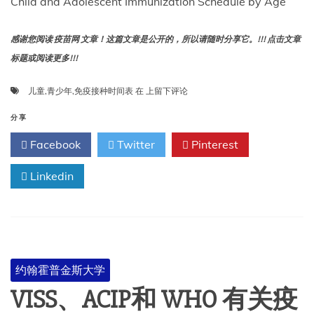
Child and Adolescent Immunization Schedule by Age
感谢您阅读 疫苗网 文章！这篇文章是公开的，所以请随时分享它。!!! 点击文章
标题或阅读更多!!!
儿
儿童
,
青少年
,
免疫接种时间表
在
上留下评论
童
和
分享
青
Facebook
Twitter
Pinterest
少
年
Linkedin
免
疫
接
种
时
间
表
约翰霍普金斯大学
（按
年
VISS、ACIP和 WHO 有关疫
龄