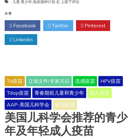
美
儿童
,
青少年
,
免疫接种计划
在
上留下评论
国
2026
分享
年
Facebook
Twitter
Pinterest
儿
童
Linkedin
和
青
少
年
免
疫
接
Td疫苗
立场文件/专家共识
流感疫苗
HPV疫苗
种
计
Tdap疫苗
青春期前儿童和青少年
成人疫苗
划
建
AAP-美国儿科学会
新冠疫苗
议
美国儿科学会推荐的青少
年及年轻成人疫苗