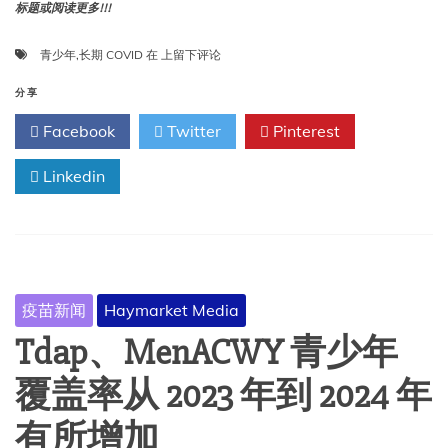
标题或阅读更多!!!
对
儿
研
青少年
,
长期 COVID
在
上留下评论
童
究
疫
表
分享
苗
明，
的
Facebook
Twitter
Pinterest
长
信
期
任
Linkedin
COVID
和
在
困
全
惑
球
范
围
内
疫苗新闻
Haymarket Media
和
青
Tdap、MenACWY 青少年
少
年
覆盖率从 2023 年到 2024 年
中
是
有所增加
多