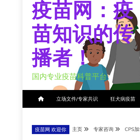
疫苗网：疫
苗知识的传
播者！
国内专业疫苗科普平台
立场文件/专家共识
狂犬病疫苗
主页
专家咨询
CPS
疫苗网 欢迎你