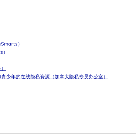
marts）
s）
络）
和青少年的在线隐私资源（加拿大隐私专员办公室）