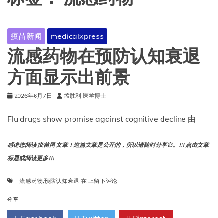
疫苗新闻
medicalxpress
流感药物在预防认知衰退
方面显示出前景
2026年6月7日
孟胜利 医学博士
Flu drugs show promise against cognitive decline 由
感谢您阅读 疫苗网 文章！这篇文章是公开的，所以请随时分享它。!!! 点击文章
标题或阅读更多!!!
流
流感药物
,
预防认知衰退
在
上留下评论
感
药
分享
物