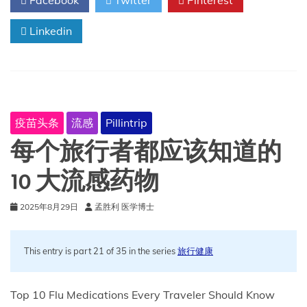
Facebook
Twitter
Pinterest
在
预
Linkedin
防
认
知
衰
退
方
面
疫苗头条
流感
Pillintrip
显
示
每个旅行者都应该知道的
出
前
10 大流感药物
景
2025年8月29日
孟胜利 医学博士
This entry is part 21 of 35 in the series
旅行健康
Top 10 Flu Medications Every Traveler Should Know