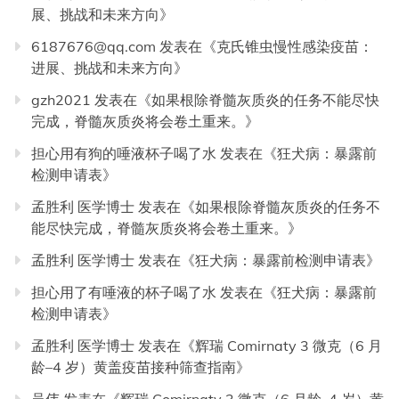
展、挑战和未来方向
》
6187676@qq.com
发表在《
克氏锥虫慢性感染疫苗：
进展、挑战和未来方向
》
gzh2021
发表在《
如果根除脊髓灰质炎的任务不能尽快
完成，脊髓灰质炎将会卷土重来。
》
担心用有狗的唾液杯子喝了水
发表在《
狂犬病：暴露前
检测申请表
》
孟胜利 医学博士
发表在《
如果根除脊髓灰质炎的任务不
能尽快完成，脊髓灰质炎将会卷土重来。
》
孟胜利 医学博士
发表在《
狂犬病：暴露前检测申请表
》
担心用了有唾液的杯子喝了水
发表在《
狂犬病：暴露前
检测申请表
》
孟胜利 医学博士
发表在《
辉瑞 Comirnaty 3 微克（6 月
龄–4 岁）黄盖疫苗接种筛查指南
》