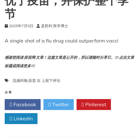
优于疫苗，并保护整个季
节
2025年7月5日
孟胜利 医学博士
A single shot of a flu drug could outperform vacci
感谢您阅读 疫苗网 文章！这篇文章是公开的，所以请随时分享它。!!! 点击文章
标题或阅读更多!!!
一
流感药物
,
疫苗
在
上留下评论
针
流
分享
感
Facebook
Twitter
Pinterest
药
物
Linkedin
的
效
果
可