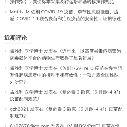
操作指引：粪便标本采集及转运培养基转移操作规范
Matrix-M 佐剂 COVID-19 疫苗、季节性流感疫苗、流
感-COVID-19 联合疫苗和疟疾疫苗的安全性：证据综述
近期评论
孟胜利 医学博士
发表在《
近年来，以高度减毒痘病毒为
病毒载体平台的药物生产取得了显著进展
》
孟胜利 医学博士
发表在《
佐剂 RSVPreF3 疫苗在慢性阻
塞性肺病患者中的接种率和有效性：一项丹麦全国性队
列研究
》
孟胜利 医学博士
发表在《
复必泰 3 微克（6 月龄–4 岁）
疫苗配制规范
》
gzh2021
发表在《
复必泰 3 微克（6 月龄–4 岁）疫苗配
制规范
》
6187676@qq.com
发表在《
佐剂 RSVPreF3 疫苗在慢