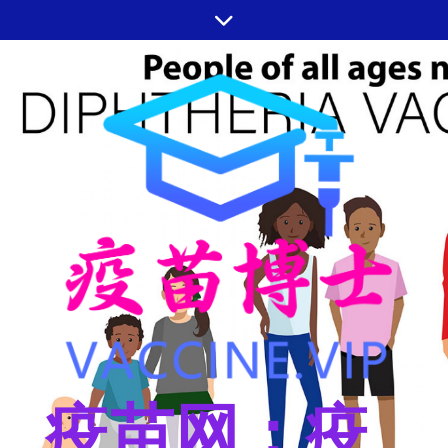
跳
至
内
容
疫苗网：疫