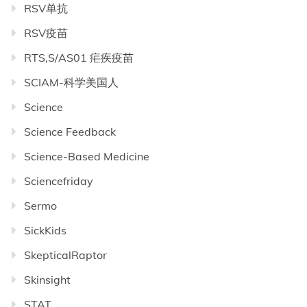
RSV单抗
RSV疫苗
RTS,S/AS01 疟疾疫苗
SCIAM-科学美国人
Science
Science Feedback
Science-Based Medicine
Sciencefriday
Sermo
SickKids
SkepticalRaptor
Skinsight
STAT