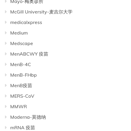
Mayo-梅奥诊所
McGill University-麦吉尔大学
medicalxpress
Medium
Medscape
MenABCWY 疫苗
MenB-4C
MenB-FHbp
MenB疫苗
MERS-CoV
MMWR
Moderna-莫德纳
mRNA 疫苗