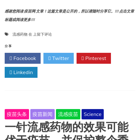
感谢您阅读 疫苗网 文章！这篇文章是公开的，所以请随时分享它。!!! 点击文章
标题或阅读更多!!!
每
流感药物
在
上留下评论
个
旅
分享
行
Facebook
Twitter
Pinterest
者
都
Linkedin
应
该
知
道
的
10
大
疫苗头条
疫苗新闻
流感疫苗
Science
流
感
一针流感药物的效果可能
药
物