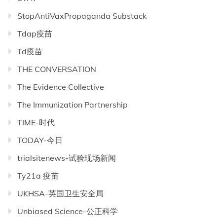
StopAntiVaxPropaganda Substack
Tdap疫苗
Td疫苗
THE CONVERSATION
The Evidence Collective
The Immunization Partnership
TIME-时代
TODAY-今日
trialsitenews-试验现场新闻
Ty21a 疫苗
UKHSA-英国卫生安全局
Unbiased Science-公正科学