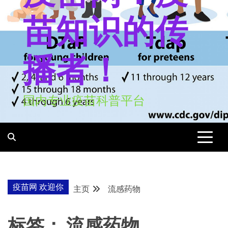
苗知识的传
播者！
国内专业疫苗科普平台
疫苗网 欢迎你
主页
流感药物
标签：
流感药物