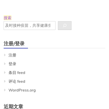
能
优
于
疫
搜索
苗，
并
保
护
整
注册/登录
个
季
注册
节
登录
条目 feed
评论 feed
WordPress.org
近期文章