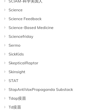
SCIAM-科学美国人
Science
Science Feedback
Science-Based Medicine
Sciencefriday
Sermo
SickKids
SkepticalRaptor
Skinsight
STAT
StopAntiVaxPropaganda Substack
Tdap疫苗
Td疫苗