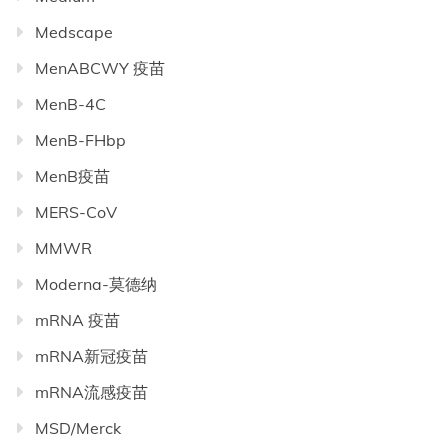
Medscape
MenABCWY 疫苗
MenB-4C
MenB-FHbp
MenB疫苗
MERS-CoV
MMWR
Moderna-莫德纳
mRNA 疫苗
mRNA新冠疫苗
mRNA流感疫苗
MSD/Merck