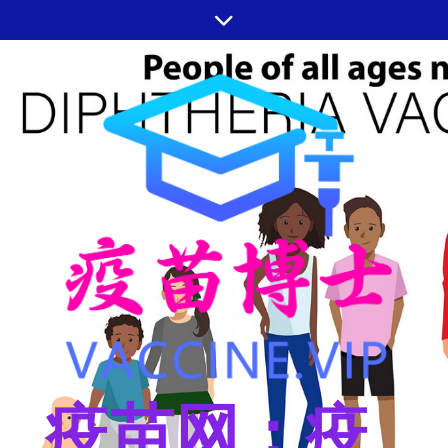
跳
至
内
容
疫苗网：疫