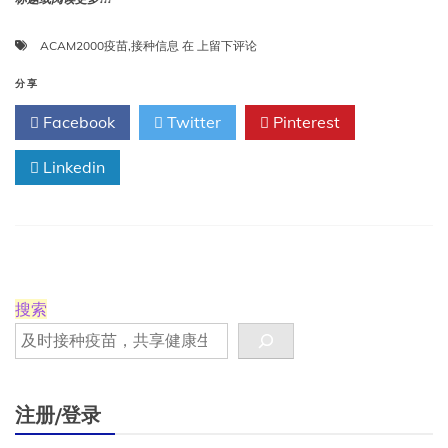
ACAM2000
ACAM2000疫苗
,
接种信息
在
上留下评论
疫
苗
分享
接
Facebook
Twitter
Pinterest
种
信
Linkedin
息
搜索
注册/登录