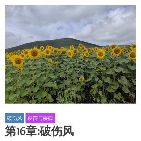
破伤风
疫苗与疾病
第16章:破伤风