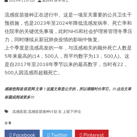
2023年11月1日
孟胜利 医学博士
流感疫苗接种正在进行中。这是一项至关重要的公共卫生干
预措施，也是2023年至2024年降低流感发病率、死亡率和
住院率的关键优先事项，此时NHS和社会护理将管理冬季压
力，同时继续从新冠肺炎疫情的影响中恢复。
上个季度是流感高发的一年，与流感相关的额外死亡人数是
5年来最高的(14，500人，而平均数字为13，500人)。这
是自2017年至2018年季节以来的最高数字，当时有22，
500人因流感而超额死亡。
感谢您阅读 疫苗网 文章！这篇文章是公开的，所以请随时分享它。!!! 点击文章
标题或阅读更多!!!
疫
流感疫苗
,
流感疫苗接种计划
在
上留下评论
苗
更
分享
新:2023
Facebook
Twitter
Pinterest
年