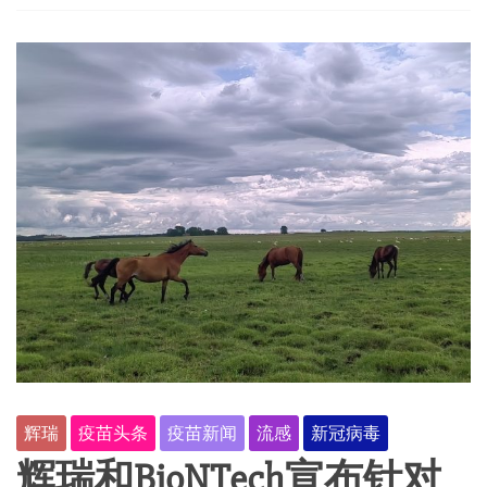
种
覆
盖
率
辉瑞
疫苗头条
疫苗新闻
流感
新冠病毒
辉瑞和BioNTech宣布针对