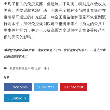
出现了相关的免疫复苏，但进展并不均衡，特别是在低收入
国家。需要采取紧急行动，为未完全接种疫苗的儿童提供在
疫情期间错过的补充疫苗，将全国疫苗接种覆盖率恢复到流
行前水平，加强免疫规划以建立抵御未来不可预见的公共卫
生事件的能力，并进一步提高覆盖率以保护儿童免受疫苗可
预防疾病的影响。
感谢您阅读 疫苗网 文章！这篇文章是公开的，所以请随时分享它。!!! 点击文章
标题或阅读更多!!!
2022
疫苗接种覆盖率
在
上留下评论
年
全
分享
球
Facebook
Twitter
Pinterest
常
规
Linkedin
疫
苗
接