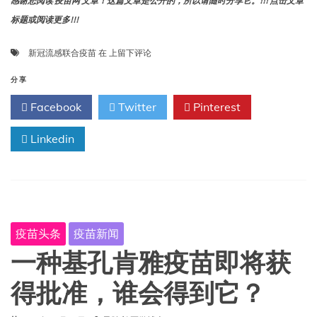
感谢您阅读 疫苗网 文章！这篇文章是公开的，所以请随时分享它。!!! 点击文章
标题或阅读更多!!!
辉
新冠流感联合疫苗
在
上留下评论
瑞
和
分享
BioNTech
Facebook
Twitter
Pinterest
宣
布
Linkedin
针
对
流
感
和
新
冠
疫苗头条
疫苗新闻
肺
炎
一种基孔肯雅疫苗即将获
的
基
得批准，谁会得到它？
于
mRNA