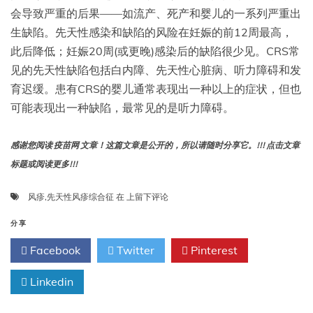
会导致严重的后果——如流产、死产和婴儿的一系列严重出
生缺陷。先天性感染和缺陷的风险在妊娠的前12周最高，
此后降低；妊娠20周(或更晚)感染后的缺陷很少见。CRS常
见的先天性缺陷包括白内障、先天性心脏病、听力障碍和发
育迟缓。患有CRS的婴儿通常表现出一种以上的症状，但也
可能表现出一种缺陷，最常见的是听力障碍。
感谢您阅读 疫苗网 文章！这篇文章是公开的，所以请随时分享它。!!! 点击文章
标题或阅读更多!!!
第
风疹
,
先天性风疹综合征
在
上留下评论
15
章:
分享
先
Facebook
Twitter
Pinterest
天
性
Linkedin
风
疹
综