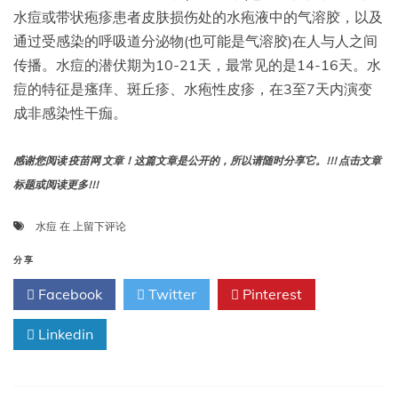
水痘或带状疱疹患者皮肤损伤处的水疱液中的气溶胶，以及
通过受感染的呼吸道分泌物(也可能是气溶胶)在人与人之间
传播。水痘的潜伏期为10-21天，最常见的是14-16天。水
痘的特征是瘙痒、斑丘疹、水疱性皮疹，在3至7天内演变
成非感染性干痂。
感谢您阅读 疫苗网 文章！这篇文章是公开的，所以请随时分享它。!!! 点击文章
标题或阅读更多!!!
第
水痘
在
上留下评论
17
章:
分享
水
Facebook
Twitter
Pinterest
痘
Linkedin