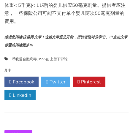
体重< 5千克(< 11磅)的婴儿供应50毫克剂量。提供者应注
意，一些保险公司可能不支付单个婴儿两次50毫克剂量的
费用。
感谢您阅读 疫苗网 文章！这篇文章是公开的，所以请随时分享它。!!! 点击文章
标题或阅读更多!!!
Nirsevimab
呼吸道合胞病毒
,
RSV
在
上留下评论
在
美
分享
国
Facebook
Twitter
Pinterest
的
有
Linkedin
限
可
用
性：
CDC
在
2023-