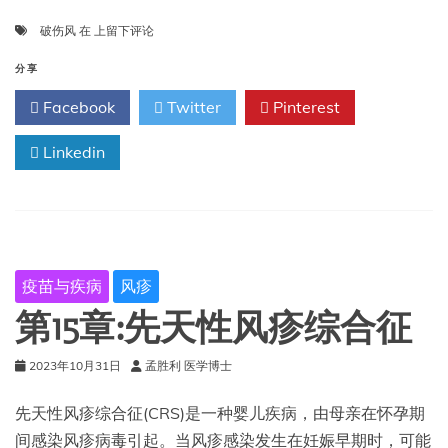
第
破伤风
在
上留下评论
16
章:
分享
破
Facebook
Twitter
Pinterest
伤
风
Linkedin
疫苗与疾病
风疹
第15章:先天性风疹综合征
2023年10月31日
孟胜利 医学博士
先天性风疹综合征(CRS)是一种婴儿疾病，由母亲在怀孕期
间感染风疹病毒引起。当风疹感染发生在妊娠早期时，可能