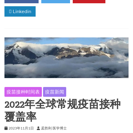
9
Linkedin
月
第
342
期
流
感
特
别
版
疫苗接种时间表
疫苗新闻
2022年全球常规疫苗接种
覆盖率
2023年11月1日
孟胜利 医学博士