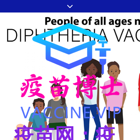
跳
至
内
容
疫苗网：疫