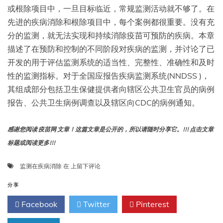
或根除项目中，一旦目标临近，常规监测活动就不够了。在
先进的疾病消除和根除项目中，每个案例都很重要。没有充
分的监测，就无法实现和持续消除疫苗可预防的疾病。本章
描述了在预防和控制的不同阶段对疾病的监测，并讨论了已
开发的用于评估监测系统的适当性、完整性、准确性和及时
性的监测指标。对于全国应报告疾病监测系统(NNDSS )，
其组成部分包括卫生保健提供者向辖区公共卫生官员的病例
报告、公共卫生病例调查以及辖区向CDC的病例通知。
感谢您阅读 疫苗网 文章！这篇文章是公开的，所以请随时分享它。!!! 点击文章
标题或阅读更多!!!
第
监测在疾病消除
在
上留下评论
18
章:
分享
监
Facebook
Twitter
Pinterest
测
指