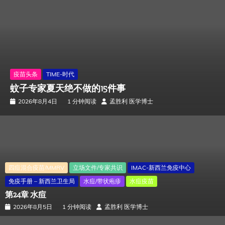
疫苗头条
TIME-时代
蚊子专家夏天绝不做的15件事
2026年8月4日
1 分钟阅读
孟胜利 医学博士
四痘混合疫苗/MMRV
立场文件/专家共识
IMAC-新西兰免疫中心
免疫手册 – 新西兰卫生局
水痘/带状疱疹
水痘疫苗
第24章 水痘
2026年8月5日
1 分钟阅读
孟胜利 医学博士