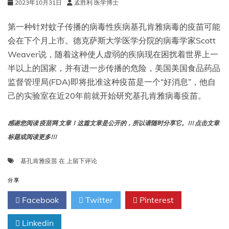
2023年10月31日
孟胜利 医学博士
的
联
合
第一种针对蚊子传播的病毒性疾病基孔肯雅病毒的疫苗可能
疫
会在下个月上市。德克萨斯大学医学分院的病毒学家Scott
苗
Weaver说，随着这种使人虚弱的疾病现在困扰着世界上一
项
目
半以上的国家，并有进一步传播的危险，美国美国食品药品
的
监督管理局(FDA)即将批准这种疫苗是一个“好消息”，他自
正
己的实验室在近20年前就开始研究基孔肯雅病毒疫苗。
面
数
据
感谢您阅读 疫苗网 文章！这篇文章是公开的，所以请随时分享它。!!! 点击文章
标题或阅读更多!!!
一
基孔肯雅疫苗
在
上留下评论
种
基
分享
孔
Facebook
Twitter
Pinterest
肯
雅
Linkedin
疫