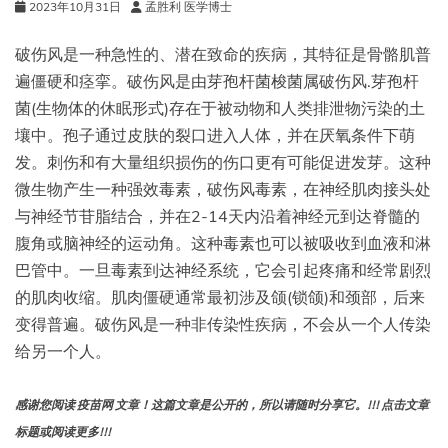
2023年10月31日
孟胜利 医学博士
破伤风是一种急性的、潜在致命的疾病，其特征是骨骼肌普
遍僵硬和痉挛。破伤风是由芽孢杆菌梭菌属破伤风.芽孢杆
菌(生物体的休眠形式)存在于被动物和人类排泄物污染的土
壤中。孢子通过皮肤的裂口进入人体，并在厌氧条件下萌
发。刺伤和有大量组织损伤的伤口更有可能促进发芽。这种
微生物产生一种强效毒素，破伤风毒素，在神经肌肉接头处
与神经节苷脂结合，并在2-14天内沿着神经元到达脊髓的
腹角或脑神经的运动角。这种毒素也可以被吸收到血液和淋
巴管中。一旦毒素到达神经系统，它会引起疼痛和经常剧烈
的肌肉收缩。肌肉僵硬通常最初涉及颌(锁颌)和颈部，后来
变得普遍。破伤风是一种非传染性疾病，不会从一个人传染
给另一个人。
感谢您阅读 疫苗网 文章！这篇文章是公开的，所以请随时分享它。!!! 点击文章
标题或阅读更多!!!