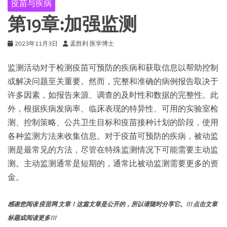
疫苗与疾病
2024
呼
第19章:加强监测
吸
道
2023年11月3日
孟胜利 医学博士
病
毒
流
监测活动对于检测疫苗可预防的疾病和获取信息以帮助控制
行
或解决问题至关重要。然而，完整和准确的病例报告取决于
季
许多因素，如报告来源、调查的及时性和数据的完整性。此
保
护
外，根据疾病发病率、临床表现的特异性、可用的实验室检
婴
测、控制策略、公共卫生目标和疫苗接种计划的阶段，使用
儿
各种监测方法来收集信息。对于疫苗可预防的疾病，被动监
免
受
测是最常见的方法，尽管在特殊监测情况下可能需要主动监
呼
测。主动监测通常是短期的，通常比被动监测需要更多的资
吸
金。
道
合
胞
感谢您阅读 疫苗网 文章！这篇文章是公开的，所以请随时分享它。!!! 点击文章
病
毒
标题或阅读更多!!!