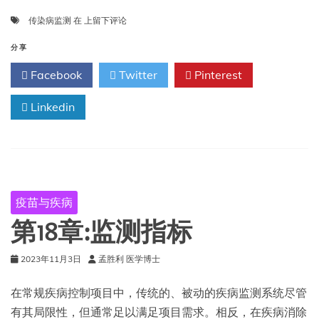
(RSV)
感
第
传染病监测
在
上留下评论
染
19
的
章:
分享
临
加
时
Facebook
Twitter
Pinterest
强
建
监
议
Linkedin
测
疫苗与疾病
第18章:监测指标
2023年11月3日
孟胜利 医学博士
在常规疾病控制项目中，传统的、被动的疾病监测系统尽管
有其局限性，但通常足以满足项目需求。相反，在疾病消除