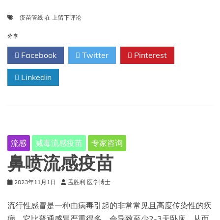
传
疫苗管线
在
上留下评论
染
病
分享
疫
Facebook
Twitter
Pinterest
苗
研
Linkedin
发
现
状
的
前
景
流感
减毒流感疫苗
专家咨询
鼻喷流感疫苗
2023年11月1日
孟胜利 医学博士
流行性感冒是一种由病毒引起的非常常见且高度传染性的疾
病。它比普通感冒严重得多，会导致至少2-3天卧床，从而