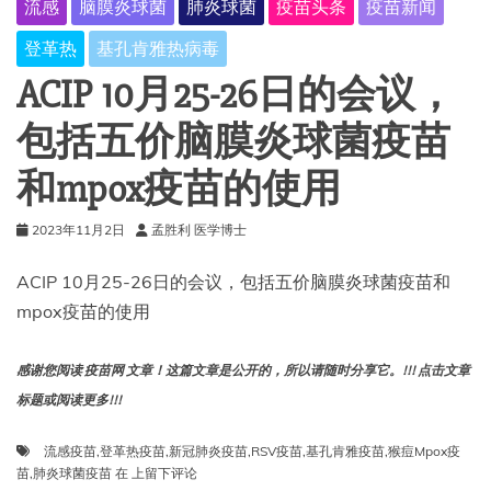
流感
脑膜炎球菌
肺炎球菌
疫苗头条
疫苗新闻
登革热
基孔肯雅热病毒
ACIP 10月25-26日的会议，
包括五价脑膜炎球菌疫苗
和mpox疫苗的使用
2023年11月2日
孟胜利 医学博士
ACIP 10月25-26日的会议，包括五价脑膜炎球菌疫苗和
mpox疫苗的使用
感谢您阅读 疫苗网 文章！这篇文章是公开的，所以请随时分享它。!!! 点击文章
标题或阅读更多!!!
流感疫苗
,
登革热疫苗
,
新冠肺炎疫苗
,
RSV疫苗
,
基孔肯雅疫苗
,
猴痘Mpox疫
ACIP
苗
,
肺炎球菌疫苗
在
上留下评论