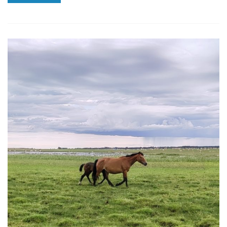
苗
即
将
获
得
批
准，
谁
会
得
到
它？