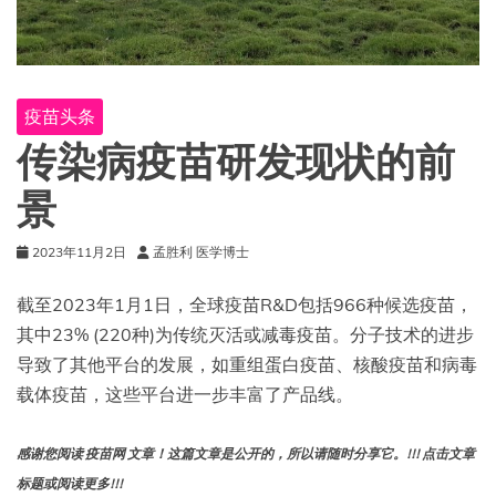
的
使
用
疫苗头条
传染病疫苗研发现状的前
景
2023年11月2日
孟胜利 医学博士
截至2023年1月1日，全球疫苗R&D包括966种候选疫苗，
其中23% (220种)为传统灭活或减毒疫苗。分子技术的进步
导致了其他平台的发展，如重组蛋白疫苗、核酸疫苗和病毒
载体疫苗，这些平台进一步丰富了产品线。
感谢您阅读 疫苗网 文章！这篇文章是公开的，所以请随时分享它。!!! 点击文章
标题或阅读更多!!!