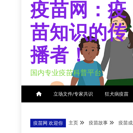
疫苗网：疫
苗知识的传
播者！
国内专业疫苗科普平台
立场文件/专家共识
狂犬病疫苗
主页
疫苗故事
疫苗成
疫苗网 欢迎你