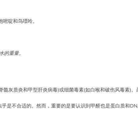
胞嘧啶和鸟嘌呤。
水的重量。
脊髓灰质炎和甲型肝炎病毒)或细菌毒素(如白喉和破伤风毒素)
似乎是不合适的。然而，重要的是要认识到甲醛也是蛋白质和DN