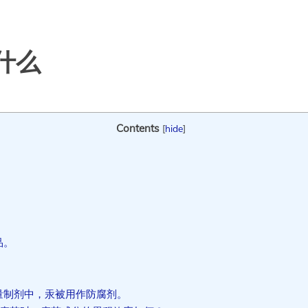
什么
Contents
[
hide
]
品。
剂量制剂中，汞被用作防腐剂。