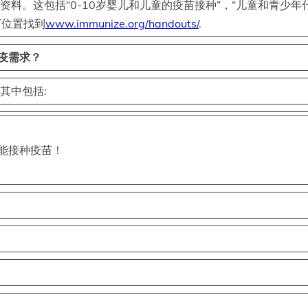
患者资料。这包括“0-10岁婴儿和儿童的疫苗接种”，“儿童和青少年
下位置找到
www.immunize.org/handouts/
.
疫需求？
。其中包括:
能接种疫苗！