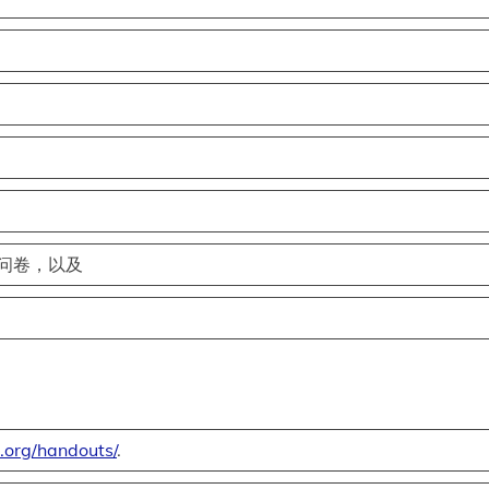
问卷，以及
org/handouts/
.