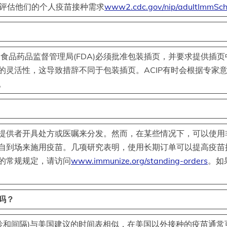
来评估他们的个人疫苗接种需求
www2.cdc.gov/nip/adultImmSch
国食品药品监督管理局(FDA)必须批准包装插页，并要求提供插页
灵活性，这导致措辞不同于包装插页。ACIP有时会根据专家意
。
提供者开具处方或医嘱来分发。然而，在某些情况下，可以使用
自到场来施用疫苗。几项研究表明，使用长期订单可以提高疫苗接
的常规规定，请访问
www.immunize.org/standing-orders
。如
吗？
年龄和间隔)与美国建议的时间表相似，在美国以外接种的疫苗通