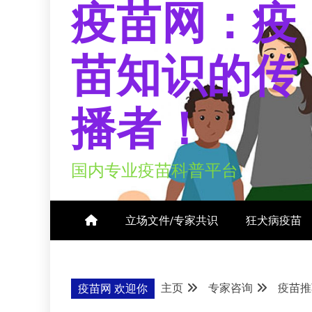
疫苗网：疫
苗知识的传
播者！
国内专业疫苗科普平台
立场文件/专家共识
狂犬病疫苗
主页
专家咨询
疫苗推
疫苗网 欢迎你