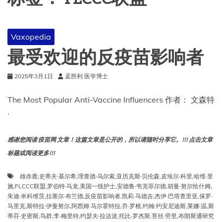
Vaxopedia
最受欢迎的反疫苗影响者
2025年3月1日
孟胜利 医学博士
The Most Popular Anti-Vaccine Influencers 作者： 文森特
·
感谢您阅读 疫苗网 文章！这篇文章是公开的，所以请随时分享它。!!! 点击文章
标题或阅读更多!!!
雄赤鹿
,
史蒂夫·基尔希
,
理查德·乌尔索
,
亚历克斯·贝伦森
,
皮埃尔·科里
,
哈维·里
施
,
FLCCC联盟
,
罗伯特·马龙
,
美国一线护士
,
安德鲁·韦克菲尔德
,
胡曼·努尔恰什姆
,
朱迪·米科维茨
,
拉塞尔·布兰德
,
反疫苗影响者
,
凯莉·马德吉
,
杰伊·巴塔查里亚
,
保罗·
马里克
,
斯特拉·伊曼努尔
,
阿西姆·马尔霍特拉
,
乔·罗根
,
约翰·约安尼迪斯
,
莱娜·温
,
斯
蒂芬·史密斯
,
鸟群
,
李·梅里特
,
约瑟夫·拉达波
,
托比·罗杰斯
,
苔丝·劳里
,
布朗斯通研究