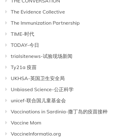
THE CONVERSATION
The Evidence Collective
The Immunization Partnership
TIME-时代
TODAY-今日
trialsitenews-试验现场新闻
Ty21a 疫苗
UKHSA-英国卫生安全局
Unbiased Science-公正科学
unicef-联合国儿童基金会
Vaccinations in Sardinia-撒丁岛的疫苗接种
Vaccine Mom
VaccineInformatio.org