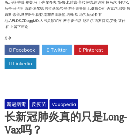
所
,
玛丽·特瑞·鲍登
,
马丁·库尔多夫
,
简·鲁比
,
维奈·普拉萨德
,
迪迪埃·拉乌尔
,
小RFK
,
马蒂·马卡里
,
西蒙·戈尔德
,
弗拉基米尔·泽连科
,
德鲁博士
,
健康公司
,
迈克尔·耶登
,
詹
姆斯·索普
,
世界医生联盟
,
南非自由联盟
,
约翰·坎贝尔
,
莫妮卡·甘
地
,
AFLDS
,
ZDoggMD
,
大巴灵顿宣言
,
彼得·麦卡洛
,
尼科尔·西罗特克
,
艾伦·莱什
最
在
上留下评论
受
欢
分享
迎
Facebook
Twitter
Pinterest
的
反
疫
Linkedin
苗
影
响
者
新冠病毒
反疫苗
Vaxopedia
长新冠肺炎真的只是Long-
Vax吗？