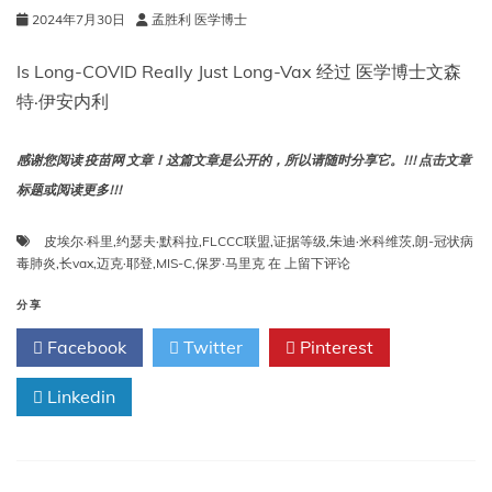
2024年7月30日
孟胜利 医学博士
Is Long-COVID Really Just Long-Vax 经过 医学博士文森
特·伊安内利
感谢您阅读 疫苗网 文章！这篇文章是公开的，所以请随时分享它。!!! 点击文章
标题或阅读更多!!!
皮埃尔·科里
,
约瑟夫·默科拉
,
FLCCC联盟
,
证据等级
,
朱迪·米科维茨
,
朗-冠状病
长
毒肺炎
,
长vax
,
迈克·耶登
,
MIS-C
,
保罗·马里克
在
上留下评论
新
冠
分享
肺
Facebook
Twitter
Pinterest
炎
真
Linkedin
的
只
是
Long-
Vax