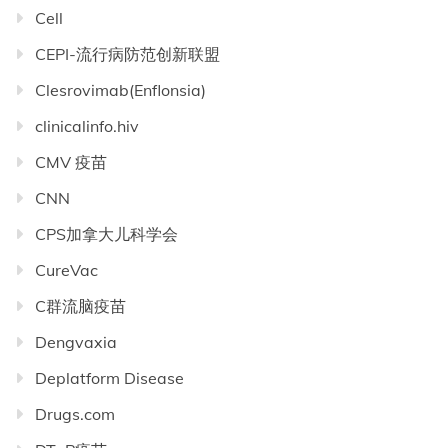
Cell
CEPI-流行病防范创新联盟
Clesrovimab(Enflonsia)
clinicalinfo.hiv
CMV 疫苗
CNN
CPS加拿大儿科学会
CureVac
C群流脑疫苗
Dengvaxia
Deplatform Disease
Drugs.com