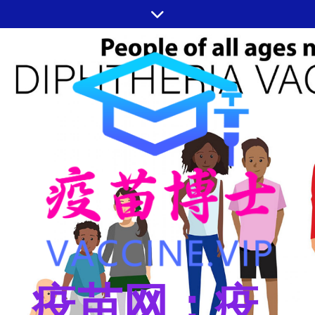
跳
至
内
容
疫苗网：疫