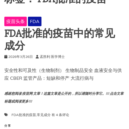
疫苗头条
FDA
FDA批准的疫苗中的常见
成分
2026年3月26日
孟胜利 医学博士
安全性和可及性（生物制剂） 生物制品安全 血液安全与供
应 CBER 监管产品：短缺和停产 大流行病与
感谢您阅读 疫苗网 文章！这篇文章是公开的，所以请随时分享它。!!! 点击文章
标题或阅读更多!!!
FDA
FDA批准的疫苗
,
常见成分
有 4 条评论
批
准
分享