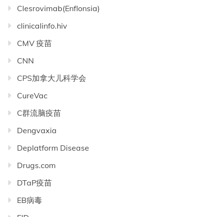
Clesrovimab(Enflonsia)
clinicalinfo.hiv
CMV 疫苗
CNN
CPS加拿大儿科学会
CureVac
C群流脑疫苗
Dengvaxia
Deplatform Disease
Drugs.com
DTaP疫苗
EB病毒