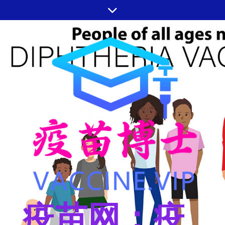
跳
至
内
容
疫苗网：疫