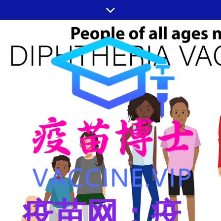
跳
至
内
容
疫苗网：疫