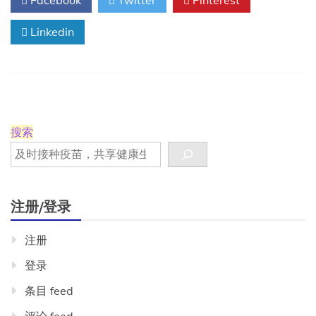
Facebook
Twitter
Pinterest
的
孩
Linkedin
子
需
要
针
对
美
国
罕
搜索
见
疾
病
的
疫
注册/登录
苗？
注册
登录
条目 feed