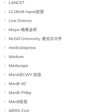
LANCET
LC16m8 mpox疫苗
Live Science
Mayo-梅奥诊所
McGill University-麦吉尔大学
medicalxpress
Medium
Medscape
MenABCWY 疫苗
MenB-4C
MenB-FHbp
MenB疫苗
MERS-CoV