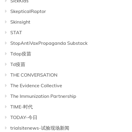
SickKids
SkepticalRaptor
Skinsight
STAT
StopAntiVaxPropaganda Substack
Tdap疫苗
Td疫苗
THE CONVERSATION
The Evidence Collective
The Immunization Partnership
TIME-时代
TODAY-今日
trialsitenews-试验现场新闻