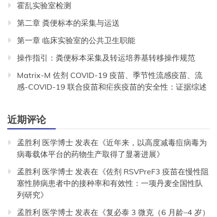
霍乱实验室检测
第二章 粪便标本的采集与运送
第一章 临床实验室的公共卫生职能
操作指引：粪便标本采集及转运培养基转移操作规范
Matrix-M 佐剂 COVID-19 疫苗、季节性流感疫苗、流
感-COVID-19 联合疫苗和疟疾疫苗的安全性：证据综述
近期评论
孟胜利 医学博士
发表在《
近年来，以高度减毒痘病毒为
病毒载体平台的药物生产取得了显著进展
》
孟胜利 医学博士
发表在《
佐剂 RSVPreF3 疫苗在慢性阻
塞性肺病患者中的接种率和有效性：一项丹麦全国性队
列研究
》
孟胜利 医学博士
发表在《
复必泰 3 微克（6 月龄–4 岁）