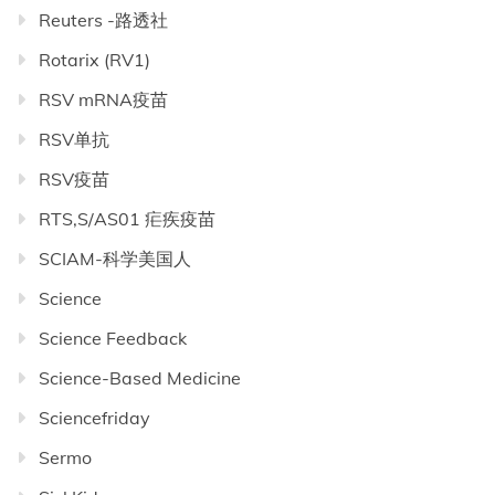
Reuters -路透社
Rotarix (RV1)
RSV mRNA疫苗
RSV单抗
RSV疫苗
RTS,S/AS01 疟疾疫苗
SCIAM-科学美国人
Science
Science Feedback
Science-Based Medicine
Sciencefriday
Sermo