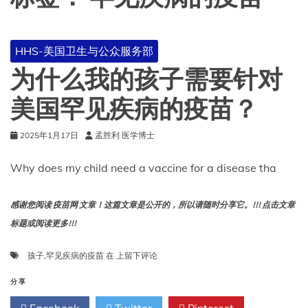
HHS-美国卫生与公众服务部
为什么我的孩子需要针对
美国罕见疾病的疫苗？
2025年1月17日
孟胜利 医学博士
Why does my child need a vaccine for a disease tha
感谢您阅读 疫苗网 文章！这篇文章是公开的，所以请随时分享它。!!! 点击文章
标题或阅读更多!!!
为
孩子
,
罕见疾病的疫苗
在
上留下评论
什
么
分享
我