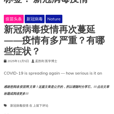
疫苗头条
新冠病毒
Nature
新冠病毒疫情再次蔓延
——疫情有多严重？有哪
些症状？
2025年11月5日
孟胜利 医学博士
COVID-19 is spreading again — how serious is it an
感谢您阅读 疫苗网 文章！这篇文章是公开的，所以请随时分享它。!!! 点击文章
标题或阅读更多!!!
新
新冠病毒疫情
在
上留下评论
冠