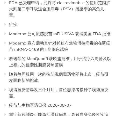
FDA 已受理申请，允许将 clesrovimab-c 的使用范围扩
大到第二季呼吸道合胞病毒（RSV）感染季的高危儿
童。
疟疾
Moderna 公司流感疫苗 mFLUSIVA 获得美国 FDA 批准
Moderna 宣布启动其针对邦迪布焦埃博拉病毒的在研疫
苗 mRNA-1469 的 I 期临床试验
赛诺菲的 MenQuadfi 获欧盟批准，用于治疗六周龄及以
上婴儿的侵袭性脑膜炎球菌病
随着每周服用一次的抗艾滋病毒药物即将上市，疫苗研
发面临新的挑战。
埃博拉疫情爆发三个月后，首位志愿者接种了埃博拉疫
苗。
疫苗与生物医药日报 2026-08-07
重症新冠肺炎可能激活潜伏病毒，导致自身免疫性疾病