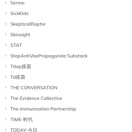
Sermo
SickKids
SkepticalRaptor
Skinsight
STAT
StopAntiVaxPropaganda Substack
Tdap疫苗
Td疫苗
THE CONVERSATION
The Evidence Collective
The Immunization Partnership
TIME-时代
TODAY-今日