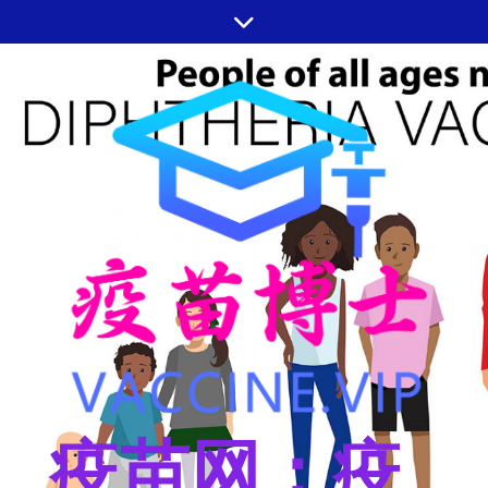
跳
至
内
容
疫苗网：疫