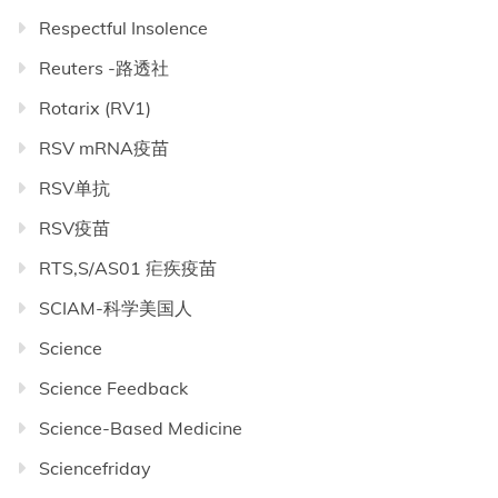
Respectful Insolence
Reuters -路透社
Rotarix (RV1)
RSV mRNA疫苗
RSV单抗
RSV疫苗
RTS,S/AS01 疟疾疫苗
SCIAM-科学美国人
Science
Science Feedback
Science-Based Medicine
Sciencefriday