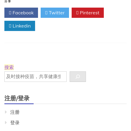
病
分享
毒
Facebook
Twitter
Pinterest
疫
情
Linkedin
再
次
蔓
延
——
疫
情
有
搜索
多
严
重？
有
哪
注册/登录
些
症
注册
状？
登录