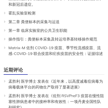
和新冠后遗症。
霍乱实验室检测
第二章 粪便标本的采集与运送
第一章 临床实验室的公共卫生职能
操作指引：粪便标本采集及转运培养基转移操作规范
Matrix-M 佐剂 COVID-19 疫苗、季节性流感疫苗、流
感-COVID-19 联合疫苗和疟疾疫苗的安全性：证据综述
近期评论
孟胜利 医学博士
发表在《
近年来，以高度减毒痘病毒为
病毒载体平台的药物生产取得了显著进展
》
孟胜利 医学博士
发表在《
佐剂 RSVPreF3 疫苗在慢性阻
塞性肺病患者中的接种率和有效性：一项丹麦全国性队
列研究
》