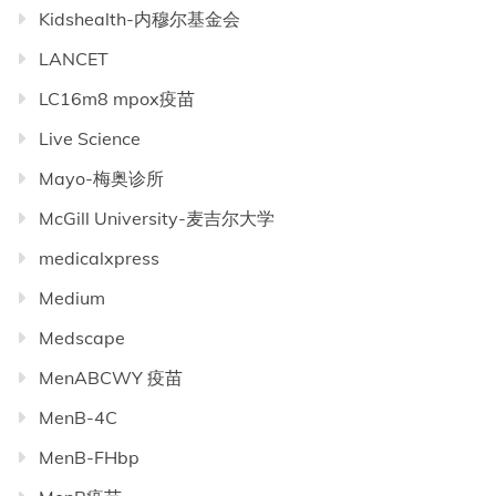
Kidshealth-内穆尔基金会
LANCET
LC16m8 mpox疫苗
Live Science
Mayo-梅奥诊所
McGill University-麦吉尔大学
medicalxpress
Medium
Medscape
MenABCWY 疫苗
MenB-4C
MenB-FHbp