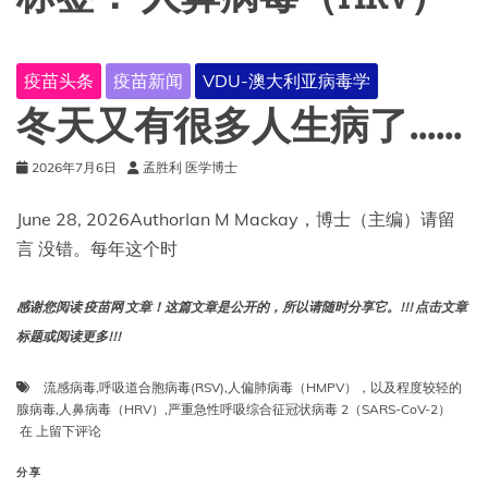
疫苗头条
疫苗新闻
VDU-澳大利亚病毒学
冬天又有很多人生病了……
2026年7月6日
孟胜利 医学博士
June 28, 2026AuthorIan M Mackay，博士（主编）请留
言 没错。每年这个时
感谢您阅读 疫苗网 文章！这篇文章是公开的，所以请随时分享它。!!! 点击文章
标题或阅读更多!!!
流感病毒
,
呼吸道合胞病毒(RSV)
,
人偏肺病毒（HMPV），以及程度较轻的
腺病毒
,
人鼻病毒（HRV）
,
严重急性呼吸综合征冠状病毒 2（SARS-CoV-2）
冬
在
上留下评论
天
又
分享