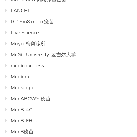
LANCET
LC16m8 mpox疫苗
Live Science
Mayo-梅奥诊所
McGill University-麦吉尔大学
medicalxpress
Medium
Medscape
MenABCWY 疫苗
MenB-4C
MenB-FHbp
MenB疫苗