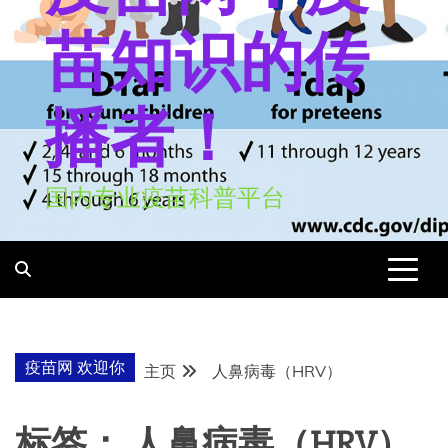
苗知识的传
播者！
国内专业疫苗科普平台
疫苗网 欢迎你
主页
人鼻病毒（HRV）
标签：
人鼻病毒（HRV）