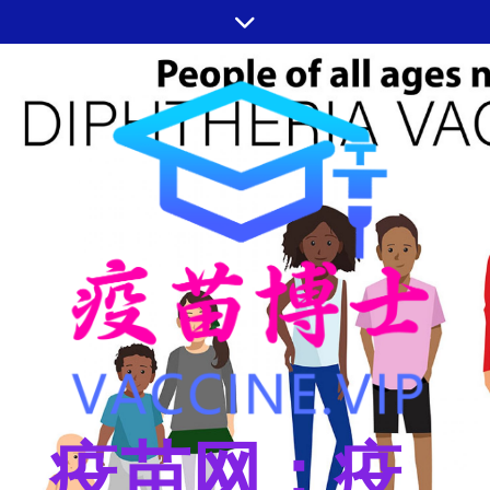
跳
至
内
容
疫苗网：疫