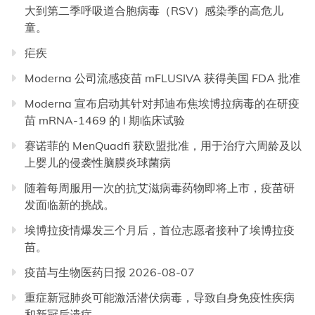
大到第二季呼吸道合胞病毒（RSV）感染季的高危儿
童。
疟疾
Moderna 公司流感疫苗 mFLUSIVA 获得美国 FDA 批准
Moderna 宣布启动其针对邦迪布焦埃博拉病毒的在研疫
苗 mRNA-1469 的 I 期临床试验
赛诺菲的 MenQuadfi 获欧盟批准，用于治疗六周龄及以
上婴儿的侵袭性脑膜炎球菌病
随着每周服用一次的抗艾滋病毒药物即将上市，疫苗研
发面临新的挑战。
埃博拉疫情爆发三个月后，首位志愿者接种了埃博拉疫
苗。
疫苗与生物医药日报 2026-08-07
重症新冠肺炎可能激活潜伏病毒，导致自身免疫性疾病
和新冠后遗症。