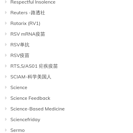
Respectful Insolence
Reuters -路透社
Rotarix (RV1)
RSV mRNA疫苗
RSV单抗
RSV疫苗
RTS,S/AS01 疟疾疫苗
SCIAM-科学美国人
Science
Science Feedback
Science-Based Medicine
Sciencefriday
Sermo