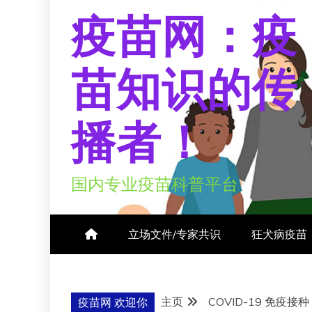
疫苗网：疫
苗知识的传
播者！
国内专业疫苗科普平台
立场文件/专家共识
狂犬病疫苗
主页
COVID-19 免疫接种
疫苗网 欢迎你