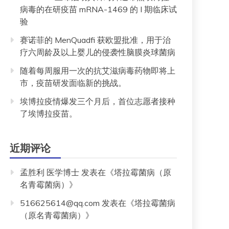
病毒的在研疫苗 mRNA-1469 的 I 期临床试
验
赛诺菲的 MenQuadfi 获欧盟批准，用于治
疗六周龄及以上婴儿的侵袭性脑膜炎球菌病
随着每周服用一次的抗艾滋病毒药物即将上
市，疫苗研发面临新的挑战。
埃博拉疫情爆发三个月后，首位志愿者接种
了埃博拉疫苗。
近期评论
孟胜利 医学博士
发表在《
塔拉霉菌病（原
名青霉菌病）
》
516625614@qq.com
发表在《
塔拉霉菌病
（原名青霉菌病）
》