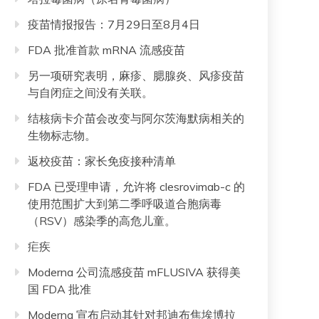
疫苗情报报告：7月29日至8月4日
FDA 批准首款 mRNA 流感疫苗
另一项研究表明，麻疹、腮腺炎、风疹疫苗
与自闭症之间没有关联。
结核病卡介苗会改变与阿尔茨海默病相关的
生物标志物。
返校疫苗：家长免疫接种清单
FDA 已受理申请，允许将 clesrovimab-c 的
使用范围扩大到第二季呼吸道合胞病毒
（RSV）感染季的高危儿童。
疟疾
Moderna 公司流感疫苗 mFLUSIVA 获得美
国 FDA 批准
Moderna 宣布启动其针对邦迪布焦埃博拉