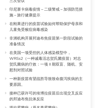
三次会议
印尼寨卡病毒疫情 – 二级警戒 – 加强防范措
施 – 旅行健康提示
在刚果进行的疫苗试验如何帮助保护母亲和
儿童免受猴痘病毒感染
非洲机构开展邦迪布焦疫苗第一阶段试验的
准备情况
在美国一项受控的人体感染模型中，
WRSs2（一种减毒活志贺氏菌疫苗）对志
贺氏菌病的疗效：一项 II 期双盲、随机、安
慰剂对照试验
一种新疫苗有望战胜导致致命腹泻疾病的主
要原因。
接种已获许可的埃博拉疫苗后出现交叉反应
的邦迪布焦抗体反应
塔拉霉菌病（原名青霉菌病）