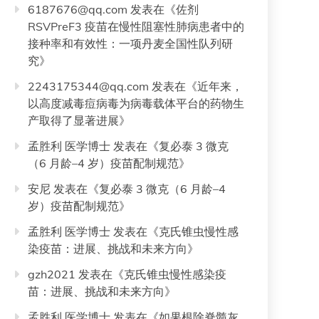
6187676@qq.com
发表在《
佐剂
RSVPreF3 疫苗在慢性阻塞性肺病患者中的
接种率和有效性：一项丹麦全国性队列研
究
》
2243175344@qq.com
发表在《
近年来，
以高度减毒痘病毒为病毒载体平台的药物生
产取得了显著进展
》
孟胜利 医学博士
发表在《
复必泰 3 微克
（6 月龄–4 岁）疫苗配制规范
》
安尼
发表在《
复必泰 3 微克（6 月龄–4
岁）疫苗配制规范
》
孟胜利 医学博士
发表在《
克氏锥虫慢性感
染疫苗：进展、挑战和未来方向
》
gzh2021
发表在《
克氏锥虫慢性感染疫
苗：进展、挑战和未来方向
》
孟胜利 医学博士
发表在《
如果根除脊髓灰