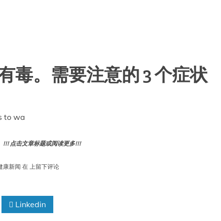
能有毒。需要注意的 3 个症状
s to wa
! 点击文章标题或阅读更多!!!
过
健康新闻
在
上留下评论
多
的
维
Linkedin
生
素