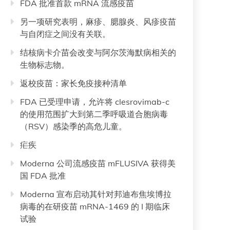
FDA 批准首款 mRNA 流感疫苗
另一项研究表明，麻疹、腮腺炎、风疹疫苗
与自闭症之间没有关联。
结核病卡介苗会改变与阿尔茨海默病相关的
生物标志物。
返校疫苗：家长免疫接种清单
FDA 已受理申请，允许将 clesrovimab-c
的使用范围扩大到第二季呼吸道合胞病毒
（RSV）感染季的高危儿童。
疟疾
Moderna 公司流感疫苗 mFLUSIVA 获得美
国 FDA 批准
Moderna 宣布启动其针对邦迪布焦埃博拉
病毒的在研疫苗 mRNA-1469 的 I 期临床
试验