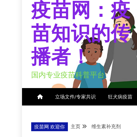
疫苗网：疫
苗知识的传
播者！
国内专业疫苗科普平台
立场文件/专家共识
狂犬病疫苗
主页
维生素补充剂
疫苗网 欢迎你