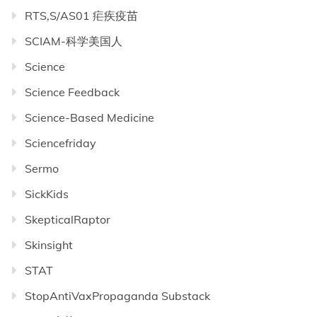
RTS,S/AS01 疟疾疫苗
SCIAM-科学美国人
Science
Science Feedback
Science-Based Medicine
Sciencefriday
Sermo
SickKids
SkepticalRaptor
Skinsight
STAT
StopAntiVaxPropaganda Substack