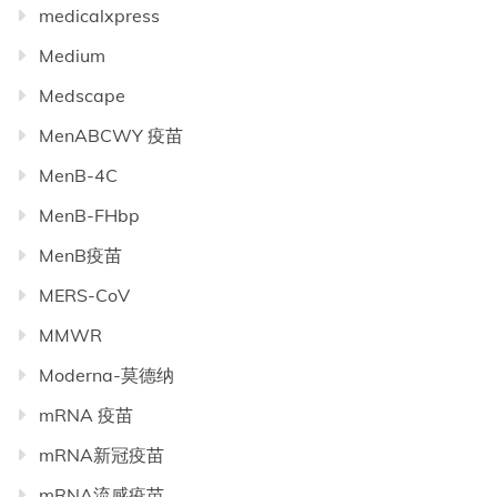
medicalxpress
Medium
Medscape
MenABCWY 疫苗
MenB-4C
MenB-FHbp
MenB疫苗
MERS-CoV
MMWR
Moderna-莫德纳
mRNA 疫苗
mRNA新冠疫苗
mRNA流感疫苗