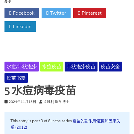
病
分享
毒
Facebook
Twitter
Pinterest
疫
苗/
腮
Linkedin
腺
炎
病
毒
疫
苗/
水痘/带状疱疹
水痘疫苗
带状疱疹疫苗
疫苗安全
风
疹
疫苗书籍
病
毒
5 水痘病毒疫苗
疫
苗/
2024年11月13日
孟胜利 医学博士
水
痘
病
This entry is part 3 of 8 in the series
疫苗的副作用:证据和因果关
毒
系 (2012)
疫
苗