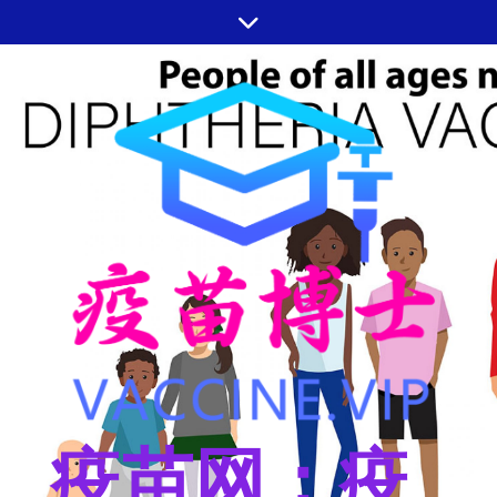
跳
至
内
容
疫苗网：疫