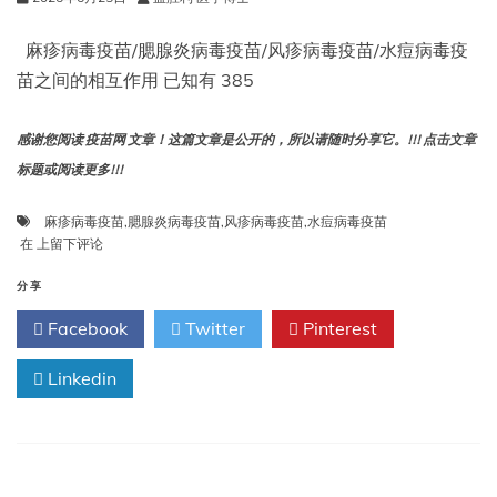
毒
疫
麻疹病毒疫苗/腮腺炎病毒疫苗/风疹病毒疫苗/水痘病毒疫
苗
苗之间的相互作用 已知有 385
的
替
代
感谢您阅读 疫苗网 文章！这篇文章是公开的，所以请随时分享它。!!! 点击文章
方
标题或阅读更多!!!
案
比
较
麻疹病毒疫苗
,
腮腺炎病毒疫苗
,
风疹病毒疫苗
,
水痘病毒疫苗
麻
在
上留下评论
疹
病
分享
毒
Facebook
Twitter
Pinterest
疫
苗/
腮
Linkedin
腺
炎
病
毒
疫