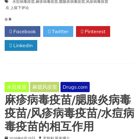
水痘病毒疫苗
,
麻疹病毒疫苗
,
腮腺炎病毒疫苗
,
风疹病毒疫苗
麻
在
上留下评论
疹
病
分享
毒
Facebook
Twitter
Pinterest
疫
苗/
腮
Linkedin
腺
炎
病
毒
疫
苗/
水痘疫苗
麻腮风疫苗
Drugs.com
风
疹
麻疹病毒疫苗/腮腺炎病毒
病
毒
疫苗/风疹病毒疫苗/水痘病
疫
苗/
毒疫苗的相互作用
水
痘
病
2026年6月25日
孟胜利 医学博士