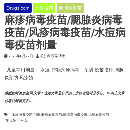
苗/
Drugs.com
水痘疫苗
麻腮风疫苗
风
疹
麻疹病毒疫苗/腮腺炎病毒
病
毒
疫苗/风疹病毒疫苗/水痘病
疫
苗/
毒疫苗剂量
水
痘
病
2026年6月22日
孟胜利 医学博士
毒
疫
儿童常用剂量： 水痘-带状疱疹病毒 – 预防 疫苗接种 腮腺
苗
炎预防 风疹预
的
相
互
感谢您阅读 疫苗网 文章！这篇文章是公开的，所以请随时分享它。!!! 点击文章
作
标题或阅读更多!!!
用
水痘病毒疫苗
,
剂量
,
麻疹病毒疫苗
,
腮腺炎病毒疫苗
,
风疹病毒疫苗
麻
在
上留下评论
疹