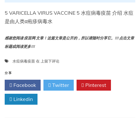
剂
量
5 VARICELLA VIRUS VACCINE 5 水痘病毒疫苗 介绍 水痘
是由人类α疱疹病毒水
感谢您阅读 疫苗网 文章！这篇文章是公开的，所以请随时分享它。!!! 点击文章
标题或阅读更多!!!
5
水痘病毒疫苗
在
上留下评论
水
痘
分享
病
Facebook
Twitter
Pinterest
毒
疫
Linkedin
苗