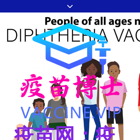
跳
至
内
容
疫苗网：疫