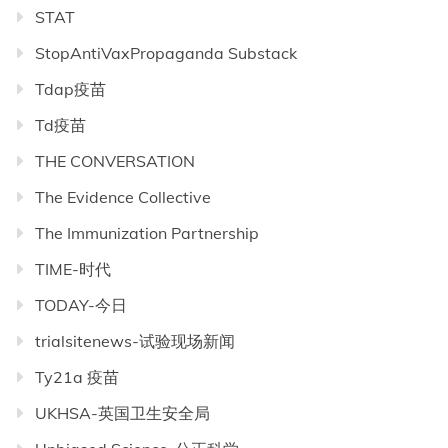
STAT
StopAntiVaxPropaganda Substack
Tdap疫苗
Td疫苗
THE CONVERSATION
The Evidence Collective
The Immunization Partnership
TIME-时代
TODAY-今日
trialsitenews-试验现场新闻
Ty21a 疫苗
UKHSA-英国卫生安全局