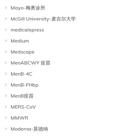
Mayo-梅奥诊所
McGill University-麦吉尔大学
medicalxpress
Medium
Medscape
MenABCWY 疫苗
MenB-4C
MenB-FHbp
MenB疫苗
MERS-CoV
MMWR
Moderna-莫德纳