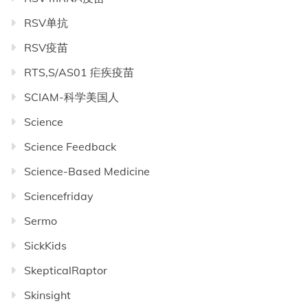
RSV单抗
RSV疫苗
RTS,S/AS01 疟疾疫苗
SCIAM-科学美国人
Science
Science Feedback
Science-Based Medicine
Sciencefriday
Sermo
SickKids
SkepticalRaptor
Skinsight