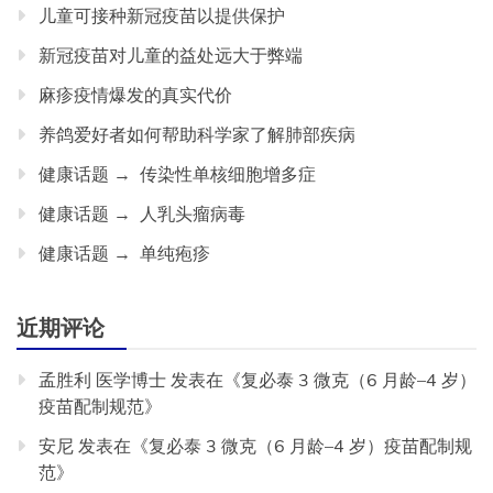
儿童可接种新冠疫苗以提供保护
新冠疫苗对儿童的益处远大于弊端
麻疹疫情爆发的真实代价
养鸽爱好者如何帮助科学家了解肺部疾病
健康话题 → 传染性单核细胞增多症
健康话题 → 人乳头瘤病毒
健康话题 → 单纯疱疹
近期评论
孟胜利 医学博士
发表在《
复必泰 3 微克（6 月龄–4 岁）
疫苗配制规范
》
安尼
发表在《
复必泰 3 微克（6 月龄–4 岁）疫苗配制规
范
》