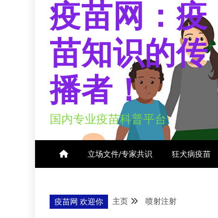
疫苗网：疫
苗知识的传
播者！
国内专业疫苗科普平台
立场文件/专家共识
狂犬病疫苗
主页
喷射注射
疫苗网 欢迎你