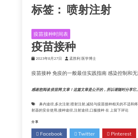
标签：
喷射注射
疫苗接种时间表
疫苗接种
2023年8月27日
孟胜利 医学博士
疫苗接种 免疫的一般最佳实践指南 感染控制和无
感谢您阅读 疫苗网 文章！这篇文章是公开的，所以请随时分享它。!!
鼻内途径
,
多次注射
,
喷射注射
,
减轻与疫苗接种相关的不适和疼
疫
射器的安全使用
,
接种途径
,
注射途径
,
口服接种
在
上留下评论
苗
接
分享
种
Facebook
Twitter
Pinterest