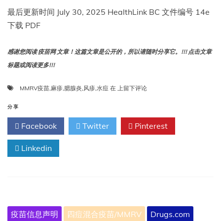
最后更新时间 July 30, 2025 HealthLink BC 文件编号 14e
下载 PDF
感谢您阅读 疫苗网 文章！这篇文章是公开的，所以请随时分享它。!!! 点击文章
标题或阅读更多!!!
麻
MMRV疫苗
,
麻疹
,
腮腺炎
,
风疹
,
水痘
在
上留下评论
疹、
腮
分享
腺
Facebook
Twitter
Pinterest
炎、
风
Linkedin
疹
和
水
痘
（MMRV）
疫
苗
疫苗信息声明
四痘混合疫苗/MMRV
Drugs.com