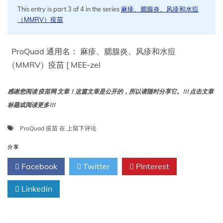
This entry is part 3 of 4 in the series
麻疹、腮腺炎、风疹和水痘
（MMRV）疫苗
ProQuad 通用名： 麻疹、腮腺炎、风疹和水痘
（MMRV）疫苗 [ MEE-zel
感谢您阅读 疫苗网 文章！这篇文章是公开的，所以请随时分享它。!!! 点击文章
标题或阅读更多!!!
ProQuad
ProQuad 疫苗
在
上留下评论
疫
苗：
分享
用
Facebook
Twitter
Pinterest
途、
年
Linkedin
龄
限
制、
接