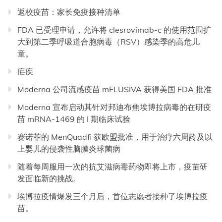
返校疫苗：家长免疫接种清单
FDA 已受理申请，允许将 clesrovimab-c 的使用范围扩
大到第二季呼吸道合胞病毒（RSV）感染季的高危儿
童。
疟疾
Moderna 公司流感疫苗 mFLUSIVA 获得美国 FDA 批准
Moderna 宣布启动其针对邦迪布焦埃博拉病毒的在研疫
苗 mRNA-1469 的 I 期临床试验
赛诺菲的 MenQuadfi 获欧盟批准，用于治疗六周龄及以
上婴儿的侵袭性脑膜炎球菌病
随着每周服用一次的抗艾滋病毒药物即将上市，疫苗研
发面临新的挑战。
埃博拉疫情爆发三个月后，首位志愿者接种了埃博拉疫
苗。