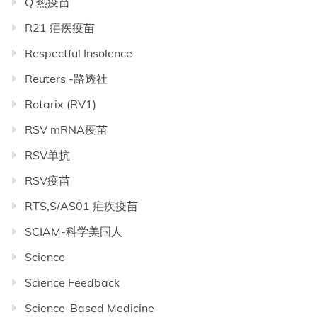
Q 热疫苗
R21 疟疾疫苗
Respectful Insolence
Reuters -路透社
Rotarix (RV1)
RSV mRNA疫苗
RSV单抗
RSV疫苗
RTS,S/AS01 疟疾疫苗
SCIAM-科学美国人
Science
Science Feedback
Science-Based Medicine