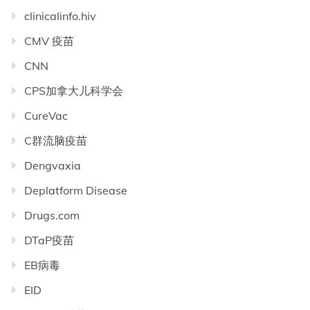
clinicalinfo.hiv
CMV 疫苗
CNN
CPS加拿大儿科学会
CureVac
C群流脑疫苗
Dengvaxia
Deplatform Disease
Drugs.com
DTaP疫苗
EB病毒
EID