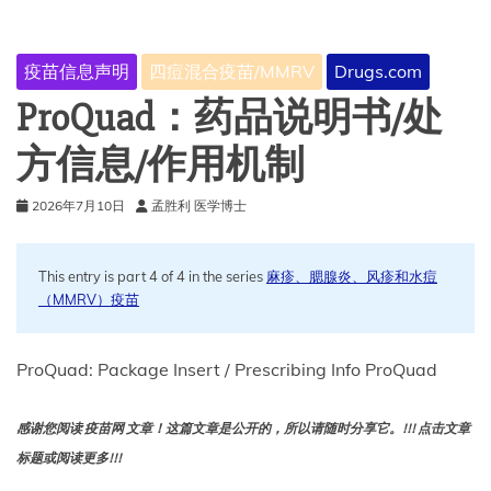
种
时
间
疫苗信息声明
四痘混合疫苗/MMRV
Drugs.com
表、
副
ProQuad：药品说明书/处
作
用
方信息/作用机制
2026年7月10日
孟胜利 医学博士
This entry is part 4 of 4 in the series
麻疹、腮腺炎、风疹和水痘
（MMRV）疫苗
ProQuad: Package Insert / Prescribing Info ProQuad
感谢您阅读 疫苗网 文章！这篇文章是公开的，所以请随时分享它。!!! 点击文章
标题或阅读更多!!!