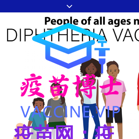
跳
至
内
容
疫苗网：疫