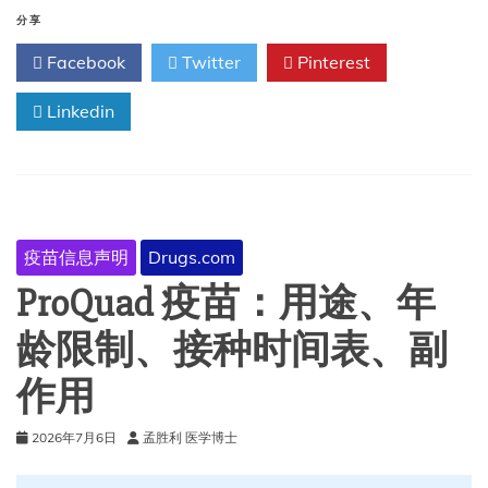
腮
分享
腺
Facebook
Twitter
Pinterest
炎、
风
Linkedin
疹、
水
痘
联
合
疫
苗：
疫苗信息声明
Drugs.com
用
途、
ProQuad 疫苗：用途、年
副
作
龄限制、接种时间表、副
用
和
作用
警
告
2026年7月6日
孟胜利 医学博士