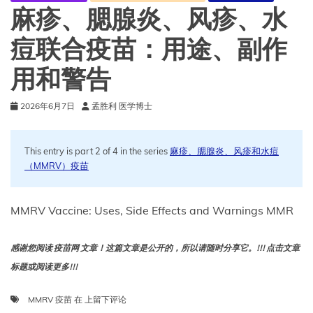
麻疹、腮腺炎、风疹、水
痘联合疫苗：用途、副作
用和警告
2026年6月7日
孟胜利 医学博士
This entry is part 2 of 4 in the series
麻疹、腮腺炎、风疹和水痘
（MMRV）疫苗
MMRV Vaccine​: Uses, Side Effects and Warnings MMR
感谢您阅读 疫苗网 文章！这篇文章是公开的，所以请随时分享它。!!! 点击文章
标题或阅读更多!!!
麻
MMRV 疫苗
在
上留下评论
疹、