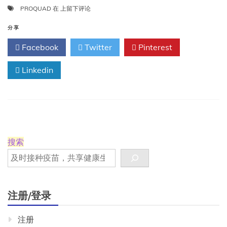
ProQuad：
PROQUAD
在
上留下评论
药
品
分享
说
Facebook
Twitter
Pinterest
明
书/
Linkedin
处
方
信
息/
作
用
机
制
搜索
注册/登录
注册