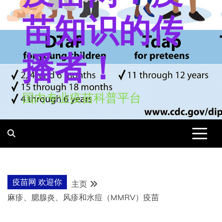
苗知识的传
播者！
国内专业疫苗科普平台
疫苗网 欢迎你
主页
麻疹、腮腺炎、风疹和水痘（MMRV）疫苗