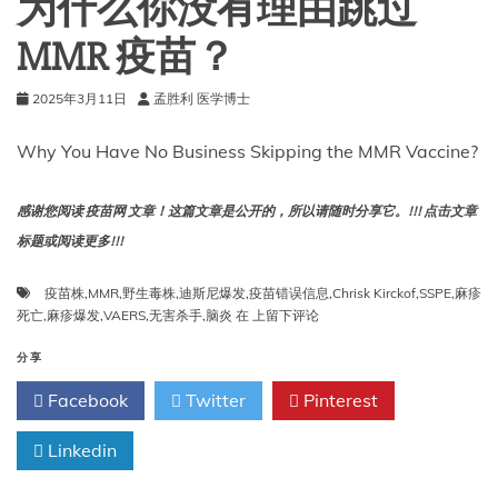
为什么你没有理由跳过
MMR 疫苗？
2025年3月11日
孟胜利 医学博士
Why You Have No Business Skipping the MMR Vaccine?
感谢您阅读 疫苗网 文章！这篇文章是公开的，所以请随时分享它。!!! 点击文章
标题或阅读更多!!!
疫苗株
,
MMR
,
野生毒株
,
迪斯尼爆发
,
疫苗错误信息
,
Chrisk Kirckof
,
SSPE
,
麻疹
为
死亡
,
麻疹爆发
,
VAERS
,
无害杀手
,
脑炎
在
上留下评论
什
么
分享
你
Facebook
Twitter
Pinterest
没
有
Linkedin
理
由
跳