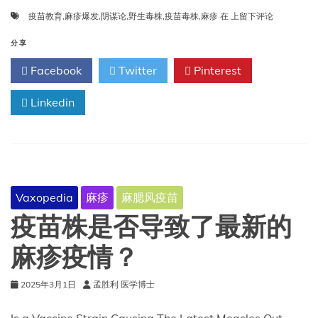
麻
疫苗教育
,
麻疹爆发
,
阴谋论
,
野生毒株
,
疫苗毒株
,
麻疹
在
上留下评论
疹
疫
分享
苗
Facebook
Twitter
Pinterest
与
麻
Linkedin
疹
毒
株
Vaxopedia
麻疹
麻腮风疫苗
疫苗株是否导致了最新的
麻疹疫情？
2025年3月1日
孟胜利 医学博士