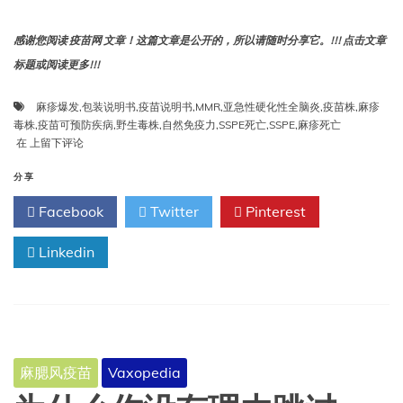
感谢您阅读 疫苗网 文章！这篇文章是公开的，所以请随时分享它。!!! 点击文章
标题或阅读更多!!!
麻疹爆发
,
包装说明书
,
疫苗说明书
,
MMR
,
亚急性硬化性全脑炎
,
疫苗株
,
麻疹
毒株
,
疫苗可预防疾病
,
野生毒株
,
自然免疫力
,
SSPE死亡
,
SSPE
,
麻疹死亡
谁
在
上留下评论
会
患
分享
亚
Facebook
Twitter
Pinterest
急
性
硬
Linkedin
化
性
全
脑
炎
（SSPE）
麻腮风疫苗
Vaxopedia
？