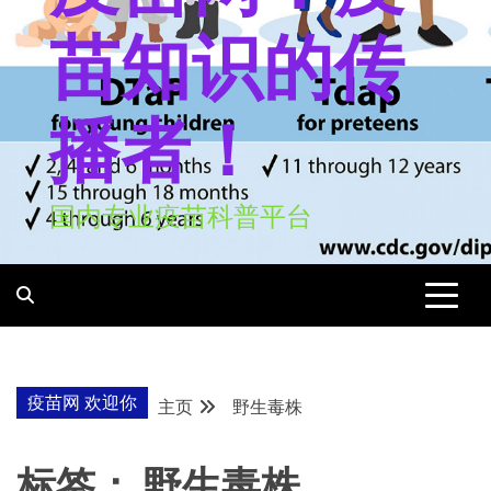
苗知识的传
播者！
国内专业疫苗科普平台
疫苗网 欢迎你
主页
野生毒株
标签：
野生毒株