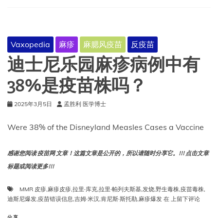
过
MMR
疫
苗？
Vaxopedia
麻疹
麻腮风疫苗
反疫苗
迪士尼乐园麻疹病例中有
38%是疫苗株吗？
2025年3月5日
孟胜利 医学博士
Were 38% of the Disneyland Measles Cases a Vaccine
感谢您阅读 疫苗网 文章！这篇文章是公开的，所以请随时分享它。!!! 点击文章
标题或阅读更多!!!
MMR 皮疹
,
麻疹皮疹
,
拉里·库克
,
拉里·帕列夫斯基
,
发烧
,
野生毒株
,
疫苗毒株
,
迪
迪斯尼爆发
,
疫苗错误信息
,
吉姆·米汉
,
肯尼斯·斯托勒
,
麻疹爆发
在
上留下评论
士
尼
分享