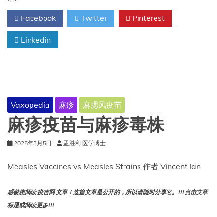
乐
Facebook
Twitter
Pinterest
园
麻
Linkedin
疹
病
例
中
有
38%
是
Vaxopedia
麻疹
麻腮风疫苗
疫
苗
麻疹疫苗与麻疹毒株
株
吗？
2025年3月5日
孟胜利 医学博士
Measles Vaccines vs Measles Strains 作者 Vincent Ian
感谢您阅读 疫苗网 文章！这篇文章是公开的，所以请随时分享它。!!! 点击文章
标题或阅读更多!!!