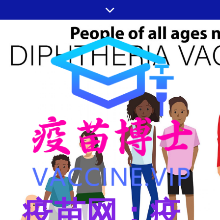
跳
至
内
容
疫苗网：疫