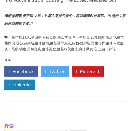
Is a Vaccine Strain Causing The Latest Measles Out
感谢您阅读 疫苗网 文章！这篇文章是公开的，所以请随时分享它。!!! 点击文章
标题或阅读更多!!!
疫苗株
,
脱落
,
基因型
,
麻疹毒株
,
脱落季节
,
单一型病毒
,
认知偏差
,
血清型
,
疫苗
菌株
,
苏珊·汉弗莱斯
,
麻疹疫情
,
疫苗诱导免疫
,
鲍勃·西尔斯
,
野生毒株
,
麻疹－腮腺
疫
炎－风疹
,
滴度
,
天然免疫
,
麻疹死亡
,
疫苗相关麻疹
,
麻疹爆发
在
上留下评论
苗
株
分享
是
Facebook
Twitter
Pinterest
否
导
Linkedin
致
了
最
新
的
麻
疹
疫
搜索
情？