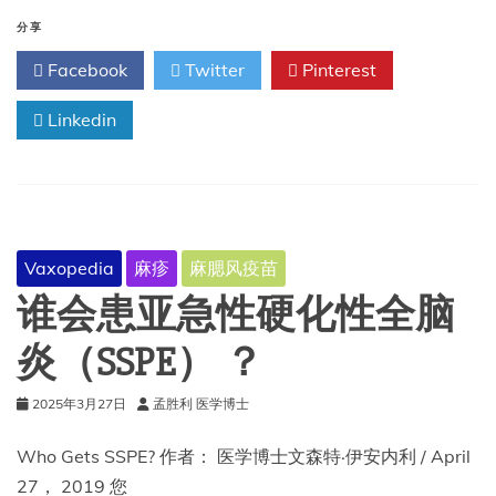
歇
根
分享
州
Facebook
Twitter
Pinterest
的
麻
Linkedin
疹
疫
情
是
由
疫
苗
Vaxopedia
麻疹
麻腮风疫苗
株
麻
谁会患亚急性硬化性全脑
疹
病
炎（SSPE） ？
毒
引
2025年3月27日
孟胜利 医学博士
起
的
吗？
Who Gets SSPE? 作者： 医学博士文森特·伊安内利 / April
27， 2019 您