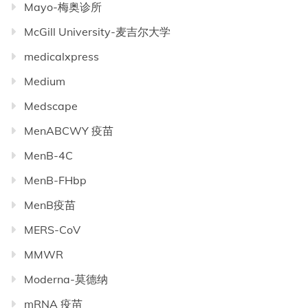
Mayo-梅奥诊所
McGill University-麦吉尔大学
medicalxpress
Medium
Medscape
MenABCWY 疫苗
MenB-4C
MenB-FHbp
MenB疫苗
MERS-CoV
MMWR
Moderna-莫德纳
mRNA 疫苗