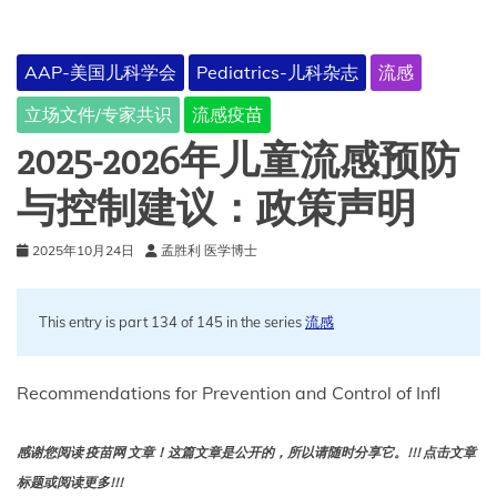
出
严
重
AAP-美国儿科学会
Pediatrics-儿科杂志
流感
的
非
立场文件/专家共识
流感疫苗
呼
吸
2025-2026年儿童流感预防
系
统
与控制建议：政策声明
并
发
2025年10月24日
孟胜利 医学博士
症
This entry is part 134 of 145 in the series
流感
Recommendations for Prevention and Control of Infl
感谢您阅读 疫苗网 文章！这篇文章是公开的，所以请随时分享它。!!! 点击文章
标题或阅读更多!!!