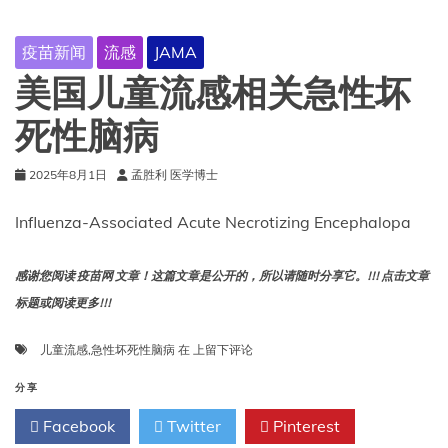
报
告
疫苗新闻
流感
JAMA
称，
自
美国儿童流感相关急性坏
2009-
10
死性脑病
年
以
2025年8月1日
孟胜利 医学博士
来，
与
儿
Influenza-Associated Acute Necrotizing Encephalopa
童
流
感
感谢您阅读 疫苗网 文章！这篇文章是公开的，所以请随时分享它。!!! 点击文章
相
标题或阅读更多!!!
关
的
美
儿童流感
,
急性坏死性脑病
在
上留下评论
死
国
亡
儿
分享
人
童
数
Facebook
Twitter
Pinterest
流
达