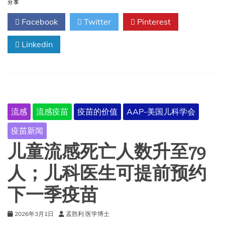
病
分享
例
Facebook
Twitter
Pinterest
超
过
Linkedin
1800
例；
儿
童
流
感
死
流感
流感疫苗
疫苗的价值
AAP-美国儿科学会
亡
人
疫苗新闻
数
上
儿童流感死亡人数升至79
升
至
人；儿科医生可提前预约
155
人
下一季疫苗
2026年3月1日
孟胜利 医学博士