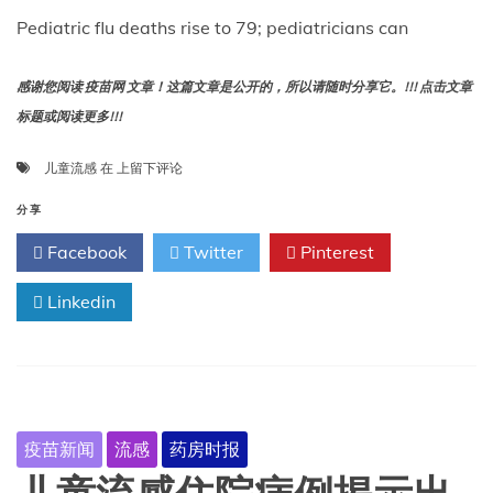
Pediatric flu deaths rise to 79; pediatricians can
感谢您阅读 疫苗网 文章！这篇文章是公开的，所以请随时分享它。!!! 点击文章
标题或阅读更多!!!
儿
儿童流感
在
上留下评论
童
流
分享
感
Facebook
Twitter
Pinterest
死
亡
Linkedin
人
数
升
至
79
人；
儿
疫苗新闻
流感
药房时报
科
医