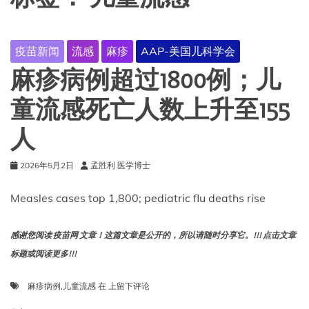
疫苗新闻
流感
麻疹
AAP-美国儿科学会
麻疹病例超过1800例；儿
童流感死亡人数上升至155
人
2026年5月2日
孟胜利 医学博士
Measles cases top 1,800; pediatric flu deaths rise
感谢您阅读 疫苗网 文章！这篇文章是公开的，所以请随时分享它。!!! 点击文章
标题或阅读更多!!!
麻
麻疹病例
,
儿童流感
在
上留下评论
疹