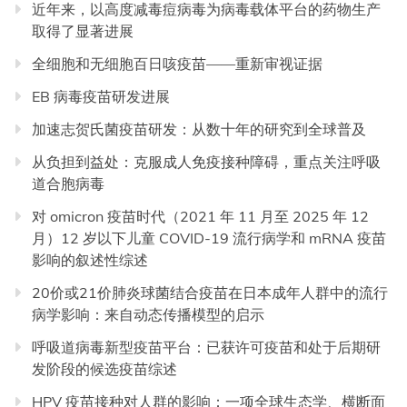
近年来，以高度减毒痘病毒为病毒载体平台的药物生产
取得了显著进展
全细胞和无细胞百日咳疫苗——重新审视证据
EB 病毒疫苗研发进展
加速志贺氏菌疫苗研发：从数十年的研究到全球普及
从负担到益处：克服成人免疫接种障碍，重点关注呼吸
道合胞病毒
对 omicron 疫苗时代（2021 年 11 月至 2025 年 12
月）12 岁以下儿童 COVID-19 流行病学和 mRNA 疫苗
影响的叙述性综述
20价或21价肺炎球菌结合疫苗在日本成年人群中的流行
病学影响：来自动态传播模型的启示
呼吸道病毒新型疫苗平台：已获许可疫苗和处于后期研
发阶段的候选疫苗综述
HPV 疫苗接种对人群的影响：一项全球生态学、横断面