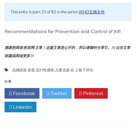
This entry is part 33 of 82 in the series
WHO立场文件
Recommendations for Prevention and Control of Infl
感谢您阅读 疫苗网 文章！这篇文章是公开的，所以请随时分享它。!!! 点击文章
标题或阅读更多!!!
预
流感疫苗
,
疫苗
,
流行性感冒
,
儿童流感
在
上留下评论
防
和
分享
控
Facebook
Twitter
Pinterest
制
儿
Linkedin
童
流
感
的
建