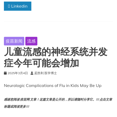
感
到
Linkedin
相
最
关
高
急
值。
性
坏
死
性
疫苗新闻
流感
脑
病
儿童流感的神经系统并发
症今年可能会增加
2025年3月4日
孟胜利 医学博士
Neurologic Complications of Flu in Kids May Be Up
感谢您阅读 疫苗网 文章！这篇文章是公开的，所以请随时分享它。!!! 点击文章
标题或阅读更多!!!