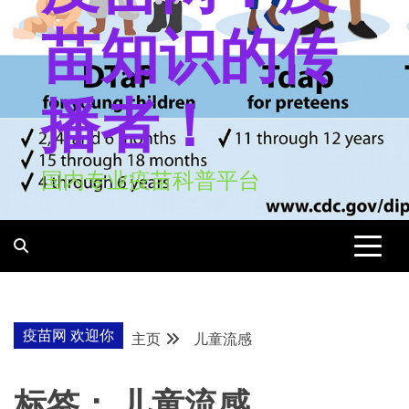
苗知识的传
播者！
国内专业疫苗科普平台
疫苗网 欢迎你
主页
儿童流感
标签：
儿童流感