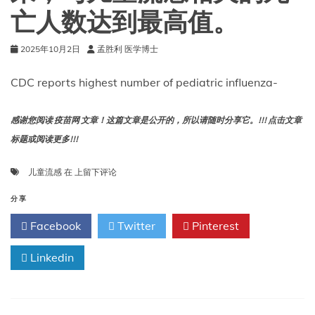
亡人数达到最高值。
2025年10月2日
孟胜利 医学博士
CDC reports highest number of pediatric influenza-
感谢您阅读 疫苗网 文章！这篇文章是公开的，所以请随时分享它。!!! 点击文章
标题或阅读更多!!!
美
儿童流感
在
上留下评论
国
疾
分享
病
Facebook
Twitter
Pinterest
控
制
Linkedin
与
预
防
中
心