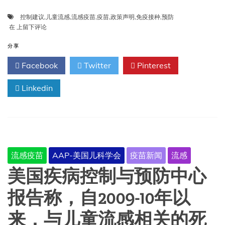
控制建议
,
儿童流感
,
流感疫苗
,
疫苗
,
政策声明
,
免疫接种
,
预防
2025-
在
上留下评论
2026
年
分享
儿
Facebook
Twitter
Pinterest
童
流
感
Linkedin
预
防
与
控
制
建
流感疫苗
AAP-美国儿科学会
疫苗新闻
流感
议：
政
美国疾病控制与预防中心
策
声
报告称，自2009-10年以
明
来，与儿童流感相关的死