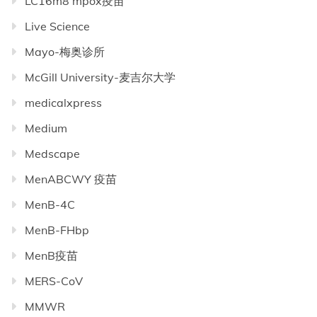
LC16m8 mpox疫苗
Live Science
Mayo-梅奥诊所
McGill University-麦吉尔大学
medicalxpress
Medium
Medscape
MenABCWY 疫苗
MenB-4C
MenB-FHbp
MenB疫苗
MERS-CoV
MMWR