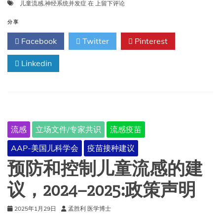
儿
儿童流感
,
神经系统并发症
在
上留下评论
童
流
分享
感
Facebook
Twitter
Pinterest
的
神
Linkedin
经
系
统
并
发
症
今
流感
立场文件/专家共识
流感疫苗
年
可
AAP-美国儿科学会
疫苗接种建议
能
会
预防和控制儿童流感的建
增
加
议，2024–2025:政策声明
2025年1月29日
孟胜利 医学博士