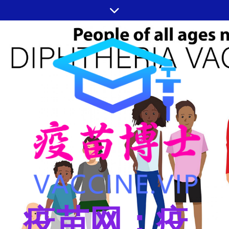
跳
至
内
容
疫苗网：疫