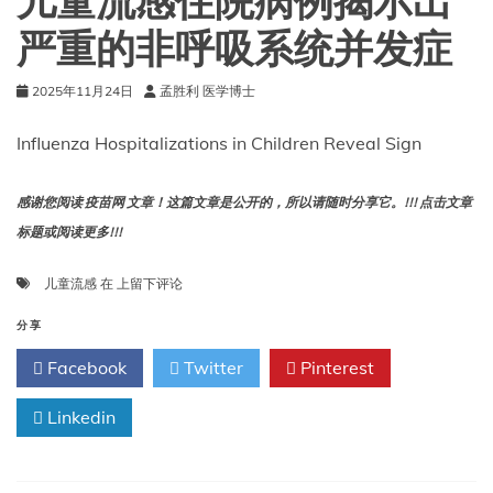
儿童流感住院病例揭示出
生
可
严重的非呼吸系统并发症
提
前
2025年11月24日
孟胜利 医学博士
预
约
下
Influenza Hospitalizations in Children Reveal Sign
一
季
疫
感谢您阅读 疫苗网 文章！这篇文章是公开的，所以请随时分享它。!!! 点击文章
苗
标题或阅读更多!!!
儿
儿童流感
在
上留下评论
童
流
分享
感
Facebook
Twitter
Pinterest
住
院
Linkedin
病
例
揭
示