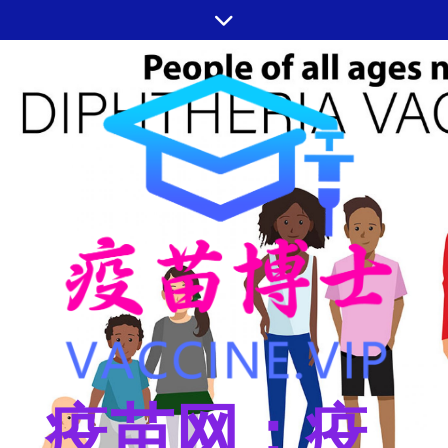
跳
至
内
容
疫苗网：疫