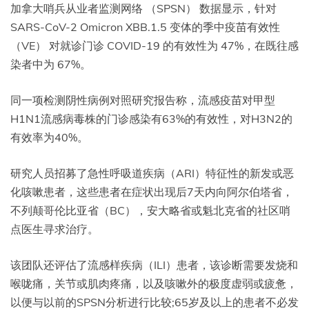
加拿大哨兵从业者监测网络 （SPSN） 数据显示，针对
SARS-CoV-2 Omicron XBB.1.5 变体的季中疫苗有效性
（VE） 对就诊门诊 COVID-19 的有效性为 47%，在既往感
染者中为 67%。
同一项检测阴性病例对照研究报告称，流感疫苗对甲型
H1N1流感病毒株的门诊感染有63%的有效性，对H3N2的
有效率为40%。
研究人员招募了急性呼吸道疾病（ARI）特征性的新发或恶
化咳嗽患者，这些患者在症状出现后7天内向阿尔伯塔省，
不列颠哥伦比亚省（BC），安大略省或魁北克省的社区哨
点医生寻求治疗。
该团队还评估了流感样疾病（ILI）患者，该诊断需要发烧和
喉咙痛，关节或肌肉疼痛，以及咳嗽外的极度虚弱或疲惫，
以便与以前的SPSN分析进行比较;65岁及以上的患者不必发