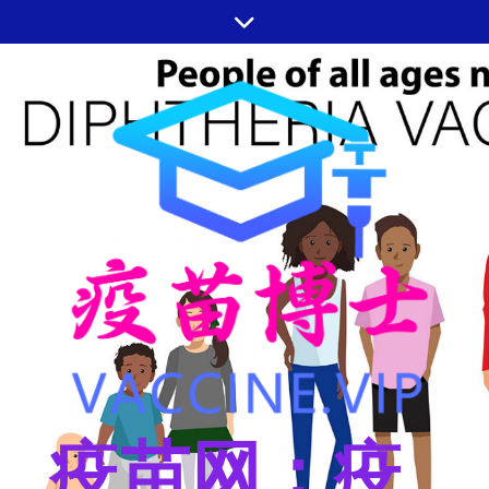
跳
至
内
容
疫苗网：疫