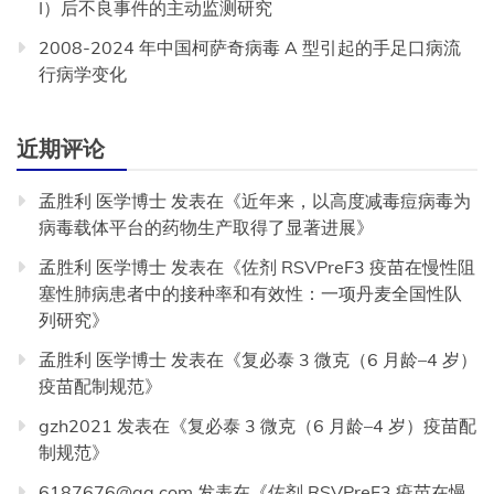
I）后不良事件的主动监测研究
2008-2024 年中国柯萨奇病毒 A 型引起的手足口病流
行病学变化
近期评论
孟胜利 医学博士
发表在《
近年来，以高度减毒痘病毒为
病毒载体平台的药物生产取得了显著进展
》
孟胜利 医学博士
发表在《
佐剂 RSVPreF3 疫苗在慢性阻
塞性肺病患者中的接种率和有效性：一项丹麦全国性队
列研究
》
孟胜利 医学博士
发表在《
复必泰 3 微克（6 月龄–4 岁）
疫苗配制规范
》
gzh2021
发表在《
复必泰 3 微克（6 月龄–4 岁）疫苗配
制规范
》
6187676@qq.com
发表在《
佐剂 RSVPreF3 疫苗在慢