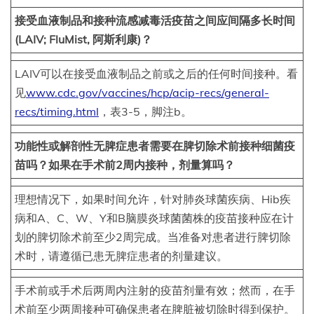
接受血液制品和接种流感减毒活疫苗之间应间隔多长时间
(LAIV; FluMist, 阿斯利康)？
LAIV可以在接受血液制品之前或之后的任何时间接种。看
见
www.cdc.gov/vaccines/hcp/acip-recs/general-
recs/timing.html
，表3-5，脚注b。
功能性或解剖性无脾症患者需要在脾切除术前接种细菌疫
苗吗？如果在手术前2周内接种，剂量算吗？
理想情况下，如果时间允许，针对肺炎球菌疾病、Hib疾
病和A、C、W、Y和B脑膜炎球菌菌株的疫苗接种应在计
划的脾切除术前至少2周完成。当准备对患者进行脾切除
术时，请遵循已患无脾症患者的剂量建议。
手术前或手术后两周内注射的疫苗剂量有效；然而，在手
术前至少两周接种可确保患者在脾脏被切除时得到保护。