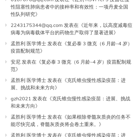
性阻塞性肺病患者中的接种率和有效性：一项丹麦全国
性队列研究
》
2243175344@qq.com
发表在《
近年来，以高度减毒痘
病毒为病毒载体平台的药物生产取得了显著进展
》
孟胜利 医学博士
发表在《
复必泰 3 微克（6 月龄–4 岁）
疫苗配制规范
》
安尼
发表在《
复必泰 3 微克（6 月龄–4 岁）疫苗配制规
范
》
孟胜利 医学博士
发表在《
克氏锥虫慢性感染疫苗：进
展、挑战和未来方向
》
gzh2021
发表在《
克氏锥虫慢性感染疫苗：进展、挑战
和未来方向
》
孟胜利 医学博士
发表在《
如果根除脊髓灰质炎的任务不
能尽快完成，脊髓灰质炎将会卷土重来。
》
孟胜利 医学博士
发表在《
克氏锥虫慢性感染疫苗：进