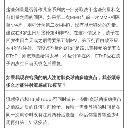
这些剂量是否算作儿童系列的一部分取决于这些剂量和之
前剂量之间的间隔。如果第二次MMR与前一次MMR相隔
至少4周，则可计为第二次MMR。没有显示额外的剂量。
建议在4岁生日后接种第4剂IPV。在这种情况下，孩子在
四岁生日当天或之后需要第五剂IPV。第五剂百白破不应
在4岁前注射。假设该剂量的DTaP是该儿童接受的第五次
DTaP，则该剂量给得太早，不应计算在内。DTaP应在孩
子四岁生日当天或之后重复。
如果我现在给我的病人注射肺炎球菌多糖疫苗，我必须等
多久才能注射流感或Td疫苗？
流感疫苗和Td(或Tdap)可同时或在一剂肺炎球菌多糖疫苗
之前或之后的任何时间给予。你唯一需要等待的时间是在
同一次就诊时没有注射两种活疫苗；然后你需要等至少4
周再打第二针活疫苗。