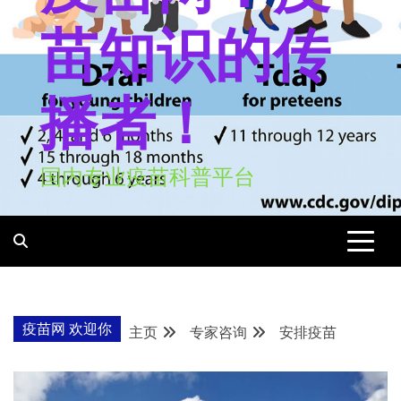
苗知识的传
播者！
国内专业疫苗科普平台
疫苗网 欢迎你
主页
专家咨询
安排疫苗