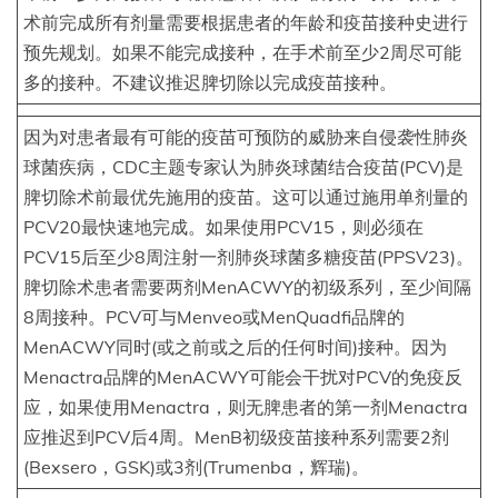
术前完成所有剂量需要根据患者的年龄和疫苗接种史进行
预先规划。如果不能完成接种，在手术前至少2周尽可能
多的接种。不建议推迟脾切除以完成疫苗接种。
因为对患者最有可能的疫苗可预防的威胁来自侵袭性肺炎
球菌疾病，CDC主题专家认为肺炎球菌结合疫苗(PCV)是
脾切除术前最优先施用的疫苗。这可以通过施用单剂量的
PCV20最快速地完成。如果使用PCV15，则必须在
PCV15后至少8周注射一剂肺炎球菌多糖疫苗(PPSV23)。
脾切除术患者需要两剂MenACWY的初级系列，至少间隔
8周接种。PCV可与Menveo或MenQuadfi品牌的
MenACWY同时(或之前或之后的任何时间)接种。因为
Menactra品牌的MenACWY可能会干扰对PCV的免疫反
应，如果使用Menactra，则无脾患者的第一剂Menactra
应推迟到PCV后4周。MenB初级疫苗接种系列需要2剂
(Bexsero，GSK)或3剂(Trumenba，辉瑞)。