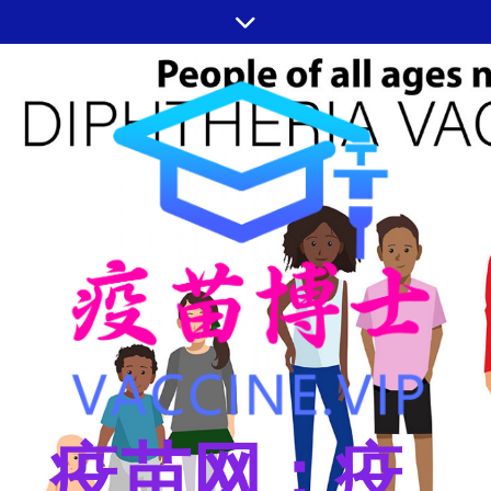
跳
至
内
容
疫苗网：疫