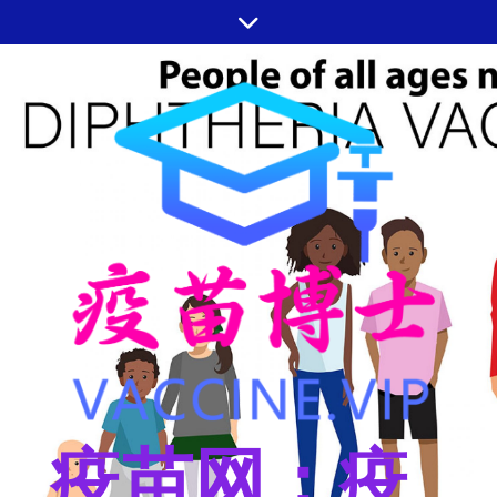
跳
至
内
容
疫苗网：疫