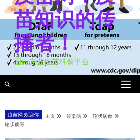
苗知识的传
播者！
国内专业疫苗科普平台
疫苗网 欢迎你
主页
传染病
轮状病毒
轮状病毒