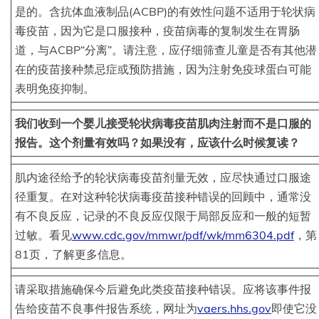
是的。含抗体血液制品(ACBP)的有效性问题不适用于轮状病
毒疫苗，因为它是口服接种，疫苗病毒的复制发生在胃肠
道，与ACBP“分离”。请注意，应仔细筛查儿童是否有其他潜
在的疫苗接种禁忌症或预防措施，因为注射免疫球蛋白可能
表明免疫抑制。
我们收到一个婴儿接受轮状病毒疫苗肌肉注射而不是口服的
报告。这个剂量有效吗？如果没有，应该什么时候复读？
肌内途径给予的轮状病毒疫苗剂量无效，应尽快通过口服途
径重复。在对这种轮状病毒疫苗接种错误的回顾中，通常没
有不良反应，记录的不良反应仅限于局部反应和一般的短暂
过敏。看见
www.cdc.gov/mmwr/pdf/wk/mm6304.pdf
，第
81页，了解更多信息。
请采取措施确保今后避免此类疫苗接种错误。应将该事件报
告给疫苗不良事件报告系统，网址为
vaers.hhs.gov
即使它没