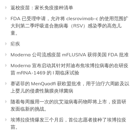
返校疫苗：家长免疫接种清单
FDA 已受理申请，允许将 clesrovimab-c 的使用范围扩
大到第二季呼吸道合胞病毒（RSV）感染季的高危儿
童。
疟疾
Moderna 公司流感疫苗 mFLUSIVA 获得美国 FDA 批准
Moderna 宣布启动其针对邦迪布焦埃博拉病毒的在研疫
苗 mRNA-1469 的 I 期临床试验
赛诺菲的 MenQuadfi 获欧盟批准，用于治疗六周龄及以
上婴儿的侵袭性脑膜炎球菌病
随着每周服用一次的抗艾滋病毒药物即将上市，疫苗研
发面临新的挑战。
埃博拉疫情爆发三个月后，首位志愿者接种了埃博拉疫
苗。