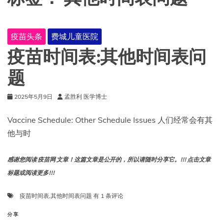
疫苗头条
费城儿童医院
疫苗时间表:其他时间表问
题
2025年5月9日
孟胜利 医学博士
Vaccine Schedule: Other Schedule Issues 人们经常会有其
他与时
感谢您阅读 疫苗网 文章！这篇文章是公开的，所以请随时分享它。!!! 点击文章
标题或阅读更多!!!
疫
疫苗时间表
,
其他时间表问题
有 1 条评论
苗
时
分享