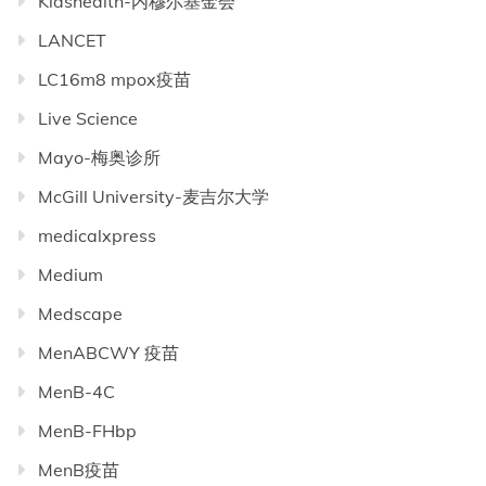
Kidshealth-内穆尔基金会
LANCET
LC16m8 mpox疫苗
Live Science
Mayo-梅奥诊所
McGill University-麦吉尔大学
medicalxpress
Medium
Medscape
MenABCWY 疫苗
MenB-4C
MenB-FHbp
MenB疫苗