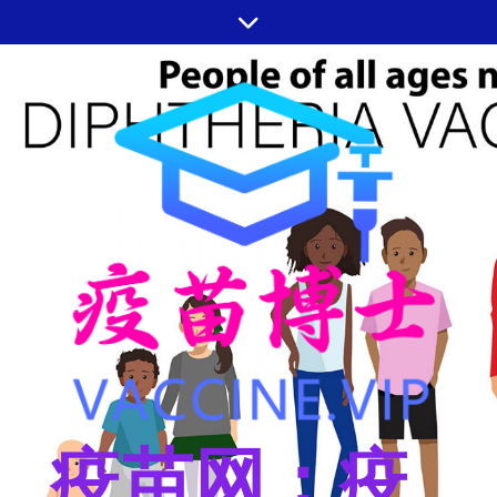
跳
至
内
容
疫苗网：疫