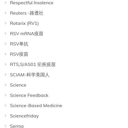
Respectful Insolence
Reuters -路透社
Rotarix (RV1)
RSV mRNA疫苗
RSV单抗
RSV疫苗
RTS,S/AS01 疟疾疫苗
SCIAM-科学美国人
Science
Science Feedback
Science-Based Medicine
Sciencefriday
Sermo