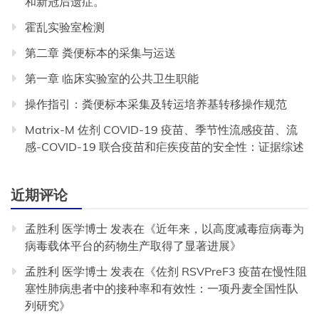
和新冠后遗症。
霍乱实验室检测
第二章 粪便标本的采集与运送
第一章 临床实验室的公共卫生职能
操作指引：粪便标本采集及转运培养基转移操作规范
Matrix-M 佐剂 COVID-19 疫苗、季节性流感疫苗、流
感-COVID-19 联合疫苗和疟疾疫苗的安全性：证据综述
近期评论
孟胜利 医学博士
发表在《
近年来，以高度减毒痘病毒为
病毒载体平台的药物生产取得了显著进展
》
孟胜利 医学博士
发表在《
佐剂 RSVPreF3 疫苗在慢性阻
塞性肺病患者中的接种率和有效性：一项丹麦全国性队
列研究
》