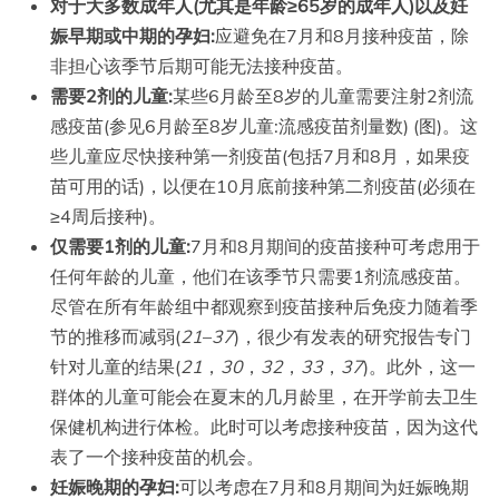
对于大多数成年人(尤其是年龄≥65岁的成年人)以及妊
娠早期或中期的孕妇:
应避免在7月和8月接种疫苗，除
非担心该季节后期可能无法接种疫苗。
需要2剂的儿童:
某些6月龄至8岁的儿童需要注射2剂流
感疫苗(参见6月龄至8岁儿童:流感疫苗剂量数) (图)。这
些儿童应尽快接种第一剂疫苗(包括7月和8月，如果疫
苗可用的话)，以便在10月底前接种第二剂疫苗(必须在
≥4周后接种)。
仅需要1剂的儿童:
7月和8月期间的疫苗接种可考虑用于
任何年龄的儿童，他们在该季节只需要1剂流感疫苗。
尽管在所有年龄组中都观察到疫苗接种后免疫力随着季
节的推移而减弱(
21
–
37
)，很少有发表的研究报告专门
针对儿童的结果(
21
，
30
，
32
，
33
，
37
)。此外，这一
群体的儿童可能会在夏末的几月龄里，在开学前去卫生
保健机构进行体检。此时可以考虑接种疫苗，因为这代
表了一个接种疫苗的机会。
妊娠晚期的孕妇:
可以考虑在7月和8月期间为妊娠晚期