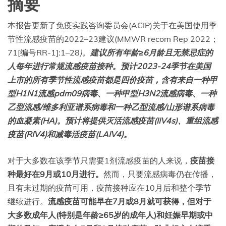
摘要
本报告更新了免疫实践咨询委员会(ACIP)关于在美国使用季
节性流感疫苗的2022–23建议(MMWR recom Rep 2022；
71[编号RR-1]:1–28
)
。
建议所有年龄≥
6月龄
且无禁忌症的
人每年进行常规流感疫苗接种。预计2023-24季节在美国
上市的所有季节性流感疫苗都是四价疫苗，含有来自一种甲
型H1N1流感pdm09病毒、一种甲型H3N2流感病毒、一种
乙型流感/维多利亚谱系病毒和一种乙型流感/山形谱系病毒
的血凝素(HA)。预计将提供灭活流感疫苗(IIV4s)、重组流感
疫苗(RIV4)和减毒活疫苗(LAIV4)。
对于大多数在该季节只需要1剂流感疫苗的人来说，
疫苗接
种最好在9月或10月进行。
然而，只要流感病毒仍在传播，
且有未过期的疫苗可用，疫苗接种应在10月后和整个季节
继续进行。
流感疫苗可能早在7月或8月就可获得，但对于
大多数成年人(特别是年龄≥65岁的成年人)和妊娠早期或中