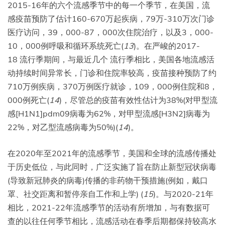
2015-16年的六个流感季节中的每一个季节，在美国，流
感疫苗预防了估计160-670万起疾病，79万-310万次门诊
医疗访问，39，000-87，000次住院治疗，以及3，000-
10，000例呼吸和循环系统死亡(
13
)。在严峻的2017-
18 流行季期间，与最近几个 流行季相比，美国各地流感活
动持续时间异常长，门诊和住院率较高，疫苗接种预防了约
710万例疾病，370万例医疗就诊，109，000例住院和8，
000例死亡(
14
)，尽管总的疫苗有效性估计为38%(对甲型流
感[H1N1]pdm09病毒为62%，对甲型流感[H3N2]病毒为
22%，对乙型流感病毒为50%)(
14
)。
在2020年至2021年的流感季节，美国和全球的流感传播处
于历史低位，与此同时，广泛实施了旨在防止新型冠状病毒
(导致新冠肺炎的病毒)传播的非药物干预措施(例如，戴口
罩、社交距离和暂停亲自工作和上学) (
15
)。与2020-21年
相比，2021-22年流感季节的活动有所增加，与有数据可
查的以往任何季节相比，流感活动在春季后期都保持较高水