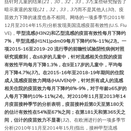
括针对儿童的结果(
21
，
30
，
32
，
33
，
37
);某些研究报告了
暗示衰退的发现(
21
，
32
，
33
，
37
)而不是其他人(
30
)。疫
苗效力下降的速度也各不相同。网络的一项多季节(2011年
12月至2014年15月)分析发现美国流感疫苗有效性(U.S. Flu
VE)，
甲型流感(H3N2)和乙型流感的疫苗有效性每月下降约
7%，甲型流感(H1N1)pdm09每月下降约
6%–11%
(
23
)。
一
项2015-16至2019-20
流行季
的前瞻性试验阴性病例对照
研究观察到，在≤8岁的儿童中，针对流感相关住院的疫苗
有效性平均每月下降1.3%，在9至17岁的儿童中，平均每
月下降4.7%(
37
)。
在2015-16年至2018-19年期间的住院
成人流感疫苗效力网络(HAIVEN)中，针对所有成人的流感
相关住院的疫苗效力每月下降约8%-9%，对于年龄≥65岁的
人每月下降约10%-11%(
24
)。
对2010年11月至2013年14
月疫苗接种季节的分析表明，疫苗接种后第0天至第180天
的估计有效性在54%至67%之间；在第181天和第365天之
间，估计的疫苗效力不显著
(
32
)。在欧洲进行的一项多季节
分析(2010年11月至2014年15月)指出，接种甲型流感