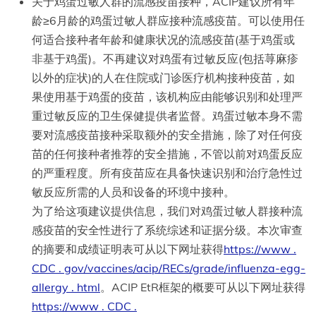
关于鸡蛋过敏人群的流感疫苗接种，ACIP建议所有年
龄≥6月龄的鸡蛋过敏人群应接种流感疫苗。可以使用任
何适合接种者年龄和健康状况的流感疫苗(基于鸡蛋或
非基于鸡蛋)。不再建议对鸡蛋有过敏反应(包括荨麻疹
以外的症状)的人在住院或门诊医疗机构接种疫苗，如
果使用基于鸡蛋的疫苗，该机构应由能够识别和处理严
重过敏反应的卫生保健提供者监督。鸡蛋过敏本身不需
要对流感疫苗接种采取额外的安全措施，除了对任何疫
苗的任何接种者推荐的安全措施，不管以前对鸡蛋反应
的严重程度。所有疫苗应在具备快速识别和治疗急性过
敏反应所需的人员和设备的环境中接种。
为了给这项建议提供信息，我们对鸡蛋过敏人群接种流
感疫苗的安全性进行了系统综述和证据分级。本次审查
的摘要和成绩证明表可从以下网址获得
https://www .
CDC . gov/vaccines/acip/RECs/grade/influenza-
egg
-
allergy . html
。ACIP EtR框架的概要可从以下网址获得
https://www . CDC .