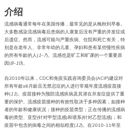
介绍
流感病毒通常每年在美国传播，最常见的是从晚秋到早春。
大多数感染流感病毒后患病的人康复后没有严重的并发症或
后遗症。然而，流感可能与严重疾病、住院和死亡有关，特
别是在老年人、非常年幼的儿童、孕妇和患有某些慢性疾病
的所有年龄的人(
1
–
7
)。流感也是旷工和旷课的一个重要原
因(
8
–
10
)。
自2010年以来，CDC和免疫实践咨询委员会(ACIP)建议对
所有年龄≥6月龄且无禁忌症的人进行常规年度流感疫苗接
种(
11
)。疫苗接种为预防流感疾病及其潜在并发症提供了重
要的保护。流感疫苗接种的有效性取决于多种因素，如接种
者的年龄和健康状况；接种的疫苗类型；正在传播的流感病
毒的类型、亚型(针对甲型流感)和谱系(针对乙型流感)；和
疫苗中包含的病毒之间的相似程度(
12
)。在2010-11年至