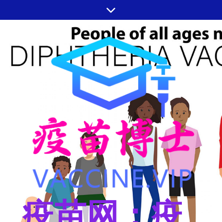
跳
至
内
容
疫苗网：疫