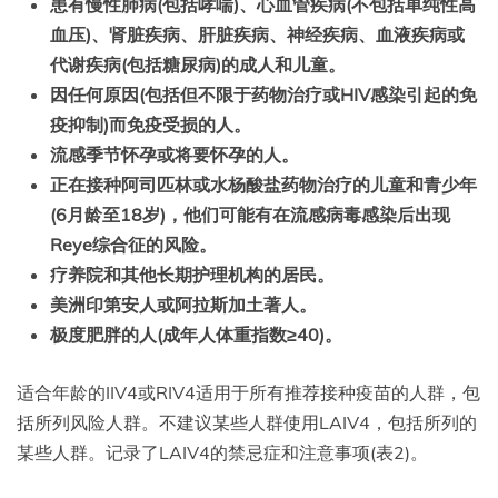
患有慢性肺病(包括哮喘)、心血管疾病(不包括单纯性高
血压)、肾脏疾病、肝脏疾病、神经疾病、血液疾病或
代谢疾病(包括
糖尿病
)的成人和儿童。
因任何原因(包括但不限于药物治疗或HIV感染引起的免
疫抑制)而免疫受损的人。
流感季节怀孕或将要怀孕的人。
正在
接种
阿司匹林或水杨酸盐药物治疗的儿童和青少年
(
6月龄
至18岁)
，
他们可能有在流感病毒感染后出现
Reye综合征的风险。
疗养院和其他长期护理机构的居民。
美洲印第安人或阿拉斯加土著人。
极度肥胖的人(成年人体重指数≥40)。
适合年龄的IIV4或RIV4适用于所有推荐接种疫苗的人群，包
括所列风险人群。不建议某些人群使用LAIV4，包括所列的
某些人群。记录了LAIV4的禁忌症和注意事项(表2)。