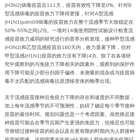
(H3N2)病毒疫苗后111天，疫苗有效性下降至0%。针对B
型流感病毒的疫苗效力下降得更慢，针对A型流感
(H1N1)pdm09病毒的疫苗效力在整个流感季节大致稳定在
50%-55%之间(
25
)。一项对14项使用阴性试验设计检查流
感疫苗效力减弱的研究进行的荟萃分析发现，接种甲型流感
(H3N2)和乙型流感疫苗后180天内，效力显著下降，但对
甲型流感(H1N1)疫苗的效力没有下降(
43
)。除了在各项研
究中观察到的与免疫力下降相关的因素外，观察到的保护作
用下降可能至少部分归因于偏倚、未测量的混杂或与疫苗病
毒不太匹配的流感病毒抗原漂移变体的晚季出现。
关于流感疫苗接种后免疫力下降的存在和速度的不同数据，
加上每年流感季节的不可预测性，妨碍了确定每个季节接种
疫苗的最佳时间。规划问题也是一个考虑因素。虽然推迟接
种疫苗可能会在季节后期产生更强的免疫力，但推迟也可能
导致错过接种疫苗的机会以及在更有限的时期内为人群接种
疫苗的困难。这些因素在年龄≥65岁的人群中的潜在作用已