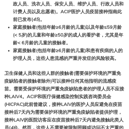
政人员、洗衣人员、保安人员、维护人员、行政人员和
计费人员以及志愿者)。ACIP医护人员疫苗接种指南此
前已发布(
45
)。
家庭接触者(包括年龄≥
6月龄
的儿童)以及年龄≤59
月龄
(< 5岁)的儿童和年龄≥50岁的成人的看护者，尤其是年
龄<
6月龄
的儿童的接触者。
家庭接触者(包括年龄≥
6月龄
的儿童)和患有疾病的人的
护理人员，这些人患流感的严重并发症的风险较高。
卫生保健人员和这些人群的接触者(需要保护环境的严重免
疫缺陷者的接触者除外)可以接种任何其他指明的流感疫
苗。需要受保护环境的严重免疫缺陷患者的护理人员不应
接
种
LAIV4。ACIP和医疗保健感染控制实践咨询委员会
(HICPAC)此前曾建议，
接种
LAIV的医护人员应避免在疫苗
接种后7天内为需要保护环境的严重免疫缺陷者提供护理，
接种
LAIV的医院访客应在疫苗接种后7天内避免接触此类人
员(
46
)。
然而，这些人不需要被限制照顾或访问不太严重的