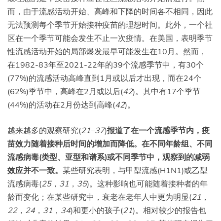
而，由于流感活动开始、高峰和下降的时间各不相同，因此
无法预测每个季节开始接种疫苗的理想时间。此外，一个社
区在一个季节可能会发生不止一次疫情。在美国，表明季节
性流感活动开始的局部爆发最早可能发生在10月。然而，
在1982-83年至2021-22年的39个流感季节中，有30个
(77%)的流感活动高峰直到1月或以后才出现，而在24个
(62%)季节中，高峰在2月或以后(
42
)。其中有17个季节
(44%)的活动在2月份达到高峰(
42
)。
越来越多的观察研究(
21
–
37
)
报道了在一个流感季节内，疫
苗效力随着接种后时间的增加而降低。在不同年龄组、不同
流感病毒(类型、亚型和谱系)或不同季节中，观察到的减弱
效应并不一致。
某些研究表明，与甲型流感(H1N1)或乙型
流感病毒(
25
，
31
，
35
)。这种影响也可能随着接种者的年
龄而变化；在某些研究中，衰老在老年人中更为明显(
21
，
22
，
24
，
31
，
34
)和更小的孩子(
21
)。相对较少的报告包