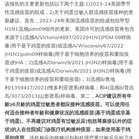
该报告的主要更新包括以下两个主题:1)2023-24美国季节
性流感疫苗的组成，2)关于鸡蛋过敏人群流感疫苗接种的更
新建议。首先，2023-24年美国流感疫苗的组成包括甲型
H1N1流感pdm09组件的更新。美国许可的流感疫苗将包含
来源于1)流感A/Victoria/4897/2022(H1N1)PDM 09样病
毒(用于基于鸡蛋的疫苗)或流感A/Wisconsin/67/2022
(H1N1)pdm09样病毒(用于基于细胞培养的疫苗和重组疫
苗)的HA；2)流感A/Darwin/9/2021 (H3N2)样病毒(用于基
于鸡蛋的疫苗)或流感A/Darwin/6/2021 (H3N2)样病毒(用
于基于细胞培养的疫苗和重组疫苗)；3)流感B/奥地
利/1359417/2021(维多利亚谱系)样病毒；和4)流感B/普吉
岛/3073/2013(山形谱系)样病毒。第二，
ACIP建议所有年
龄≥
6月龄
的鸡蛋过敏患者都应接种流感疫苗。可以使用任
何适合
接种
者年龄和健康状况的流感疫苗(基于鸡蛋或非基
于鸡蛋)。不再建议对
鸡蛋
有过敏反应(包括荨麻疹以外的症
状)的人在住院或门诊医疗机构接种疫苗，如果使用基于
鸡
蛋
的疫苗
，该机构应由能够识别和处理严重过敏反应的卫生