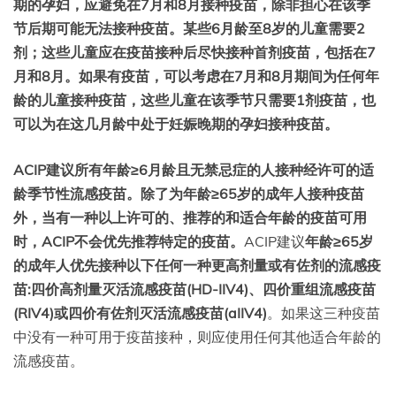
期的孕妇，应避免在7月和8月接种疫苗，除非担心在该季
节后期可能无法接种疫苗。某些6
月龄
至8岁的儿童需要2
剂；这些儿童应在疫苗接种后尽快接种首剂疫苗，包括在7
月和8月。如果有疫苗，可以考虑在7月和8月期间为任何年
龄的儿童接种疫苗，这些儿童在该季节只需要1剂疫苗，也
可以为在这几
月龄
中处于妊娠晚期的孕妇接种疫苗。
ACIP建议所有年龄≥6
月龄
且无禁忌症的人接种经许可的适
龄季节性流感疫苗。除了为年龄≥65岁的成年人接种疫苗
外，当有一种以上许可的、推荐的和适合年龄的疫苗可用
时，ACIP不会优先推荐特定的疫苗。
ACIP建议
年龄≥65岁
的成年人优先接种以下任何一种更高剂量或有佐剂的流感疫
苗:四价高剂量灭活流感疫苗(HD-IIV4)、四价重组流感疫苗
(RIV4)或四价有佐剂灭活流感疫苗(aIIV4)
。如果这三种疫苗
中没有一种可用于疫苗接种，则应使用任何其他适合年龄的
流感疫苗。