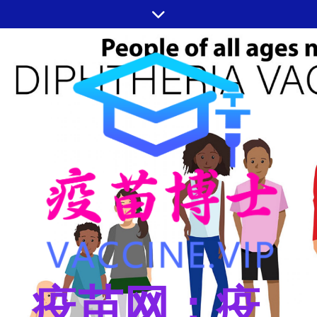
跳
至
内
容
疫苗网：疫