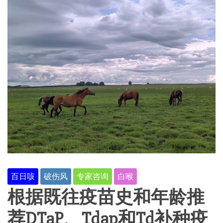
百日咳
破伤风
专家咨询
白喉
根据既往疫苗史和年龄推
荐DTaP、Tdap和Td补种疫