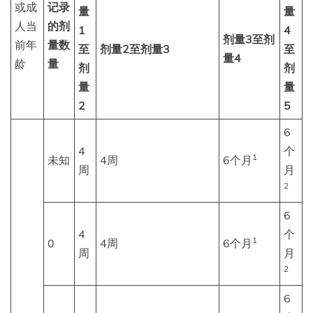
或成
记录
量
量
人当
的剂
1
4
剂量3至剂
前年
量数
至
剂量2至剂量3
至
量4
龄
量
剂
剂
量
量
2
5
6
4
个
1
未知
4周
6个月
周
月
2
6
4
个
1
0
4周
6个月
周
月
2
6