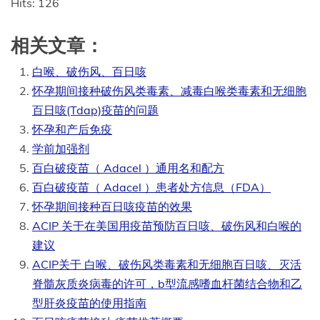
Hits: 126
相关文章：
白喉、破伤风、百日咳
怀孕期间接种破伤风类毒素、减毒白喉类毒素和无细胞
百日咳(Tdap)疫苗的问题
怀孕和产后免疫
学前加强剂
百白破疫苗（ Adacel ）通用名和配方
百白破疫苗（ Adacel ）患者处方信息（FDA）
怀孕期间接种百日咳疫苗的效果
ACIP 关于在美国用疫苗预防百日咳、破伤风和白喉的
建议
ACIP关于 白喉、破伤风类毒素和无细胞百日咳、灭活
脊髓灰质炎病毒的许可，b型流感嗜血杆菌结合物和乙
型肝炎疫苗的使用指南