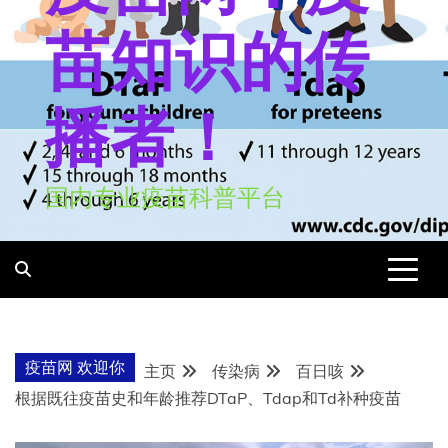
苗知识的传
播者！
国内专业疫苗科普平台
疫苗网 欢迎你
主页
传染病
百日咳
根据既往疫苗史和年龄推荐DTaP、Tdap和Td补种疫苗