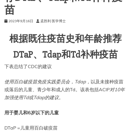
苗
2023年9月16日
孟胜利 医学博士
根据既往疫苗史和年龄推荐
DTaP、Tdap和Td补种疫苗
下表总结了CDC的建议
使用百白破疫苗免疫实践委员会，Tdap，
以及未接种疫苗
或落后的儿童、青少年和成人的Td。该表包括ACIP
对10年
加强
使用Td或Tdap的建议。
用于婴儿和
6岁以下的儿童
DTaP =儿童用百白破疫苗