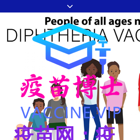
跳
至
内
容
疫苗网：疫