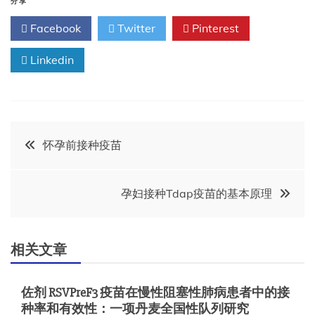
分享
Facebook
Twitter
Pinterest
Linkedin
文
怀孕前接种疫苗
章
孕妇接种Tdap疫苗的基本原理
导
航
相关文章
佐剂 RSVPreF3 疫苗在慢性阻塞性肺病患者中的接
种率和有效性：一项丹麦全国性队列研究