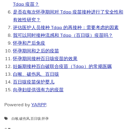
Tdap 疫苗？
是否在每次怀孕期间对 Tdap 疫苗接种进行了安全性和
有效性研究？
评估医护人员接种 Tdap 的再接种：需要考虑的因素
我可以同时接种流感和 Tdap（百日咳）疫苗吗？
怀孕和产后免疫
怀孕期间和之后的疫苗
怀孕期间接种百日咳疫苗的效果
妊娠期接种百白破联合疫苗（Tdap）的常规医嘱
白喉、破伤风、百日咳
百日咳疫苗保护婴儿
向孕妇提供强有力的疫苗
Powered by
YARPP
.
白喉
,
破伤风
,
百日咳
,
怀孕