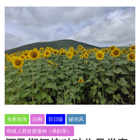
专家咨询
白喉
百日咳
破伤风
特殊人群疫苗接种（孕妇等）