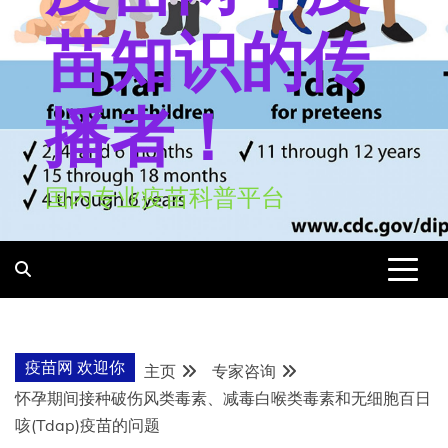
苗知识的传
播者！
国内专业疫苗科普平台
疫苗网 欢迎你
主页
专家咨询
怀孕期间接种破伤风类毒素、减毒白喉类毒素和无细胞百日
咳(Tdap)疫苗的问题