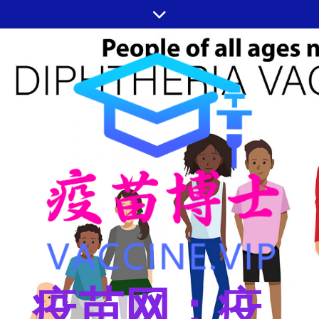
跳
至
内
容
疫苗网：疫