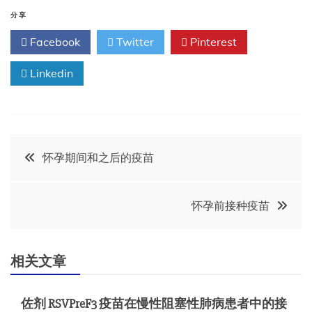
分享
Facebook
Twitter
Pinterest
Linkedin
文
怀孕期间和之后的疫苗
章
怀孕前接种疫苗
导
航
相关文章
佐剂 RSVPreF3 疫苗在慢性阻塞性肺病患者中的接