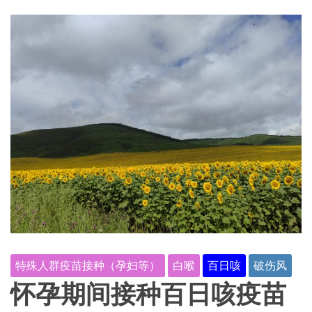
特殊人群疫苗接种（孕妇等）
白喉
百日咳
破伤风
怀孕期间接种百日咳疫苗