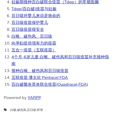
妊娠期接种百白破联合疫苗（Tdap）的常规医嘱
Tdap(百白破)疫苗与妊娠
百日咳对婴儿来说是致命的
百日咳疫苗保护婴儿
百日咳疫苗很安全
白喉、破伤风、百日咳
向孕妇提供强有力的疫苗
五合一疫苗（五联疫苗）
4个月-6岁儿童 白喉、破伤风和百日咳疫苗补充接种指
南
接种白喉、破伤风和百日咳疫苗
五联疫苗 潘太欣 Pentacel FDA
百白破髓灰质炎联合疫苗(Quadracel,FDA)
Powered by
YARPP
.
白喉
,
破伤风
,
百日咳
,
怀孕