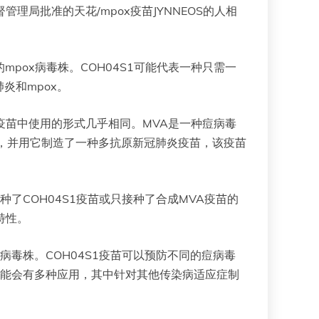
理局批准的天花/mpox疫苗JYNNEOS的人相
mpox病毒株。COH04S1可能代表一种只需一
肺炎和mpox。
S疫苗中使用的形式几乎相同。MVA是一种痘病毒
，并用它制造了一种多抗原新冠肺炎疫苗，该疫苗
了COH04S1疫苗或只接种了合成MVA疫苗的
特性。
毒株。COH04S1疫苗可以预防不同的痘病毒
可能会有多种应用，其中针对其他传染病适应症制