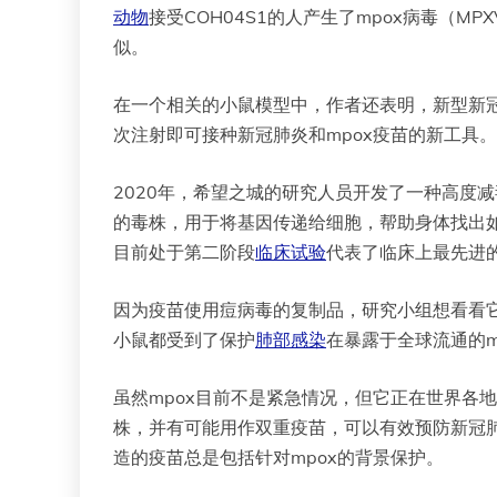
动物
接受COH04S1的人产生了mpox病毒（M
似。
在一个相关的小鼠模型中，作者还表明，新型新冠肺炎
次注射即可接种新冠肺炎和mpox疫苗的新工具。CO
2020年，希望之城的研究人员开发了一种高度减
的毒株，用于将基因传递给细胞，帮助身体找出
目前处于第二阶段
临床试验
代表了临床上最先进的
因为疫苗使用痘病毒的复制品，研究小组想看看它
小鼠都受到了保护
肺部感染
在暴露于全球流通的m
虽然mpox目前不是紧急情况，但它正在世界各
株，并有可能用作双重疫苗，可以有效预防新冠肺
造的疫苗总是包括针对mpox的背景保护。