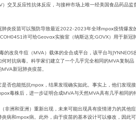
PXV）交叉反应性抗体反应，与接种市场上唯一经美国食品药品监督管
疫苗可以预防导致最近2022-2023年全球mpox疫情爆发的
H04S1许可给Geovax实验室（纳斯达克:GOVX）用于新冠
毒的改良牛痘（MVA）载体的全合成平台，该平台与JYNNEO
如何对抗病毒。科学家们建立了一个几乎完全相同的MVA复制品
MVA新冠肺炎疫苗。
是否也能抵抗mpox，结果发现确实如此。事实上，他们发现接种
pox毒株后，进一步证明合成MVA与天然MVA具有几乎相同的
地（非洲和亚洲）重新出现，未来可能出现具有疫情潜力的其他痘病
炎病和mpox病。此外，由于疫苗的基本设计可以修改，因此