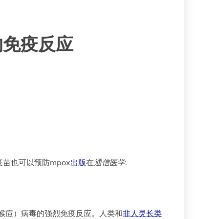
的免疫反应
苗也可以预防mpox
出版
在
通信医学
.
为猴痘）病毒的强烈免疫反应。人类和
非人灵长类