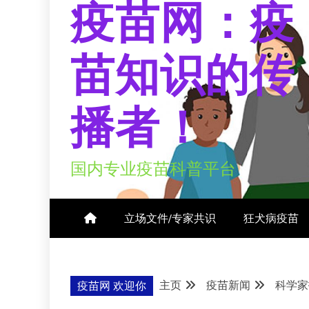
疫苗网：疫
苗知识的传
播者！
国内专业疫苗科普平台
立场文件/专家共识
狂犬病疫苗
主页
疫苗新闻
科学家
疫苗网 欢迎你