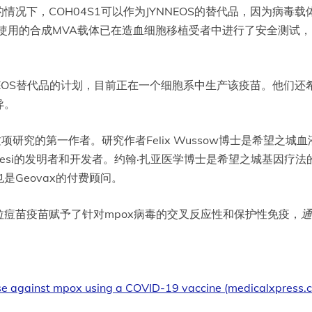
况下，COH04S1可以作为JYNNEOS的替代品，因为病毒
4S1使用的合成MVA载体已在造血细胞移植受者中进行了安全测
。
NEOS替代品的计划，目前正在一个细胞系中生产该疫苗。他们还希望
异。
工作，是这项研究的第一作者。研究作者Felix Wussow博士是希
uppesi的发明者和开发者。约翰·扎亚医学博士是希望之城基因疗法
Geovax的付费顾问。
改良安卡拉痘苗疫苗赋予了针对mpox病毒的交叉反应性和保护性免疫，
通
nse against mpox using a COVID-19 vaccine (medicalxpress.