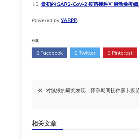
最初的 SARS-CoV-2 疫苗接种可启动免
Powered by
YARPP
.
分享
Facebook
Twitter
Pinterest
文
对狨猴的研究发现，怀孕期间接种寨卡疫
章
导
相关文章
航