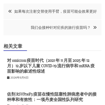
文
如果每次注射交替使用手臂，疫苗可能会效果更好
章
我们会接种针对疟疾的旅行疫苗吗？
导
航
相关文章
对 omicron 疫苗时代（2021 年 11 月至 2025 年 12
月）12 岁以下儿童 COVID-19 流行病学和 mRNA 疫
苗影响的叙述性综述
2026年8月6日
佐剂 RSVPreF3 疫苗在慢性阻塞性肺病患者中的接
种率和有效性：一项丹麦全国性队列研究