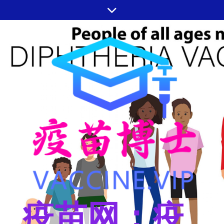
跳
至
内
容
疫苗网：疫