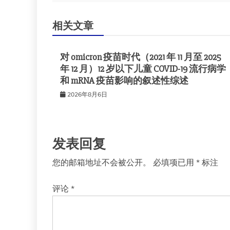
导
相关文章
航
对 omicron 疫苗时代（2021 年 11 月至 2025
年 12 月）12 岁以下儿童 COVID-19 流行病学
和 mRNA 疫苗影响的叙述性综述
2026年8月6日
发表回复
您的邮箱地址不会被公开。
必填项已用
*
标注
评论
*