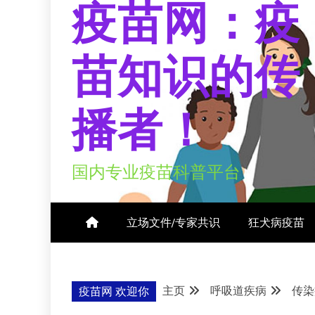
疫苗网：疫
苗知识的传
播者！
国内专业疫苗科普平台
立场文件/专家共识
狂犬病疫苗
主页
呼吸道疾病
传染
疫苗网 欢迎你